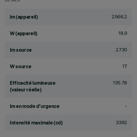
DÉTAILS
2566.2
lm (appareil)
18.9
W (appareil)
2730
lm source
17
W source
135.78
Efficacité lumineuse
(valeur réelle)
-
lm en mode d'urgence
3392
Intensité maximale (cd)