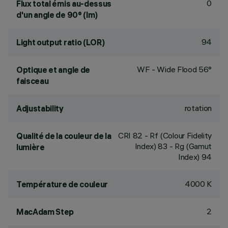
0
Flux total émis au-dessus
d'un angle de 90° (lm)
94
Light output ratio (LOR)
WF - Wide Flood 56°
Optique et angle de
faisceau
rotation
Adjustability
CRI
82
- Rf (Colour Fidelity
Qualité de la couleur de la
Index) 83 - Rg (Gamut
lumière
Index) 94
4000 K
Température de couleur
2
MacAdam Step