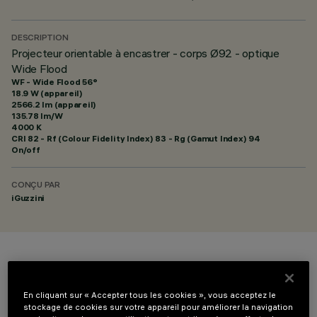
DESCRIPTION
Projecteur orientable à encastrer - corps Ø92 - optique
Wide Flood
WF - Wide Flood 56°
18.9 W (appareil)
2566.2 lm (appareil)
135.78 lm/W
4000 K
CRI
82
- Rf (Colour Fidelity Index) 83 - Rg (Gamut Index) 94
On/off
CONÇU PAR
iGuzzini
COULEUR
En cliquant sur « Accepter tous les cookies », vous acceptez le
stockage de cookies sur votre appareil pour améliorer la navigation