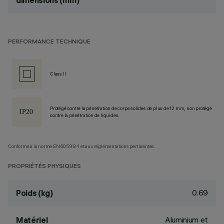
dimensions (mm)
PERFORMANCE TECHNIQUE
Class II
Protégé contre la pénétration de corps solides de plus de 12 mm, non protégé
contre la pénétration de liquides.
Conforme à la norme EN60598-1 et aux réglementations pertinentes.
PROPRIÉTÉS PHYSIQUES
0.69
Poids (kg)
Aluminium et
Matériel