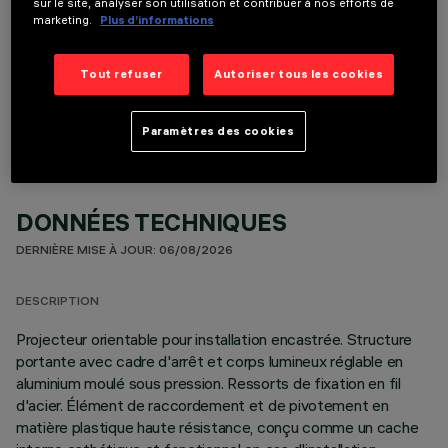
sur le site, analyser son utilisation et contribuer à nos efforts de
marketing.
Plus d’informations
COMPOSANTS OPTIONNELS
Tout refuser
Autoriser tous les cookies
Paramètres des cookies
DONNÉES TECHNIQUES
DERNIÈRE MISE À JOUR: 06/08/2026
DESCRIPTION
Projecteur orientable pour installation encastrée. Structure
portante avec cadre d'arrêt et corps lumineux réglable en
aluminium moulé sous pression. Ressorts de fixation en fil
d'acier. Élément de raccordement et de pivotement en
matière plastique haute résistance, conçu comme un cache