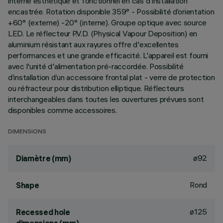
interne esthétique et fonctionnel en cas d'installation
encastrée. Rotation disponible 359° - Possibilité d’orientation
+60° (externe) -20° (interne). Groupe optique avec source
LED. Le réflecteur P.V.D. (Physical Vapour Deposition) en
aluminium résistant aux rayures offre d'excellentes
performances et une grande efficacité. L'appareil est fourni
avec l'unité d'alimentation pré-raccordée. Possibilité
d’installation d’un accessoire frontal plat - verre de protection
ou réfracteur pour distribution elliptique. Réflecteurs
interchangeables dans toutes les ouvertures prévues sont
disponibles comme accessoires.
DIMENSIONS
ø92
Diamètre (mm)
Rond
Shape
ø125
Recessed hole