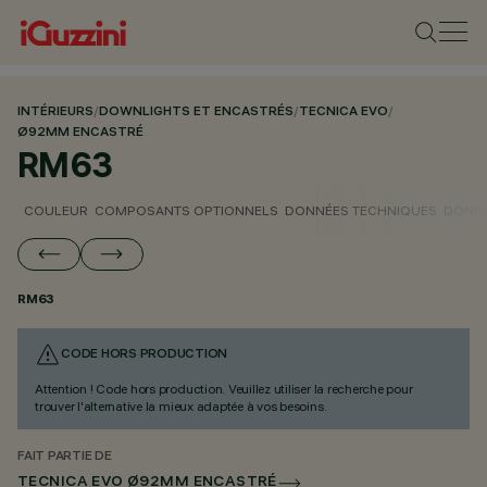
INTÉRIEURS
/
DOWNLIGHTS ET ENCASTRÉS
/
TECNICA EVO
/
Ø92MM ENCASTRÉ
RM63
COULEUR
COMPOSANTS OPTIONNELS
DONNÉES TECHNIQUES
DONNÉ
RM63
CODE HORS PRODUCTION
Attention ! Code hors production. Veuillez utiliser la recherche pour
trouver l'alternative la mieux adaptée à vos besoins.
FAIT PARTIE DE
TECNICA EVO Ø92MM ENCASTRÉ