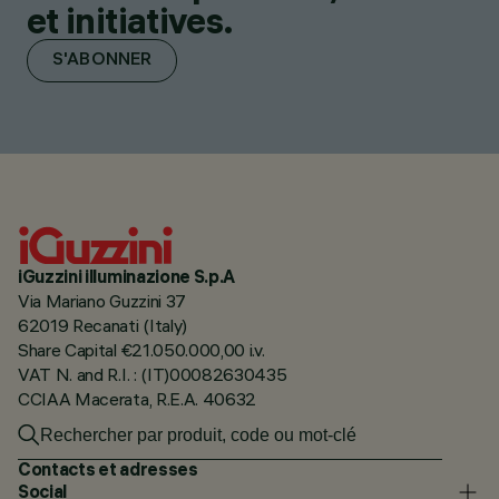
et initiatives.
S'ABONNER
iGuzzini illuminazione S.p.A
Via Mariano Guzzini 37
62019 Recanati (Italy)
Share Capital €21.050.000,00 i.v.
VAT N. and R.I. : (IT)00082630435
CCIAA Macerata, R.E.A. 40632
Contacts et adresses
Social