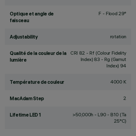
F - Flood 29°
Optique et angle de
faisceau
rotation
Adjustability
CRI
82
- Rf (Colour Fidelity
Qualité de la couleur de la
Index) 83 - Rg (Gamut
lumière
Index) 94
4000 K
Température de couleur
2
MacAdam Step
>50,000h - L90 - B10 (Ta
Lifetime LED 1
25°C)