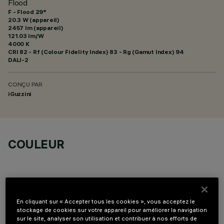
Flood
F - Flood 29°
20.3 W (appareil)
2457 lm (appareil)
121.03 lm/W
4000 K
CRI
82
- Rf (Colour Fidelity Index) 83 - Rg (Gamut Index) 94
DALI-2
CONÇU PAR
iGuzzini
COULEUR
En cliquant sur « Accepter tous les cookies », vous acceptez le
stockage de cookies sur votre appareil pour améliorer la navigation
COMPOSANTS OPTIONNELS
sur le site, analyser son utilisation et contribuer à nos efforts de