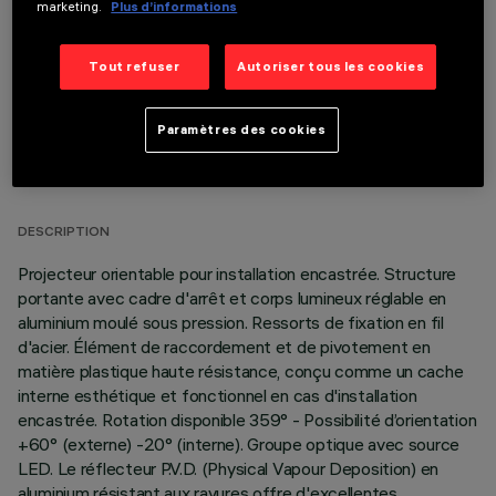
marketing.
Plus d’informations
Tout refuser
Autoriser tous les cookies
Paramètres des cookies
DONNÉES TECHNIQUES
DERNIÈRE MISE À JOUR: 06/08/2026
DESCRIPTION
Projecteur orientable pour installation encastrée. Structure
portante avec cadre d'arrêt et corps lumineux réglable en
aluminium moulé sous pression. Ressorts de fixation en fil
d'acier. Élément de raccordement et de pivotement en
matière plastique haute résistance, conçu comme un cache
interne esthétique et fonctionnel en cas d'installation
encastrée. Rotation disponible 359° - Possibilité d’orientation
+60° (externe) -20° (interne). Groupe optique avec source
LED. Le réflecteur P.V.D. (Physical Vapour Deposition) en
aluminium résistant aux rayures offre d'excellentes