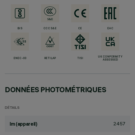
BIS
CCC S&E
CE
EAC
UK CONFORMITY
ENEC-03
RETILAP
TISI
ASSESSED
DONNÉES PHOTOMÉTRIQUES
DÉTAILS
2457
lm (appareil)