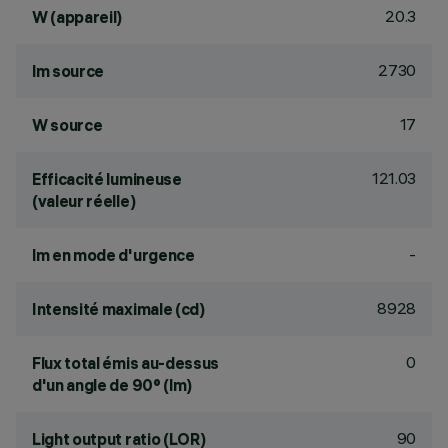
20.3
W (appareil)
2730
lm source
17
W source
121.03
Efficacité lumineuse
(valeur réelle)
-
lm en mode d'urgence
8928
Intensité maximale (cd)
0
Flux total émis au-dessus
d'un angle de 90° (lm)
90
Light output ratio (LOR)