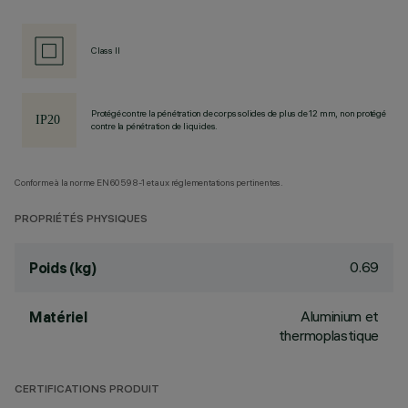
Class II
Protégé contre la pénétration de corps solides de plus de 12 mm, non protégé
contre la pénétration de liquides.
Conforme à la norme EN60598-1 et aux réglementations pertinentes.
PROPRIÉTÉS PHYSIQUES
0.69
Poids (kg)
Aluminium et
Matériel
thermoplastique
CERTIFICATIONS PRODUIT