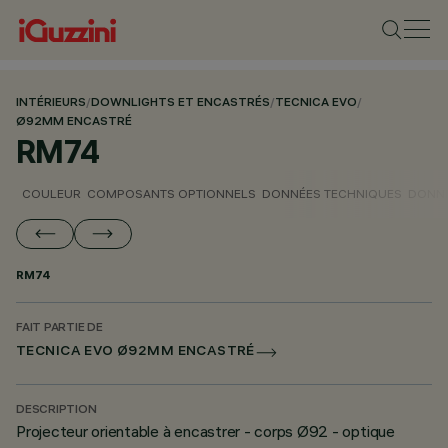
INTÉRIEURS
/
DOWNLIGHTS ET ENCASTRÉS
/
TECNICA EVO
/
Ø92MM ENCASTRÉ
RM74
COULEUR
COMPOSANTS OPTIONNELS
DONNÉES TECHNIQUES
DONNÉ
RM74
FAIT PARTIE DE
TECNICA EVO Ø92MM ENCASTRÉ
DESCRIPTION
Projecteur orientable à encastrer - corps Ø92 - optique