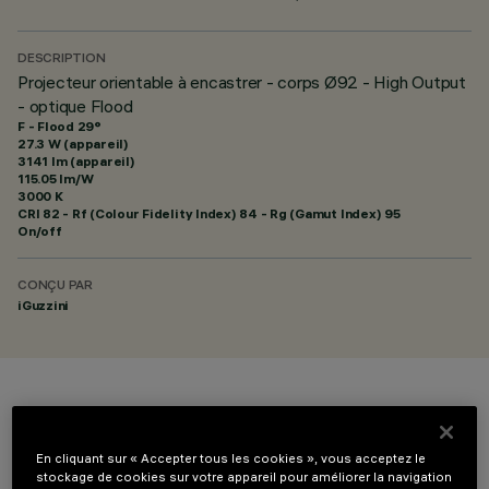
DESCRIPTION
Projecteur orientable à encastrer - corps Ø92 - High Output
- optique Flood
F - Flood 29°
27.3 W (appareil)
3141 lm (appareil)
115.05 lm/W
3000 K
CRI
82
- Rf (Colour Fidelity Index) 84 - Rg (Gamut Index) 95
On/off
CONÇU PAR
iGuzzini
COULEUR
En cliquant sur « Accepter tous les cookies », vous acceptez le
stockage de cookies sur votre appareil pour améliorer la navigation