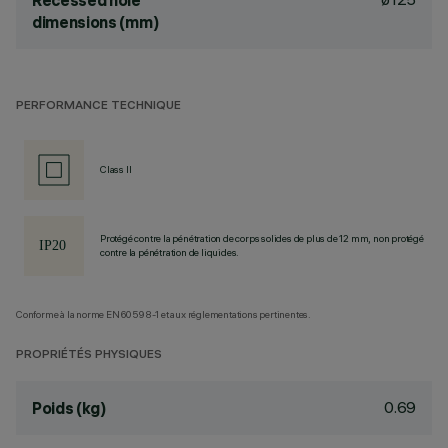
Recessed hole
dimensions (mm)
PERFORMANCE TECHNIQUE
Class II
Protégé contre la pénétration de corps solides de plus de 12 mm, non protégé
contre la pénétration de liquides.
Conforme à la norme EN60598-1 et aux réglementations pertinentes.
PROPRIÉTÉS PHYSIQUES
0.69
Poids (kg)