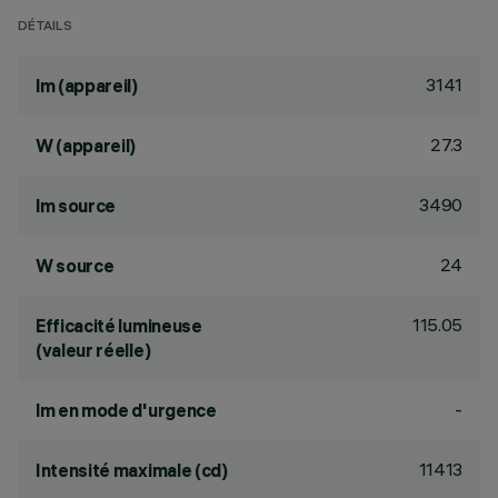
DÉTAILS
3141
lm (appareil)
27.3
W (appareil)
3490
lm source
24
W source
115.05
Efficacité lumineuse
(valeur réelle)
-
lm en mode d'urgence
11413
Intensité maximale (cd)