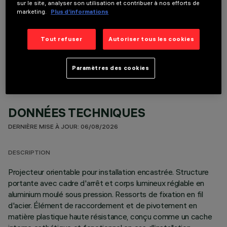
sur le site, analyser son utilisation et contribuer à nos efforts de
marketing.
Plus d’informations
COMPOSANTS OPTIONNELS
Tout refuser
Autoriser tous les cookies
Paramètres des cookies
DONNÉES TECHNIQUES
DERNIÈRE MISE À JOUR: 06/08/2026
DESCRIPTION
Projecteur orientable pour installation encastrée. Structure
portante avec cadre d'arrêt et corps lumineux réglable en
aluminium moulé sous pression. Ressorts de fixation en fil
d'acier. Élément de raccordement et de pivotement en
matière plastique haute résistance, conçu comme un cache