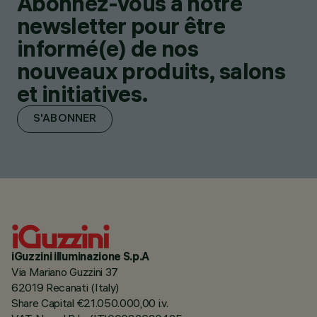
Abonnez-vous à notre
newsletter pour être
informé(e) de nos
nouveaux produits, salons
et initiatives.
S'ABONNER
iGuzzini illuminazione S.p.A
Via Mariano Guzzini 37
62019 Recanati (Italy)
Share Capital €21.050.000,00 i.v.