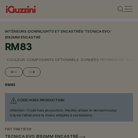
INTÉRIEURS
/
DOWNLIGHTS ET ENCASTRÉS
/
TECNICA EVO
/
Ø92MM ENCASTRÉ
RM83
COULEUR
COMPOSANTS OPTIONNELS
DONNÉES TECHNIQUES
DONNÉ
RM83
CODE HORS PRODUCTION
Attention ! Code hors production. Veuillez utiliser la recherche pour
trouver l'alternative la mieux adaptée à vos besoins.
FAIT PARTIE DE
TECNICA EVO Ø92MM ENCASTRÉ