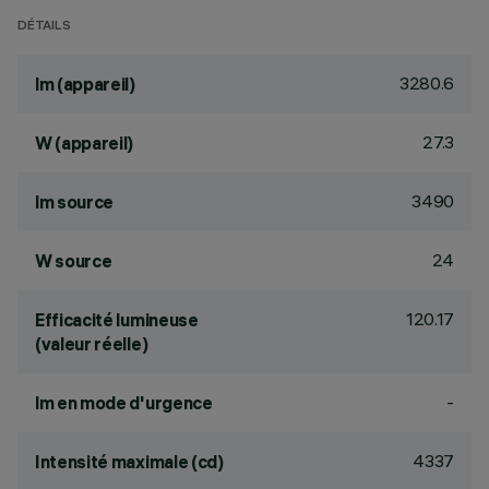
DÉTAILS
3280.6
lm (appareil)
27.3
W (appareil)
3490
lm source
24
W source
120.17
Efficacité lumineuse
(valeur réelle)
-
lm en mode d'urgence
4337
Intensité maximale (cd)