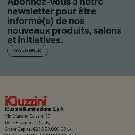
Abonnez-vous à notre
newsletter pour être
informé(e) de nos
nouveaux produits, salons
et initiatives.
S'ABONNER
iGuzzini illuminazione S.p.A
Via Mariano Guzzini 37
62019 Recanati (Italy)
Share Capital €21.050.000,00 i.v.