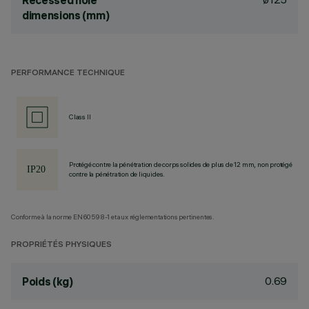
Recessed hole
dimensions (mm)
PERFORMANCE TECHNIQUE
Class II
Protégé contre la pénétration de corps solides de plus de 12 mm, non protégé
contre la pénétration de liquides.
Conforme à la norme EN60598-1 et aux réglementations pertinentes.
PROPRIÉTÉS PHYSIQUES
0.69
Poids (kg)