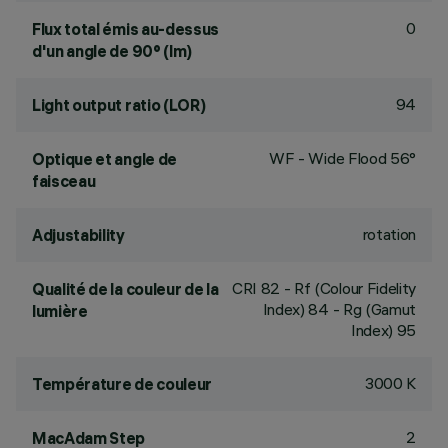
0
Flux total émis au-dessus
d'un angle de 90° (lm)
94
Light output ratio (LOR)
WF - Wide Flood 56°
Optique et angle de
faisceau
rotation
Adjustability
CRI
82
- Rf (Colour Fidelity
Qualité de la couleur de la
Index) 84 - Rg (Gamut
lumière
Index) 95
3000 K
Température de couleur
2
MacAdam Step