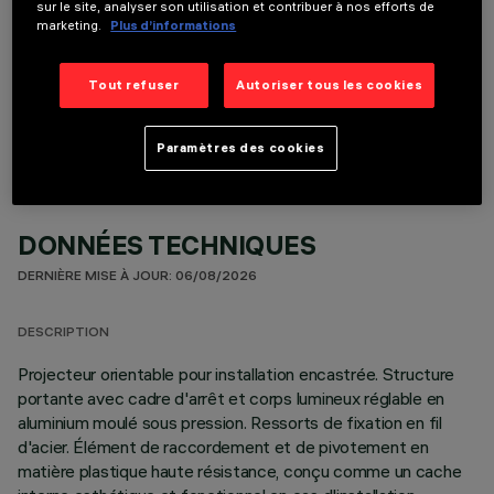
sur le site, analyser son utilisation et contribuer à nos efforts de
marketing.
Plus d’informations
COMPOSANTS OPTIONNELS
Tout refuser
Autoriser tous les cookies
Paramètres des cookies
DONNÉES TECHNIQUES
DERNIÈRE MISE À JOUR: 06/08/2026
DESCRIPTION
Projecteur orientable pour installation encastrée. Structure
portante avec cadre d'arrêt et corps lumineux réglable en
aluminium moulé sous pression. Ressorts de fixation en fil
d'acier. Élément de raccordement et de pivotement en
matière plastique haute résistance, conçu comme un cache