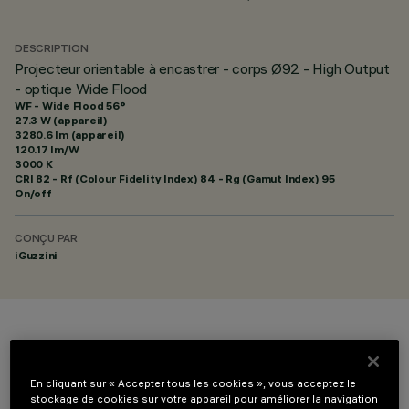
DESCRIPTION
Projecteur orientable à encastrer - corps Ø92 - High Output
- optique Wide Flood
WF - Wide Flood 56°
27.3 W (appareil)
3280.6 lm (appareil)
120.17 lm/W
3000 K
CRI
82
- Rf (Colour Fidelity Index) 84 - Rg (Gamut Index) 95
On/off
CONÇU PAR
iGuzzini
COULEUR
En cliquant sur « Accepter tous les cookies », vous acceptez le
stockage de cookies sur votre appareil pour améliorer la navigation