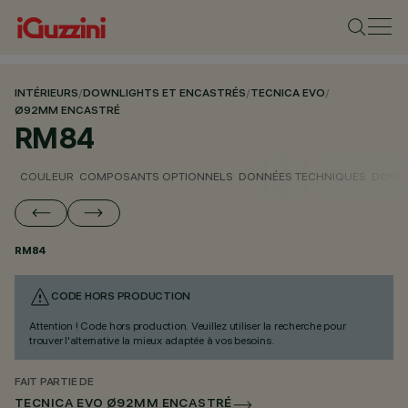
INTÉRIEURS
/
DOWNLIGHTS ET ENCASTRÉS
/
TECNICA EVO
/
Ø92MM ENCASTRÉ
RM84
COULEUR
COMPOSANTS OPTIONNELS
DONNÉES TECHNIQUES
DONNÉ
RM84
CODE HORS PRODUCTION
Attention ! Code hors production. Veuillez utiliser la recherche pour
trouver l'alternative la mieux adaptée à vos besoins.
FAIT PARTIE DE
TECNICA EVO Ø92MM ENCASTRÉ