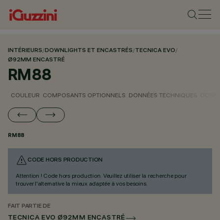
INTÉRIEURS
/
DOWNLIGHTS ET ENCASTRÉS
/
TECNICA EVO
/
Ø92MM ENCASTRÉ
RM88
COULEUR
COMPOSANTS OPTIONNELS
DONNÉES TECHNIQUES
DONNÉ
RM88
CODE HORS PRODUCTION
Attention ! Code hors production. Veuillez utiliser la recherche pour
trouver l'alternative la mieux adaptée à vos besoins.
FAIT PARTIE DE
TECNICA EVO Ø92MM ENCASTRÉ