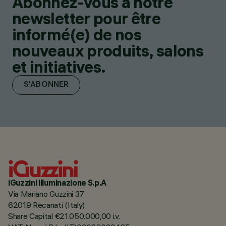
Abonnez-vous à notre
newsletter pour être
informé(e) de nos
nouveaux produits, salons
et initiatives.
S'ABONNER
iGuzzini illuminazione S.p.A
Via Mariano Guzzini 37
62019 Recanati (Italy)
Share Capital €21.050.000,00 i.v.