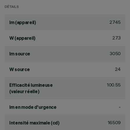
DÉTAILS
2745
lm (appareil)
27.3
W (appareil)
3050
lm source
24
W source
100.55
Efficacité lumineuse
(valeur réelle)
-
lm en mode d'urgence
16509
Intensité maximale (cd)