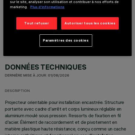
sur le site, analyser son utilisation et contribuer à nos efforts de
marketing.
Plus d’informations
COMPOSANTS OPTIONNELS
Tout refuser
Autoriser tous les cookies
Paramètres des cookies
DONNÉES TECHNIQUES
DERNIÈRE MISE À JOUR: 01/08/2026
DESCRIPTION
Projecteur orientable pour installation encastrée. Structure
portante avec cadre d'arrêt et corps lumineux réglable en
aluminium moulé sous pression. Ressorts de fixation en fil
d'acier. Élément de raccordement et de pivotement en
matière plastique haute résistance, conçu comme un cache