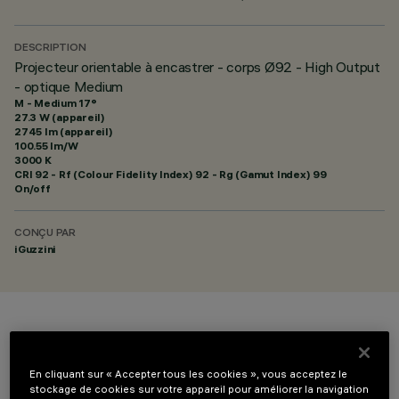
DESCRIPTION
Projecteur orientable à encastrer - corps Ø92 - High Output
- optique Medium
M - Medium 17°
27.3 W (appareil)
2745 lm (appareil)
100.55 lm/W
3000 K
CRI
92
- Rf (Colour Fidelity Index) 92 - Rg (Gamut Index) 99
On/off
CONÇU PAR
iGuzzini
COULEUR
En cliquant sur « Accepter tous les cookies », vous acceptez le
stockage de cookies sur votre appareil pour améliorer la navigation