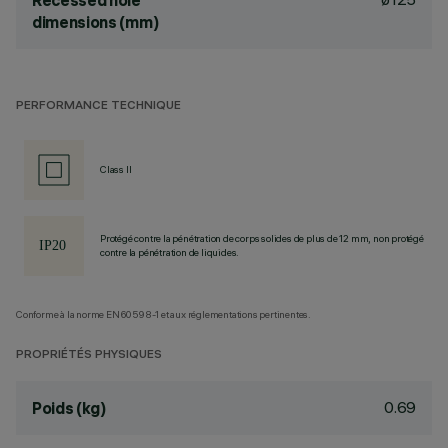
Recessed hole
dimensions (mm)
PERFORMANCE TECHNIQUE
Class II
Protégé contre la pénétration de corps solides de plus de 12 mm, non protégé
contre la pénétration de liquides.
Conforme à la norme EN60598-1 et aux réglementations pertinentes.
PROPRIÉTÉS PHYSIQUES
0.69
Poids (kg)