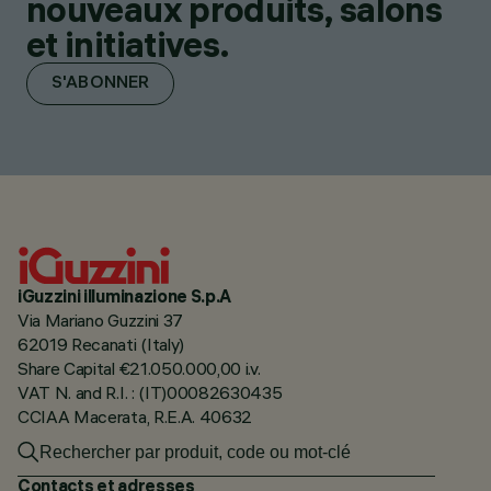
nouveaux produits, salons
et initiatives.
S'ABONNER
iGuzzini illuminazione S.p.A
Via Mariano Guzzini 37
62019 Recanati (Italy)
Share Capital €21.050.000,00 i.v.
VAT N. and R.I. : (IT)00082630435
CCIAA Macerata, R.E.A. 40632
Contacts et adresses