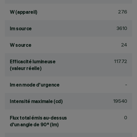
27.6
W (appareil)
3610
lm source
24
W source
117.72
Efficacité lumineuse
(valeur réelle)
-
lm en mode d'urgence
19540
Intensité maximale (cd)
0
Flux total émis au-dessus
d'un angle de 90° (lm)