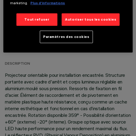
marketing.
Plus d’informations
Tout refuser
Autoriser tous les cookies
Paramètres des cookies
DONNÉES TECHNIQUES
DERNIÈRE MISE À JOUR: 06/08/2026
DESCRIPTION
Projecteur orientable pour installation encastrée. Structure
portante avec cadre d'arrêt et corps lumineux réglable en
aluminium moulé sous pression. Ressorts de fixation en fil
d'acier. Élément de raccordement et de pivotement en
matière plastique haute résistance, conçu comme un cache
interne esthétique et fonctionnel en cas d'installation
encastrée. Rotation disponible 359° - Possibilité d’orientation
+60° (externe) -20° (interne). Groupe optique avec source
LED haute performance pour un rendement maximal du flux.
Le réflecteur P.V.D. (Physical Vapour Deposition) en aluminium