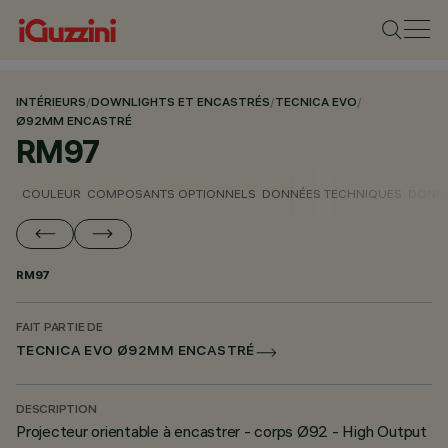
INTÉRIEURS
/
DOWNLIGHTS ET ENCASTRÉS
/
TECNICA EVO
/
Ø92MM ENCASTRÉ
RM97
COULEUR
COMPOSANTS OPTIONNELS
DONNÉES TECHNIQUES
DONNÉ
RM97
FAIT PARTIE DE
TECNICA EVO Ø92MM ENCASTRÉ
DESCRIPTION
Projecteur orientable à encastrer - corps Ø92 - High Output