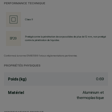
PERFORMANCE TECHNIQUE
Class II
Protégé contre la pénétration de corps solides de plus de 12 mm, non protégé
contre la pénétration de liquides.
Conforme à la norme EN60598-1 et aux réglementations pertinentes.
PROPRIÉTÉS PHYSIQUES
0.69
Poids (kg)
Aluminium et
Matériel
thermoplastique