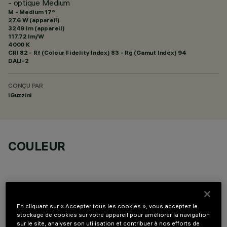
- optique Medium
M - Medium 17°
27.6 W (appareil)
3249 lm (appareil)
117.72 lm/W
4000 K
CRI
82
- Rf (Colour Fidelity Index) 83 - Rg (Gamut Index) 94
DALI-2
CONÇU PAR
iGuzzini
COULEUR
En cliquant sur « Accepter tous les cookies », vous acceptez le
stockage de cookies sur votre appareil pour améliorer la navigation
COMPOSANTS OPTIONNELS
sur le site, analyser son utilisation et contribuer à nos efforts de