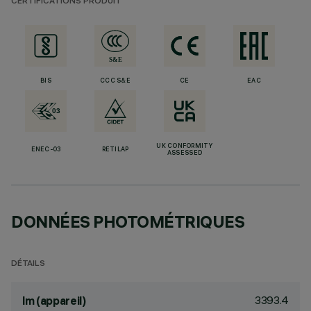
CERTIFICATIONS PRODUIT
BIS
CCC S&E
CE
EAC
UK CONFORMITY
ENEC-03
RETILAP
ASSESSED
DONNÉES PHOTOMÉTRIQUES
DÉTAILS
3393.4
lm (appareil)