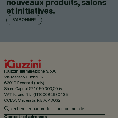
nouveaux produits, salons
et initiatives.
S'ABONNER
iGuzzini illuminazione S.p.A
Via Mariano Guzzini 37
62019 Recanati (Italy)
Share Capital €21.050.000,00 i.v.
VAT N. and R.I. : (IT)00082630435
CCIAA Macerata, R.E.A. 40632
Contacts et adresses