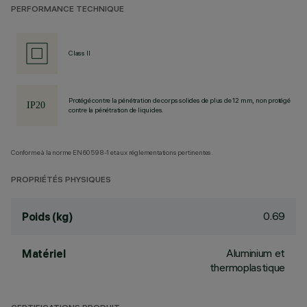
PERFORMANCE TECHNIQUE
Class II
Protégé contre la pénétration de corps solides de plus de 12 mm, non protégé
contre la pénétration de liquides.
Conforme à la norme EN60598-1 et aux réglementations pertinentes.
PROPRIÉTÉS PHYSIQUES
0.69
Poids (kg)
Aluminium et
Matériel
thermoplastique