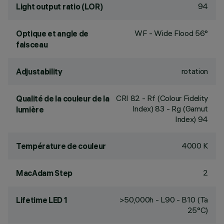
94
Light output ratio (LOR)
WF - Wide Flood 56°
Optique et angle de
faisceau
rotation
Adjustability
CRI
82
- Rf (Colour Fidelity
Qualité de la couleur de la
Index) 83 - Rg (Gamut
lumière
Index) 94
4000 K
Température de couleur
2
MacAdam Step
>50,000h - L90 - B10 (Ta
Lifetime LED 1
25°C)