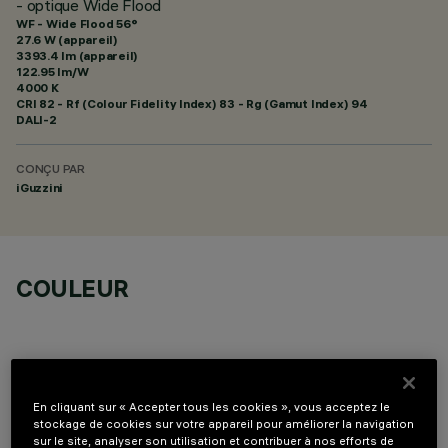
- optique Wide Flood
WF - Wide Flood 56°
27.6 W (appareil)
3393.4 lm (appareil)
122.95 lm/W
4000 K
CRI
82
- Rf (Colour Fidelity Index) 83 - Rg (Gamut Index) 94
DALI-2
CONÇU PAR
iGuzzini
COULEUR
En cliquant sur « Accepter tous les cookies », vous acceptez le
stockage de cookies sur votre appareil pour améliorer la navigation
COMPOSANTS OPTIONNELS
sur le site, analyser son utilisation et contribuer à nos efforts de