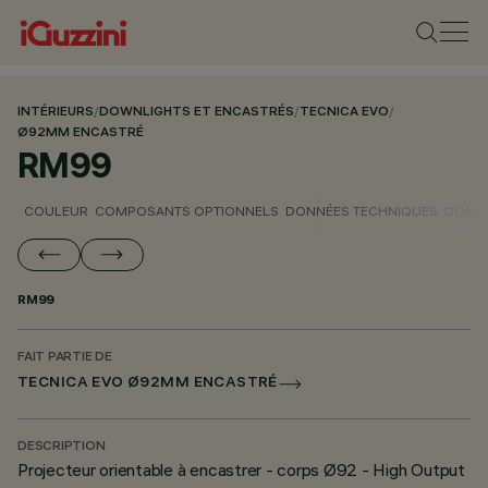
INTÉRIEURS
/
DOWNLIGHTS ET ENCASTRÉS
/
TECNICA EVO
/
Ø92MM ENCASTRÉ
RM99
COULEUR
COMPOSANTS OPTIONNELS
DONNÉES TECHNIQUES
DONNÉ
RM99
FAIT PARTIE DE
TECNICA EVO Ø92MM ENCASTRÉ
DESCRIPTION
Projecteur orientable à encastrer - corps Ø92 - High Output