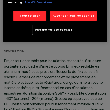
marketing.
Plus d’informations
Tout refuser
Autoriser tous les cookies
Paramètres des cookies
DONNÉES TECHNIQUES
DERNIÈRE MISE À JOUR: 05/08/2026
DESCRIPTION
Projecteur orientable pour installation encastrée. Structure
portante avec cadre d'arrêt et corps lumineux réglable en
aluminium moulé sous pression. Ressorts de fixation en fil
d'acier. Élément de raccordement et de pivotement en
matière plastique haute résistance, conçu comme un cache
interne esthétique et fonctionnel en cas d'installation
encastrée. Rotation disponible 359° - Possibilité d’orientation
+60° (externe) -20° (interne). Groupe optique avec source
LED haute performance pour un rendement maximal du flux.
Le réflecteur P.V.D. (Physical Vapour Deposition) en aluminium