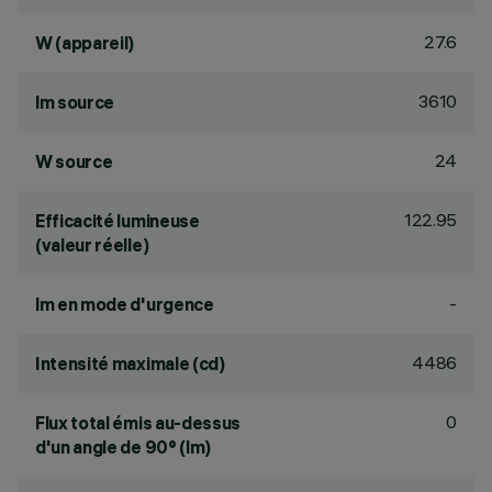
27.6
W (appareil)
3610
lm source
24
W source
122.95
Efficacité lumineuse
(valeur réelle)
-
lm en mode d'urgence
4486
Intensité maximale (cd)
0
Flux total émis au-dessus
d'un angle de 90° (lm)