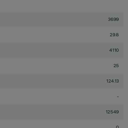
3699
29.8
4110
25
124.13
-
12549
0