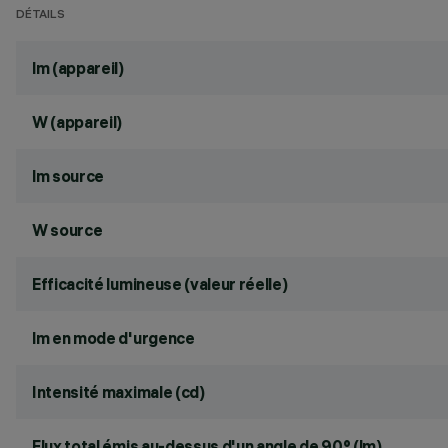
DÉTAILS
lm (appareil)
W (appareil)
lm source
W source
Efficacité lumineuse (valeur réelle)
lm en mode d'urgence
Intensité maximale (cd)
Flux total émis au-dessus d'un angle de 90° (lm)