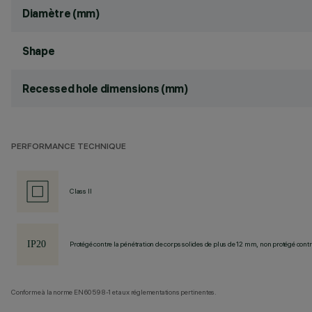
Diamètre (mm)
Shape
Recessed hole dimensions (mm)
PERFORMANCE TECHNIQUE
Class II
Protégé contre la pénétration de corps solides de plus de 12 mm, non protégé contre
Conforme à la norme EN60598-1 et aux réglementations pertinentes.