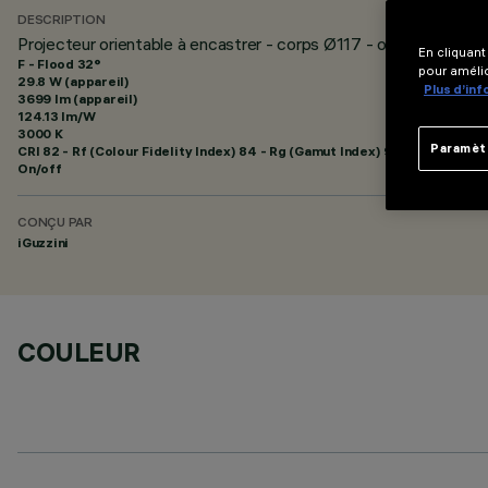
DESCRIPTION
Projecteur orientable à encastrer - corps Ø117 - optique Medi
En cliquant
F - Flood 32°
pour amélio
29.8 W (appareil)
Plus d’in
3699 lm (appareil)
124.13 lm/W
3000 K
Paramèt
CRI
82
- Rf (Colour Fidelity Index) 84 - Rg (Gamut Index) 95
On/off
CONÇU PAR
iGuzzini
COULEUR