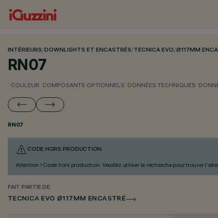
INTÉRIEURS
/
DOWNLIGHTS ET ENCASTRÉS
/
TECNICA EVO
/
Ø117MM ENC
RN07
COULEUR
COMPOSANTS OPTIONNELS
DONNÉES TECHNIQUES
DONNÉ
RN07
CODE HORS PRODUCTION
Attention ! Code hors production. Veuillez utiliser la recherche pour trouver l'al
FAIT PARTIE DE
TECNICA EVO Ø117MM ENCASTRÉ