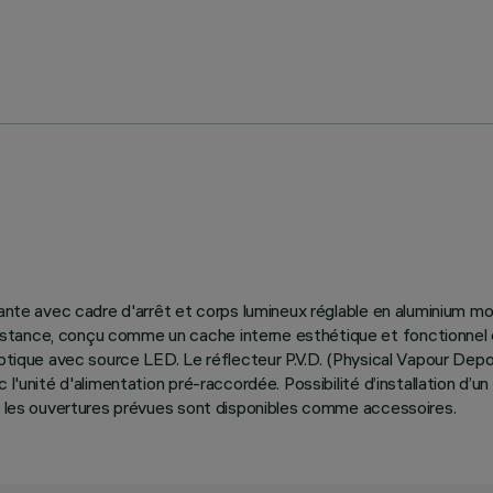
ante avec cadre d'arrêt et corps lumineux réglable en aluminium mou
tance, conçu comme un cache interne esthétique et fonctionnel en
optique avec source LED. Le réflecteur P.V.D. (Physical Vapour Depo
l'unité d'alimentation pré-raccordée. Possibilité d’installation d’u
es les ouvertures prévues sont disponibles comme accessoires.