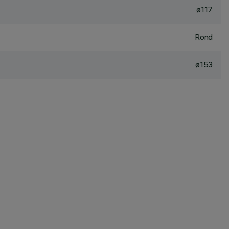
ø117
Rond
ø153