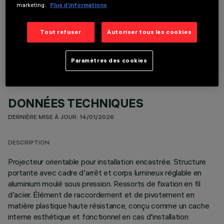
marketing.
Plus d’informations
COMPOSANTS OPTIONNELS
Tout refuser
Autoriser tous les cookies
Paramètres des cookies
DONNÉES TECHNIQUES
DERNIÈRE MISE À JOUR: 14/01/2026
DESCRIPTION
Projecteur orientable pour installation encastrée. Structure
portante avec cadre d'arrêt et corps lumineux réglable en
aluminium moulé sous pression. Ressorts de fixation en fil
d'acier. Élément de raccordement et de pivotement en
matière plastique haute résistance, conçu comme un cache
interne esthétique et fonctionnel en cas d'installation