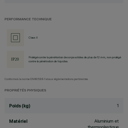
PERFORMANCE TECHNIQUE
Class II
Protégé contre la pénétration de corps solides de plus de 12 mm, non protégé
contre la pénétration de liquides.
Conforme à la norme EN60598-1 et aux réglementations pertinentes.
PROPRIÉTÉS PHYSIQUES
1
Poids (kg)
Aluminium et
Matériel
thermoplastique