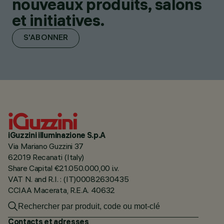
nouveaux produits, salons
et initiatives.
S'ABONNER
iGuzzini illuminazione S.p.A
Via Mariano Guzzini 37
62019 Recanati (Italy)
Share Capital €21.050.000,00 i.v.
VAT N. and R.I. : (IT)00082630435
CCIAA Macerata, R.E.A. 40632
Contacts et adresses