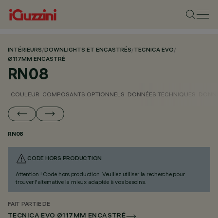
INTÉRIEURS
/
DOWNLIGHTS ET ENCASTRÉS
/
TECNICA EVO
/
Ø117MM ENCASTRÉ
RN08
COULEUR
COMPOSANTS OPTIONNELS
DONNÉES TECHNIQUES
DONNÉ
RN08
CODE HORS PRODUCTION
Attention ! Code hors production. Veuillez utiliser la recherche pour
trouver l'alternative la mieux adaptée à vos besoins.
FAIT PARTIE DE
TECNICA EVO Ø117MM ENCASTRÉ