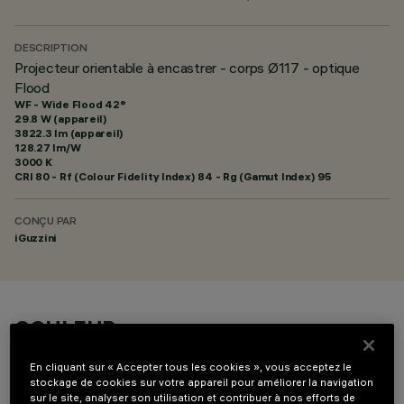
DESCRIPTION
Projecteur orientable à encastrer - corps Ø117 - optique
Flood
WF - Wide Flood 42°
29.8 W (appareil)
3822.3 lm (appareil)
128.27 lm/W
3000 K
CRI
80
- Rf (Colour Fidelity Index) 84 - Rg (Gamut Index) 95
CONÇU PAR
iGuzzini
COULEUR
En cliquant sur « Accepter tous les cookies », vous acceptez le
stockage de cookies sur votre appareil pour améliorer la navigation
sur le site, analyser son utilisation et contribuer à nos efforts de