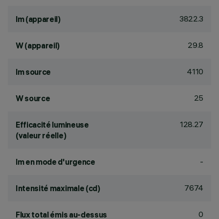
3822.3
lm (appareil)
29.8
W (appareil)
4110
lm source
25
W source
128.27
Efficacité lumineuse
(valeur réelle)
-
lm en mode d'urgence
7674
Intensité maximale (cd)
0
Flux total émis au-dessus