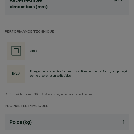
Recessed hole
dimensions (mm)
PERFORMANCE TECHNIQUE
Class II
Protégé contre la pénétration de corps solides de plus de 12 mm, non protégé
contre la pénétration de liquides.
Conforme à la norme EN60598-1 et aux réglementations pertinentes.
PROPRIÉTÉS PHYSIQUES
1
Poids (kg)