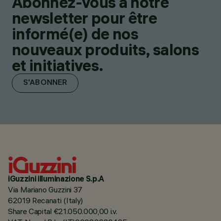
Abonnez-vous à notre
newsletter pour être
informé(e) de nos
nouveaux produits, salons
et initiatives.
S'ABONNER
iGuzzini illuminazione S.p.A
Via Mariano Guzzini 37
62019 Recanati (Italy)
Share Capital €21.050.000,00 i.v.