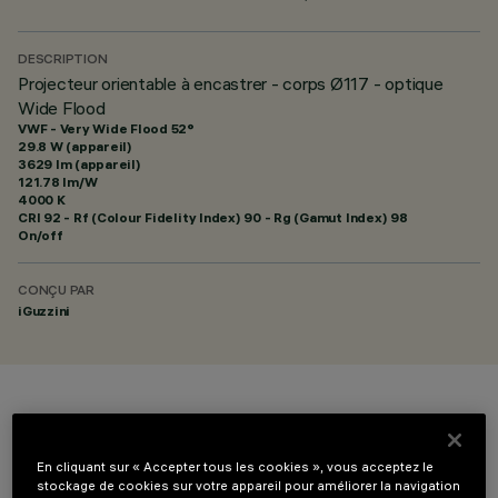
DESCRIPTION
Projecteur orientable à encastrer - corps Ø117 - optique
Wide Flood
VWF - Very Wide Flood 52°
29.8 W (appareil)
3629 lm (appareil)
121.78 lm/W
4000 K
CRI
92
- Rf (Colour Fidelity Index) 90 - Rg (Gamut Index) 98
On/off
CONÇU PAR
iGuzzini
COULEUR
En cliquant sur « Accepter tous les cookies », vous acceptez le
stockage de cookies sur votre appareil pour améliorer la navigation