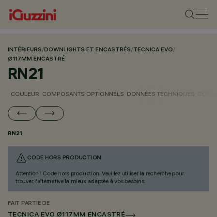
INTÉRIEURS
/
DOWNLIGHTS ET ENCASTRÉS
/
TECNICA EVO
/
Ø117MM ENCASTRÉ
RN21
COULEUR
COMPOSANTS OPTIONNELS
DONNÉES TECHNIQUES
DONNÉ
RN21
CODE HORS PRODUCTION
Attention ! Code hors production. Veuillez utiliser la recherche pour
trouver l'alternative la mieux adaptée à vos besoins.
FAIT PARTIE DE
TECNICA EVO Ø117MM ENCASTRÉ