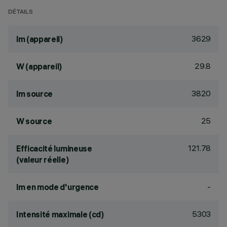
DÉTAILS
3629
lm (appareil)
29.8
W (appareil)
3820
lm source
25
W source
121.78
Efficacité lumineuse
(valeur réelle)
-
lm en mode d'urgence
5303
Intensité maximale (cd)