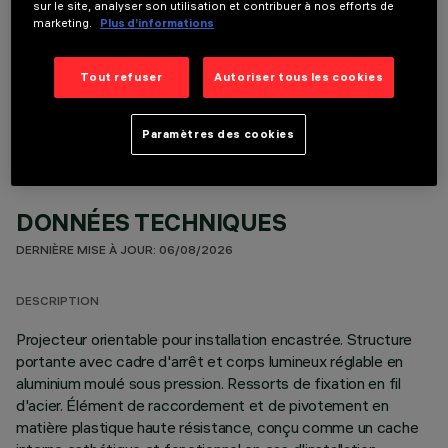
sur le site, analyser son utilisation et contribuer à nos efforts de
marketing.
Plus d’informations
COMPOSANTS OPTIONNELS
Tout refuser
Autoriser tous les cookies
Paramètres des cookies
DONNÉES TECHNIQUES
DERNIÈRE MISE À JOUR: 06/08/2026
DESCRIPTION
Projecteur orientable pour installation encastrée. Structure
portante avec cadre d'arrêt et corps lumineux réglable en
aluminium moulé sous pression. Ressorts de fixation en fil
d'acier. Élément de raccordement et de pivotement en
matière plastique haute résistance, conçu comme un cache