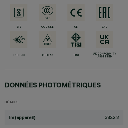
BIS
CCC S&E
CE
EAC
UK CONFORMITY
ENEC-03
RETILAP
TISI
ASSESSED
DONNÉES PHOTOMÉTRIQUES
DÉTAILS
3822.3
lm (appareil)