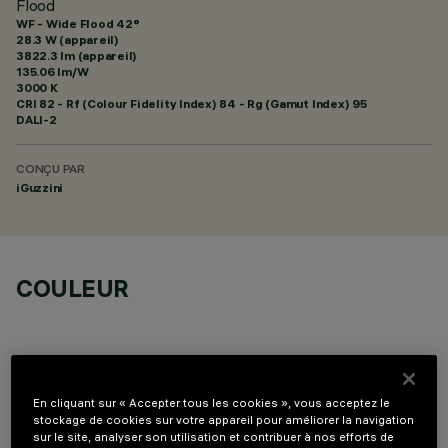
Flood
WF - Wide Flood 42°
28.3 W (appareil)
3822.3 lm (appareil)
135.06 lm/W
3000 K
CRI
82
- Rf (Colour Fidelity Index) 84 - Rg (Gamut Index) 95
DALI-2
CONÇU PAR
iGuzzini
COULEUR
En cliquant sur « Accepter tous les cookies », vous acceptez le
stockage de cookies sur votre appareil pour améliorer la navigation
COMPOSANTS OPTIONNELS
sur le site, analyser son utilisation et contribuer à nos efforts de