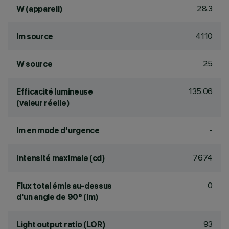
28.3
W (appareil)
4110
lm source
25
W source
135.06
Efficacité lumineuse
(valeur réelle)
-
lm en mode d'urgence
7674
Intensité maximale (cd)
0
Flux total émis au-dessus
d'un angle de 90° (lm)
93
Light output ratio (LOR)