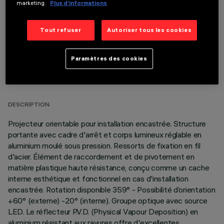
marketing.
Plus d’informations
Tout refuser
Autoriser tous les cookies
Paramètres des cookies
DONNÉES TECHNIQUES
DERNIÈRE MISE À JOUR: 06/08/2026
DESCRIPTION
Projecteur orientable pour installation encastrée. Structure
portante avec cadre d'arrêt et corps lumineux réglable en
aluminium moulé sous pression. Ressorts de fixation en fil
d'acier. Élément de raccordement et de pivotement en
matière plastique haute résistance, conçu comme un cache
interne esthétique et fonctionnel en cas d'installation
encastrée. Rotation disponible 359° - Possibilité d’orientation
+60° (externe) -20° (interne). Groupe optique avec source
LED. Le réflecteur P.V.D. (Physical Vapour Deposition) en
aluminium résistant aux rayures offre d'excellentes