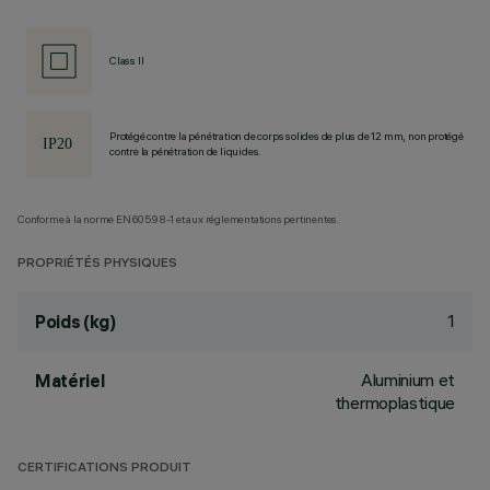
Class II
Protégé contre la pénétration de corps solides de plus de 12 mm, non protégé
contre la pénétration de liquides.
Conforme à la norme EN60598-1 et aux réglementations pertinentes.
PROPRIÉTÉS PHYSIQUES
1
Poids (kg)
Aluminium et
Matériel
thermoplastique
CERTIFICATIONS PRODUIT