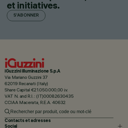
et initiatives.
S'ABONNER
iGuzzini illuminazione S.p.A
Via Mariano Guzzini 37
62019 Recanati (Italy)
Share Capital €21.050.000,00 i.v.
VAT N. and R.I. : (IT)00082630435
CCIAA Macerata, R.E.A. 40632
Contacts et adresses
Social