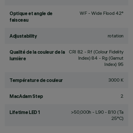
WF - Wide Flood 42°
Optique et angle de
faisceau
rotation
Adjustability
CRI
82
- Rf (Colour Fidelity
Qualité de la couleur de la
Index) 84 - Rg (Gamut
lumière
Index) 95
3000 K
Température de couleur
2
MacAdam Step
>50,000h - L90 - B10 (Ta
Lifetime LED 1
25°C)