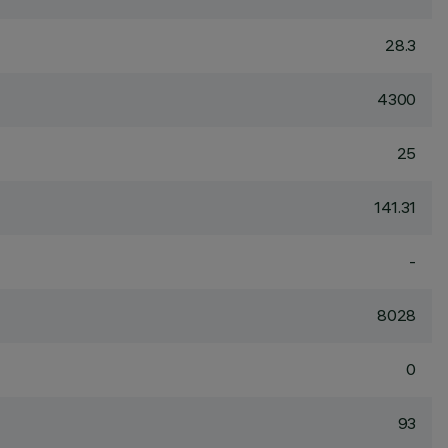
28.3
4300
25
141.31
-
8028
0
93