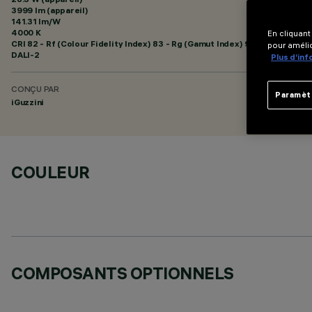
3999 lm (appareil)
141.31 lm/W
4000 K
En cliquant
CRI
82
- Rf (Colour Fidelity Index) 83 - Rg (Gamut Index) 94
pour amélio
DALI-2
Plus d’in
CONÇU PAR
Paramèt
iGuzzini
COULEUR
COMPOSANTS OPTIONNELS