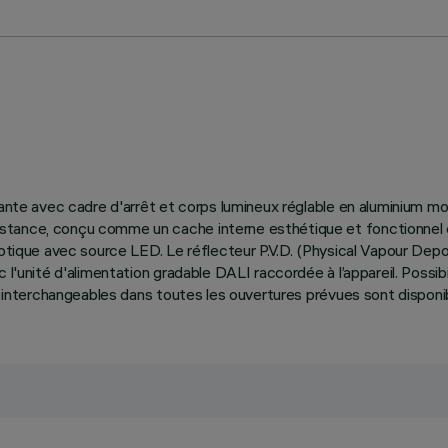
ante avec cadre d'arrêt et corps lumineux réglable en aluminium mou
tance, conçu comme un cache interne esthétique et fonctionnel en
optique avec source LED. Le réflecteur P.V.D. (Physical Vapour Depo
l'unité d'alimentation gradable DALI raccordée à l’appareil. Possibili
urs interchangeables dans toutes les ouvertures prévues sont dispo