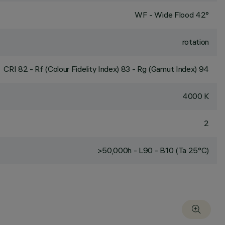
WF - Wide Flood 42°
rotation
CRI
82
- Rf (Colour Fidelity Index) 83 - Rg (Gamut Index) 94
4000 K
2
>50,000h - L90 - B10 (Ta 25°C)