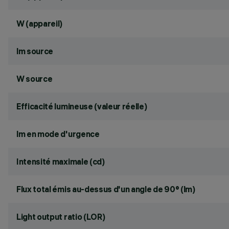
W (appareil)
lm source
W source
Efficacité lumineuse (valeur réelle)
lm en mode d'urgence
Intensité maximale (cd)
Flux total émis au-dessus d'un angle de 90° (lm)
Light output ratio (LOR)