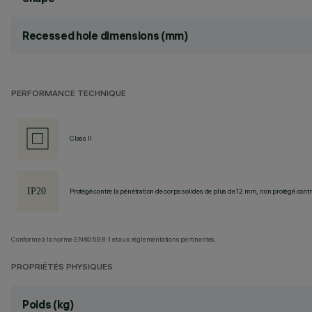
Recessed hole dimensions (mm)
PERFORMANCE TECHNIQUE
Class II
Protégé contre la pénétration de corps solides de plus de 12 mm, non protégé contre
Conforme à la norme EN60598-1 et aux réglementations pertinentes.
PROPRIÉTÉS PHYSIQUES
Poids (kg)