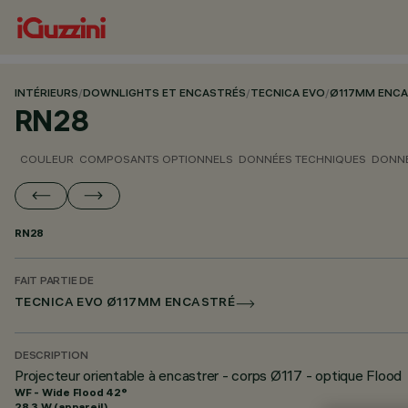
INTÉRIEURS
/
DOWNLIGHTS ET ENCASTRÉS
/
TECNICA EVO
/
Ø117MM ENC
RN28
COULEUR
COMPOSANTS OPTIONNELS
DONNÉES TECHNIQUES
DONNÉ
RN28
FAIT PARTIE DE
TECNICA EVO Ø117MM ENCASTRÉ
DESCRIPTION
Projecteur orientable à encastrer - corps Ø117 - optique Flood
WF - Wide Flood 42°
28.3 W (appareil)