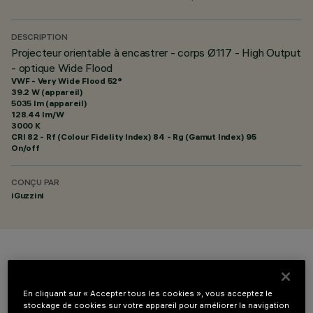
DESCRIPTION
Projecteur orientable à encastrer - corps Ø117 - High Output
- optique Wide Flood
VWF - Very Wide Flood 52°
39.2 W (appareil)
5035 lm (appareil)
128.44 lm/W
3000 K
CRI
82
- Rf (Colour Fidelity Index) 84 - Rg (Gamut Index) 95
On/off
CONÇU PAR
iGuzzini
COULEUR
En cliquant sur « Accepter tous les cookies », vous acceptez le
stockage de cookies sur votre appareil pour améliorer la navigation