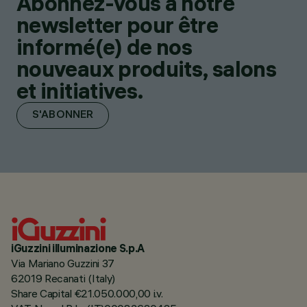
Abonnez-vous à notre
newsletter pour être
informé(e) de nos
nouveaux produits, salons
et initiatives.
S'ABONNER
iGuzzini illuminazione S.p.A
Via Mariano Guzzini 37
62019 Recanati (Italy)
Share Capital €21.050.000,00 i.v.