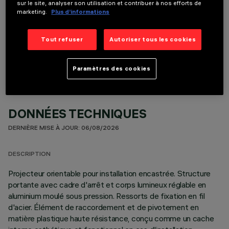
sur le site, analyser son utilisation et contribuer à nos efforts de
marketing.
Plus d’informations
COMPOSANTS OPTIONNELS
Tout refuser
Autoriser tous les cookies
Paramètres des cookies
DONNÉES TECHNIQUES
DERNIÈRE MISE À JOUR: 06/08/2026
DESCRIPTION
Projecteur orientable pour installation encastrée. Structure
portante avec cadre d'arrêt et corps lumineux réglable en
aluminium moulé sous pression. Ressorts de fixation en fil
d'acier. Élément de raccordement et de pivotement en
matière plastique haute résistance, conçu comme un cache