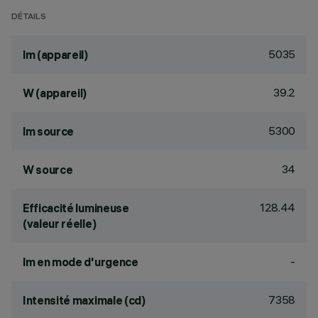
DÉTAILS
5035
lm (appareil)
39.2
W (appareil)
5300
lm source
34
W source
128.44
Efficacité lumineuse
(valeur réelle)
-
lm en mode d'urgence
7358
Intensité maximale (cd)