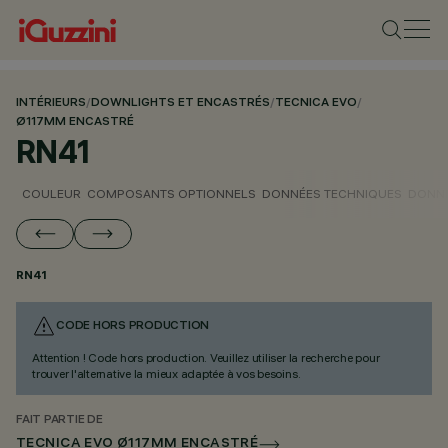
INTÉRIEURS
/
DOWNLIGHTS ET ENCASTRÉS
/
TECNICA EVO
/
Ø117MM ENCASTRÉ
RN41
COULEUR
COMPOSANTS OPTIONNELS
DONNÉES TECHNIQUES
DONNÉ
RN41
CODE HORS PRODUCTION
Attention ! Code hors production. Veuillez utiliser la recherche pour
trouver l'alternative la mieux adaptée à vos besoins.
FAIT PARTIE DE
TECNICA EVO Ø117MM ENCASTRÉ