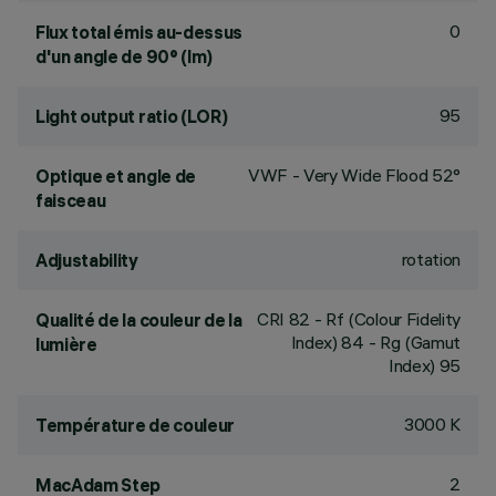
0
Flux total émis au-dessus
d'un angle de 90° (lm)
95
Light output ratio (LOR)
VWF - Very Wide Flood 52°
Optique et angle de
faisceau
rotation
Adjustability
CRI
82
- Rf (Colour Fidelity
Qualité de la couleur de la
Index) 84 - Rg (Gamut
lumière
Index) 95
3000 K
Température de couleur
2
MacAdam Step