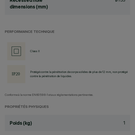
Recessed hole
dimensions (mm)
PERFORMANCE TECHNIQUE
Class II
Protégé contre la pénétration de corps solides de plus de 12 mm, non protégé
contre la pénétration de liquides.
Conforme à la norme EN60598-1 et aux réglementations pertinentes.
PROPRIÉTÉS PHYSIQUES
1
Poids (kg)