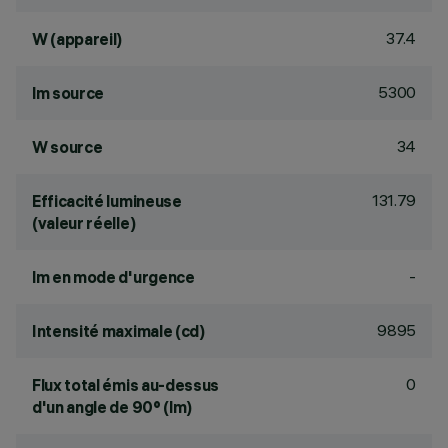
37.4
W (appareil)
5300
lm source
34
W source
131.79
Efficacité lumineuse
(valeur réelle)
-
lm en mode d'urgence
9895
Intensité maximale (cd)
0
Flux total émis au-dessus
d'un angle de 90° (lm)