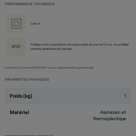
PERFORMANCE TECHNIQUE
Class II
Protégé contre la pénétration de corps solides de plus de 12 mm, non protégé
contre la pénétration de liquides.
Conforme à la norme EN60598-1 et aux réglementations pertinentes.
PROPRIÉTÉS PHYSIQUES
1
Poids (kg)
Aluminium et
Matériel
thermoplastique