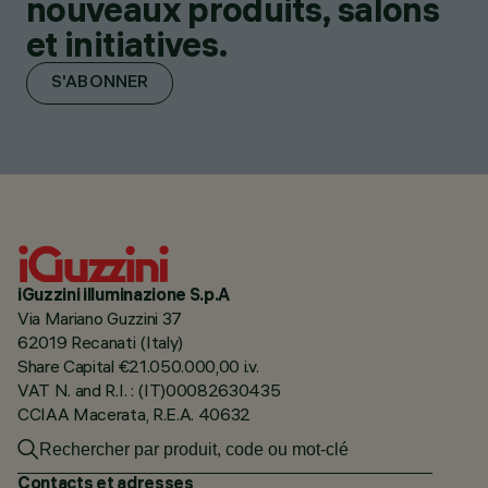
nouveaux produits, salons
et initiatives.
S'ABONNER
iGuzzini illuminazione S.p.A
Via Mariano Guzzini 37
62019 Recanati (Italy)
Share Capital €21.050.000,00 i.v.
VAT N. and R.I. : (IT)00082630435
CCIAA Macerata, R.E.A. 40632
Contacts et adresses