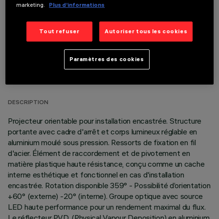
marketing.
Plus d’informations
Tout refuser
Autoriser tous les cookies
Paramètres des cookies
DONNÉES TECHNIQUES
DERNIÈRE MISE À JOUR: 06/08/2026
DESCRIPTION
Projecteur orientable pour installation encastrée. Structure
portante avec cadre d'arrêt et corps lumineux réglable en
aluminium moulé sous pression. Ressorts de fixation en fil
d'acier. Élément de raccordement et de pivotement en
matière plastique haute résistance, conçu comme un cache
interne esthétique et fonctionnel en cas d'installation
encastrée. Rotation disponible 359° - Possibilité d’orientation
+60° (externe) -20° (interne). Groupe optique avec source
LED haute performance pour un rendement maximal du flux.
Le réflecteur P.V.D. (Physical Vapour Deposition) en aluminium