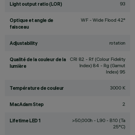
93
Light output ratio (LOR)
WF - Wide Flood 42°
Optique et angle de
faisceau
rotation
Adjustability
CRI
82
- Rf (Colour Fidelity
Qualité de la couleur de la
Index) 84 - Rg (Gamut
lumière
Index) 95
3000 K
Température de couleur
2
MacAdam Step
>50,000h - L90 - B10 (Ta
Lifetime LED 1
25°C)