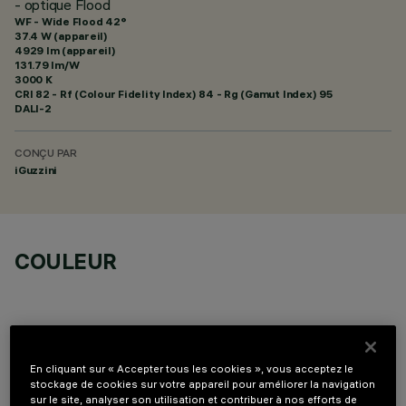
- optique Flood
WF - Wide Flood 42°
37.4 W (appareil)
4929 lm (appareil)
131.79 lm/W
3000 K
CRI
82
- Rf (Colour Fidelity Index) 84 - Rg (Gamut Index) 95
DALI-2
CONÇU PAR
iGuzzini
COULEUR
En cliquant sur « Accepter tous les cookies », vous acceptez le
stockage de cookies sur votre appareil pour améliorer la navigation
COMPOSANTS OPTIONNELS
sur le site, analyser son utilisation et contribuer à nos efforts de