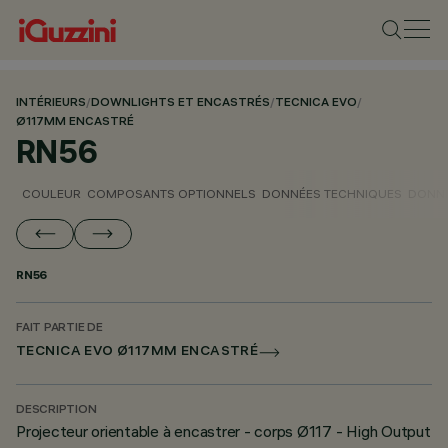
INTÉRIEURS
/
DOWNLIGHTS ET ENCASTRÉS
/
TECNICA EVO
/
Ø117MM ENCASTRÉ
RN56
COULEUR
COMPOSANTS OPTIONNELS
DONNÉES TECHNIQUES
DONNÉ
RN56
FAIT PARTIE DE
TECNICA EVO Ø117MM ENCASTRÉ
DESCRIPTION
Projecteur orientable à encastrer - corps Ø117 - High Output