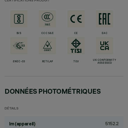
CERTIFICATIONS PRODUIT
BIS
CCC S&E
CE
EAC
UK CONFORMITY
ENEC-03
RETILAP
TISI
ASSESSED
DONNÉES PHOTOMÉTRIQUES
DÉTAILS
5152.2
lm (appareil)