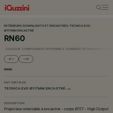
INTÉRIEURS
/
DOWNLIGHTS ET ENCASTRÉS
/
TECNICA EVO
/
Ø117MM ENCASTRÉ
RN60
COULEUR
COMPOSANTS OPTIONNELS
DONNÉES TECHNIQUES
DONNÉ
RN60
FAIT PARTIE DE
TECNICA EVO Ø117MM ENCASTRÉ
DESCRIPTION
Projecteur orientable à encastrer - corps Ø117 - High Output