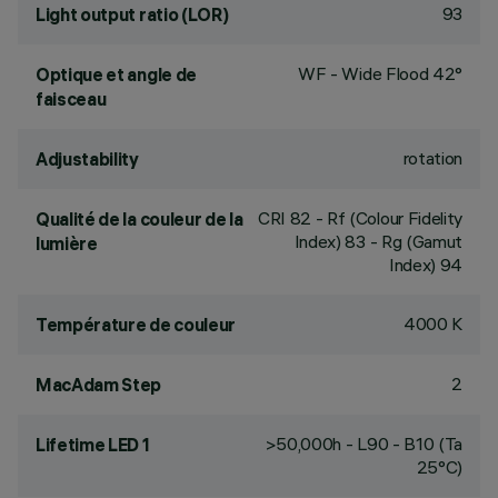
93
Light output ratio (LOR)
WF - Wide Flood 42°
Optique et angle de
faisceau
rotation
Adjustability
CRI
82
- Rf (Colour Fidelity
Qualité de la couleur de la
Index) 83 - Rg (Gamut
lumière
Index) 94
4000 K
Température de couleur
2
MacAdam Step
>50,000h - L90 - B10 (Ta
Lifetime LED 1
25°C)