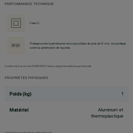
PERFORMANCE TECHNIQUE
Class II
Protégé contre la pénétration de corps solides de plus de 12 mm, non protégé
contre la pénétration de liquides.
Conforme à la norme EN60598-1 et aux réglementations pertinentes.
PROPRIÉTÉS PHYSIQUES
1
Poids (kg)
Aluminium et
Matériel
thermoplastique