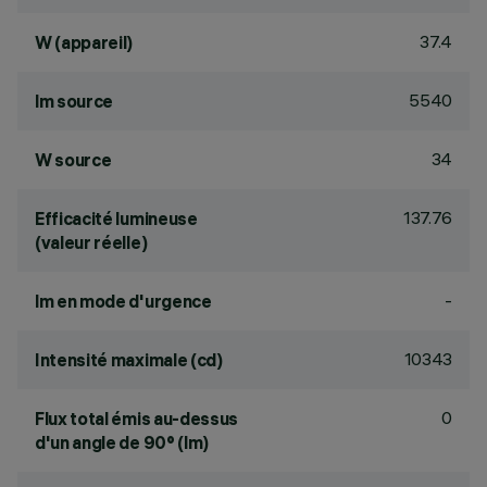
37.4
W (appareil)
5540
lm source
34
W source
137.76
Efficacité lumineuse
(valeur réelle)
-
lm en mode d'urgence
10343
Intensité maximale (cd)
0
Flux total émis au-dessus
d'un angle de 90° (lm)