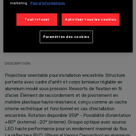
marketing.
Plus d’informations
Tout refuser
Autoriser tous les cookies
Paramètres des cookies
DONNÉES TECHNIQUES
DERNIÈRE MISE À JOUR: 06/08/2026
DESCRIPTION
Projecteur orientable pour installation encastrée. Structure
portante avec cadre d'arrêt et corps lumineux réglable en
aluminium moulé sous pression. Ressorts de fixation en fil
d'acier. Élément de raccordement et de pivotement en
matière plastique haute résistance, conçu comme un cache
interne esthétique et fonctionnel en cas d'installation
encastrée. Rotation disponible 359° - Possibilité d’orientation
+60° (externe) -20° (interne). Groupe optique avec source
LED haute performance pour un rendement maximal du flux.
Le réflecteur P.V.D. (Physical Vapour Deposition) en aluminium