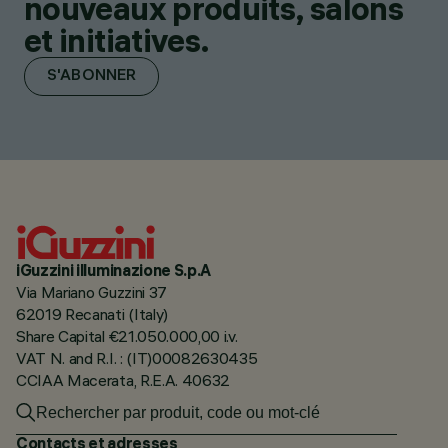
nouveaux produits, salons
et initiatives.
S'ABONNER
iGuzzini illuminazione S.p.A
Via Mariano Guzzini 37
62019 Recanati (Italy)
Share Capital €21.050.000,00 i.v.
VAT N. and R.I. : (IT)00082630435
CCIAA Macerata, R.E.A. 40632
Contacts et adresses