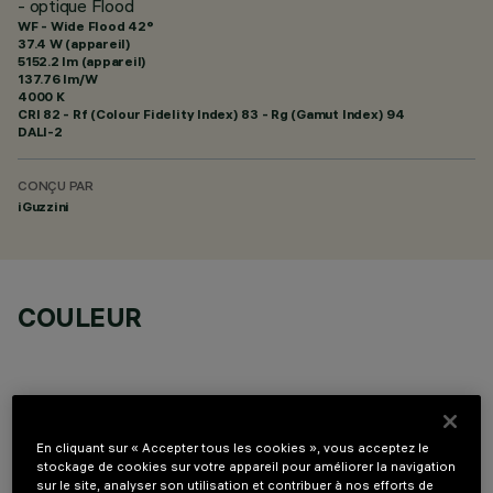
- optique Flood
WF - Wide Flood 42°
37.4 W (appareil)
5152.2 lm (appareil)
137.76 lm/W
4000 K
CRI
82
- Rf (Colour Fidelity Index) 83 - Rg (Gamut Index) 94
DALI-2
CONÇU PAR
iGuzzini
COULEUR
En cliquant sur « Accepter tous les cookies », vous acceptez le
stockage de cookies sur votre appareil pour améliorer la navigation
COMPOSANTS OPTIONNELS
sur le site, analyser son utilisation et contribuer à nos efforts de