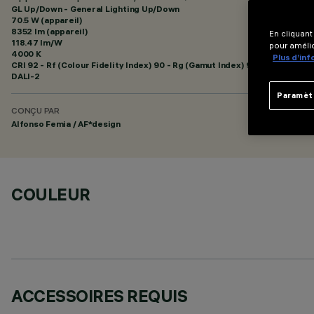
GL Up/Down - General Lighting Up/Down
70.5 W (appareil)
8352 lm (appareil)
En cliquant
118.47 lm/W
pour amélio
4000 K
Plus d’in
CRI
92
- Rf (Colour Fidelity Index) 90 - Rg (Gamut Index) 98
DALI-2
Paramèt
CONÇU PAR
Alfonso Femia / AF*design
COULEUR
ACCESSOIRES REQUIS