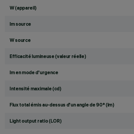
W (appareil)
lm source
W source
Efficacité lumineuse (valeur réelle)
lm en mode d'urgence
Intensité maximale (cd)
Flux total émis au-dessus d'un angle de 90° (lm)
Light output ratio (LOR)