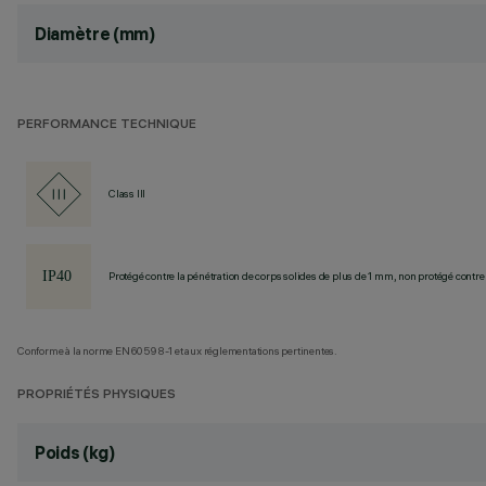
Diamètre (mm)
PERFORMANCE TECHNIQUE
Class III
Protégé contre la pénétration de corps solides de plus de 1 mm, non protégé contre 
Conforme à la norme EN60598-1 et aux réglementations pertinentes.
PROPRIÉTÉS PHYSIQUES
Poids (kg)