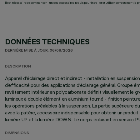
Il est nécessaire de commander l'un des accessoires requis pour installer et utiliser correctement le pr
DONNÉES TECHNIQUES
DERNIÈRE MISE À JOUR: 06/08/2026
DESCRIPTION
Appareil d’éclairage direct et indirect - installation en suspen
d’efficacité pour des applications d’éclairage général. Groupe
revêtement intérieur en polycarbonate définit visuellement le g
lumineux à double élément en aluminium tourné - finition peint
les opérations préalables à la suspension. La partie supérieure d
avec la patère, accessoire indispensable pour obtenir un produi
lumière UP et la lumière DOWN. Le corps éclairant en version PUR
DIMENSIONS