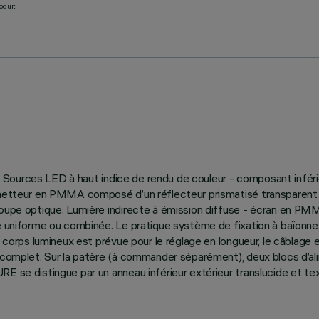
oduit:
sion Sources LED à haut indice de rendu de couleur - composant inf
 émetteur en PMMA composé d’un réflecteur prismatisé transparent c
roupe optique. Lumière indirecte à émission diffuse - écran en PMM
ure uniforme ou combinée. Le pratique système de fixation à baïonn
u corps lumineux est prévue pour le réglage en longueur, le câblage
t complet. Sur la patère (à commander séparément), deux blocs d’a
E se distingue par un anneau inférieur extérieur translucide et tex