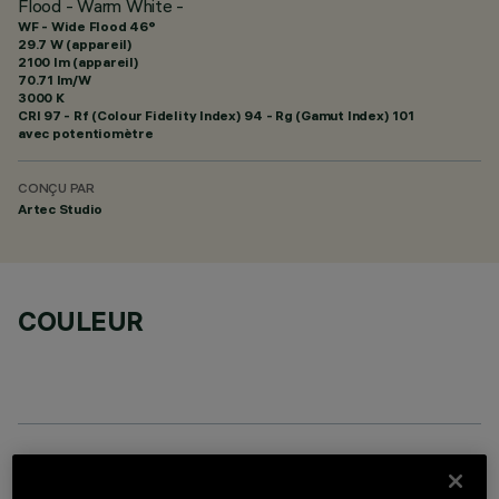
Flood - Warm White -
WF - Wide Flood 46°
29.7 W (appareil)
2100 lm (appareil)
70.71 lm/W
3000 K
CRI
97
- Rf (Colour Fidelity Index) 94 - Rg (Gamut Index) 101
avec potentiomètre
CONÇU PAR
Artec Studio
COULEUR
COMPOSANTS OPTIONNELS