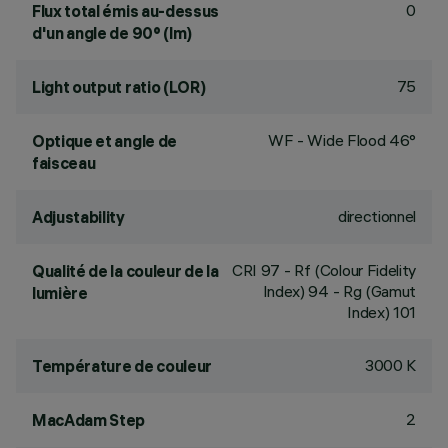
0
Flux total émis au-dessus
d'un angle de 90° (lm)
75
Light output ratio (LOR)
WF - Wide Flood 46°
Optique et angle de
faisceau
directionnel
Adjustability
CRI
97
- Rf (Colour Fidelity
Qualité de la couleur de la
Index) 94 - Rg (Gamut
lumière
Index) 101
3000 K
Température de couleur
2
MacAdam Step