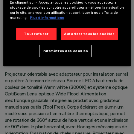
En cliquant sur « Accepter tous les cookies », vous acceptez le
stockage de cookies sur votre appareil pour améliorer la navigation
sur le site, analyser son utilisation et contribuer à nos efforts de
marketing.
Plus d’informations
Tout refuser
Autoriser tous les cookies
DONNÉES TECHNIQUES
DERNIÈRE MISE À JOUR: 05/08/2026
Paramètres des cookies
DESCRIPTION
Projecteur orientable avec adaptateur pour installation sur rail
ou patère à tension de réseau. Source LED à haut rendu de
couleur de tonalité Warm white (3000K) et système optique
OptiBeam Lens, optique Wide Flood. Alimentation
électronique gradable intégrée au produit avec gradateur
manuel sans outils (Tool Free). Corps éclairant en aluminium
moulé sous pression et en matière thermoplastique, permet
une rotation de 360° autour de l’axe vertical et une inclinaison
de 90° dans le plan horizontal, avec blocages mécaniques de
l’orientation. Dissipation de chaleur passive. Projecteur avec