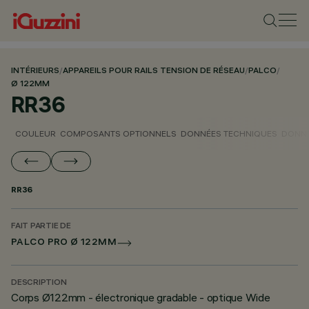
INTÉRIEURS
/
APPAREILS POUR RAILS TENSION DE RÉSEAU
/
PALCO
/
Ø 122MM
RR36
COULEUR
COMPOSANTS OPTIONNELS
DONNÉES TECHNIQUES
DONNÉ
RR36
FAIT PARTIE DE
PALCO PRO Ø 122MM
DESCRIPTION
Corps Ø122mm - électronique gradable - optique Wide