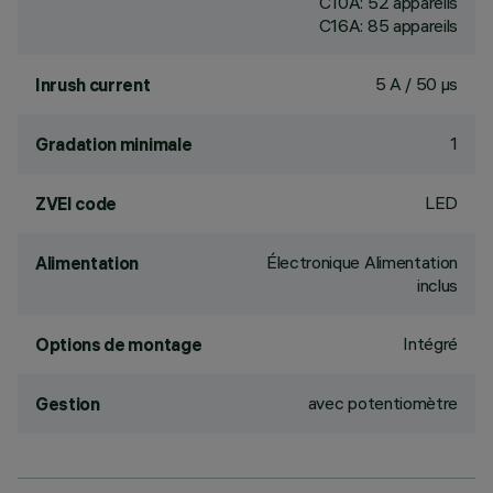
C10A: 52 appareils
C16A: 85 appareils
5 A / 50 µs
Inrush current
1
Gradation minimale
LED
ZVEI code
Électronique Alimentation
Alimentation
inclus
Intégré
Options de montage
avec potentiomètre
Gestion