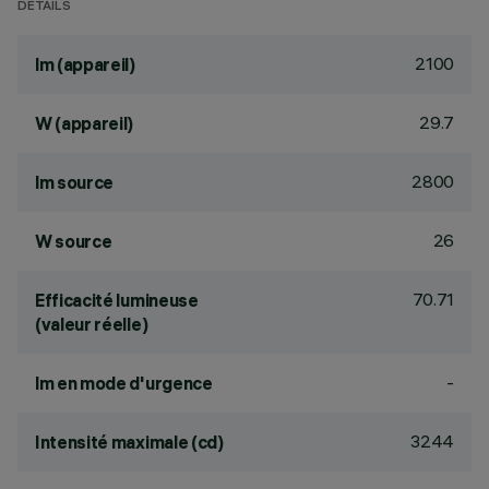
DÉTAILS
2100
lm (appareil)
29.7
W (appareil)
2800
lm source
26
W source
70.71
Efficacité lumineuse
(valeur réelle)
-
lm en mode d'urgence
3244
Intensité maximale (cd)