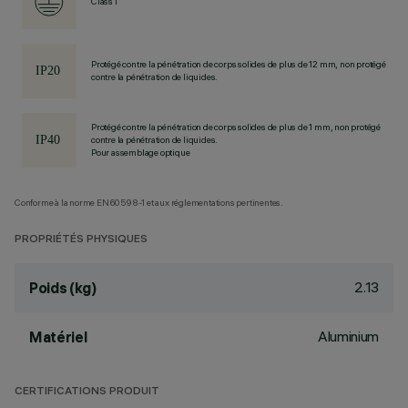
Class I
Protégé contre la pénétration de corps solides de plus de 12 mm, non protégé
contre la pénétration de liquides.
Protégé contre la pénétration de corps solides de plus de 1 mm, non protégé
contre la pénétration de liquides.
Pour assemblage optique
Conforme à la norme EN60598-1 et aux réglementations pertinentes.
PROPRIÉTÉS PHYSIQUES
2.13
Poids (kg)
Aluminium
Matériel
CERTIFICATIONS PRODUIT