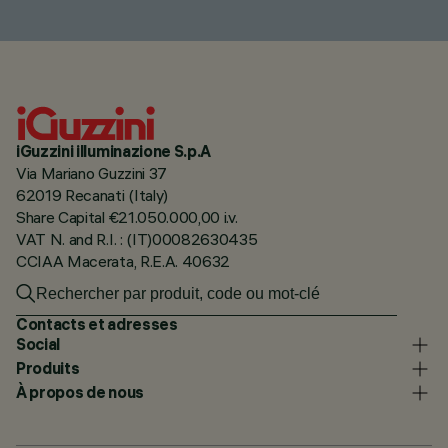
iGuzzini illuminazione S.p.A
Via Mariano Guzzini 37
62019 Recanati (Italy)
Share Capital €21.050.000,00 i.v.
VAT N. and R.I. : (IT)00082630435
CCIAA Macerata, R.E.A. 40632
Contacts et adresses
Social
Produits
À propos de nous