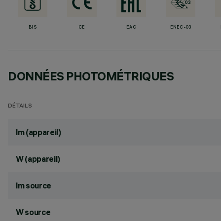
BIS
CE
EAC
ENEC-03
DONNÉES PHOTOMÉTRIQUES
DÉTAILS
lm (appareil)
W (appareil)
lm source
W source