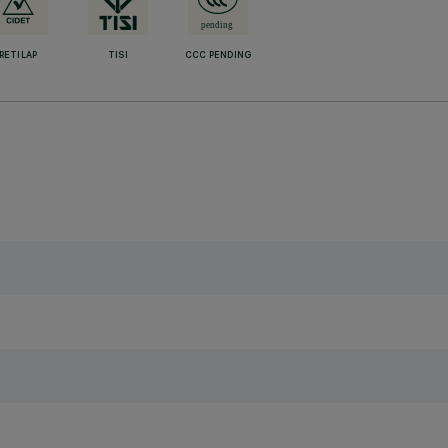
RETILAP
TISI
CCC PENDING