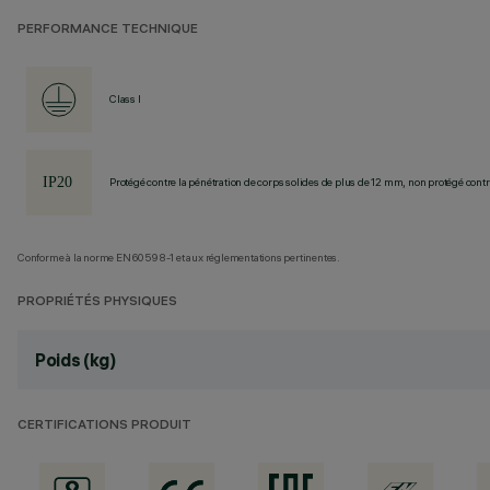
PERFORMANCE TECHNIQUE
Class I
Protégé contre la pénétration de corps solides de plus de 12 mm, non protégé contre
Conforme à la norme EN60598-1 et aux réglementations pertinentes.
PROPRIÉTÉS PHYSIQUES
Poids (kg)
CERTIFICATIONS PRODUIT