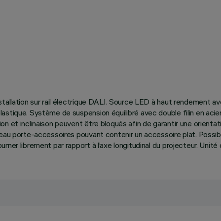
stallation sur rail électrique DALI. Source LED à haut rendement a
lastique. Système de suspension équilibré avec double filin en ac
n et inclinaison peuvent être bloqués afin de garantir une orientati
neau porte-accessoires pouvant contenir un accessoire plat. Possib
ner librement par rapport à l’axe longitudinal du projecteur. Unité