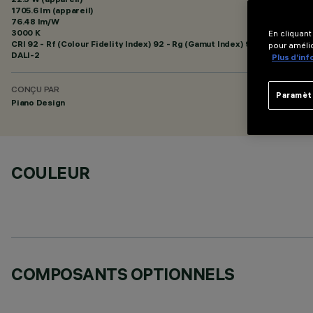
1705.6 lm (appareil)
76.48 lm/W
3000 K
En cliquant
CRI
92
- Rf (Colour Fidelity Index) 92 - Rg (Gamut Index) 99
pour amélio
DALI-2
Plus d’in
CONÇU PAR
Paramèt
Piano Design
COULEUR
COMPOSANTS OPTIONNELS