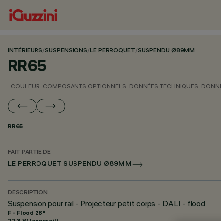
INTÉRIEURS
/
SUSPENSIONS
/
LE PERROQUET
/
SUSPENDU Ø89MM
RR65
COULEUR
COMPOSANTS OPTIONNELS
DONNÉES TECHNIQUES
DONNÉ
RR65
FAIT PARTIE DE
LE PERROQUET SUSPENDU Ø89MM
DESCRIPTION
Suspension pour rail - Projecteur petit corps - DALI - flood
F - Flood 28°
22.3 W (appareil)