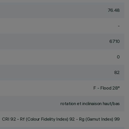
76.48
-
6710
0
82
F - Flood 28°
rotation et inclinaison haut/bas
CRI
92
- Rf (Colour Fidelity Index) 92 - Rg (Gamut Index) 99