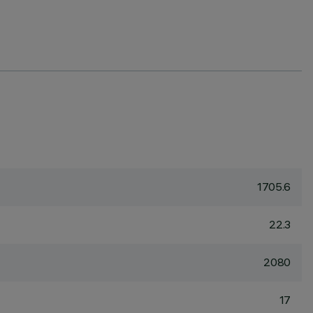
1705.6
22.3
2080
17