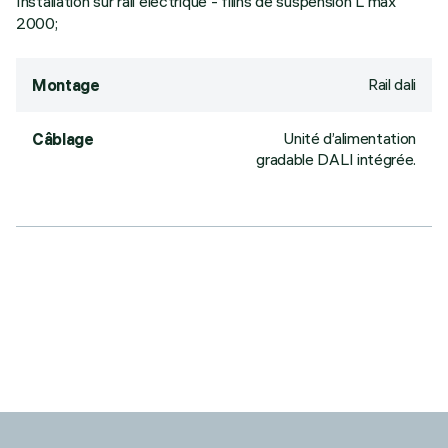
Installation sur rail électrique - filins de suspension L max
2000;
Rail dali
Montage
Unité d’alimentation
Câblage
gradable DALI intégrée.