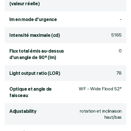
(valeur réelle)
-
lm en mode d'urgence
5165
Intensité maximale (cd)
0
Flux total émis au-dessus
d'un angle de 90° (lm)
78
Light output ratio (LOR)
WF - Wide Flood 52°
Optique et angle de
faisceau
rotation et inclinaison
Adjustability
haut/bas