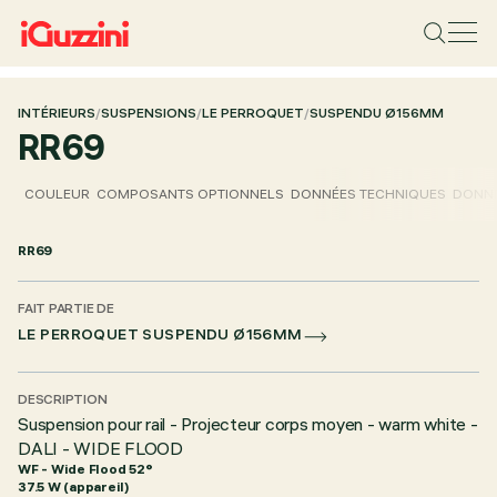
INTÉRIEURS
/
SUSPENSIONS
/
LE PERROQUET
/
SUSPENDU Ø156MM
RR69
COULEUR
COMPOSANTS OPTIONNELS
DONNÉES TECHNIQUES
DONNÉ
RR69
FAIT PARTIE DE
LE PERROQUET SUSPENDU Ø156MM
DESCRIPTION
Suspension pour rail - Projecteur corps moyen - warm white -
DALI - WIDE FLOOD
WF - Wide Flood 52°
37.5 W (appareil)