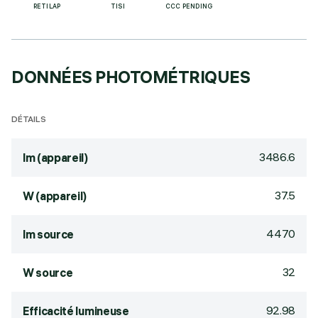
RETILAP
TISI
CCC PENDING
DONNÉES PHOTOMÉTRIQUES
DÉTAILS
3486.6
lm (appareil)
37.5
W (appareil)
4470
lm source
32
W source
92.98
Efficacité lumineuse