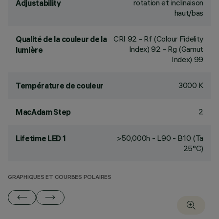
rotation et inclinaison
Adjustability
haut/bas
CRI
92
- Rf (Colour Fidelity
Qualité de la couleur de la
Index) 92 - Rg (Gamut
lumière
Index) 99
3000 K
Température de couleur
2
MacAdam Step
>50,000h - L90 - B10 (Ta
Lifetime LED 1
25°C)
GRAPHIQUES ET COURBES POLAIRES