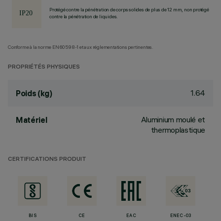
Protégé contre la pénétration de corps solides de plus de 12 mm, non protégé
contre la pénétration de liquides.
Conforme à la norme EN60598-1 et aux réglementations pertinentes.
PROPRIÉTÉS PHYSIQUES
1.64
Poids (kg)
Aluminium moulé et
Matériel
thermoplastique
CERTIFICATIONS PRODUIT
BIS
CE
EAC
ENEC-03