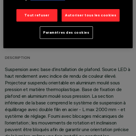
Tout refuser
Autoriser tous les cookies
DONNÉES TECHNIQUES
Paramètres des cookies
DERNIÈRE MISE À JOUR: 06/08/2026
DESCRIPTION
Suspension avec base d’installation de plafond. Source LED à
haut rendement avec indice de rendu de couleur élevé.
Projecteur suspendu orientable en aluminium moulé sous
pression et matière thermoplastique. Base de fixation de
plafond en aluminium moulé sous pression. La section
inférieure de la base comprend le système de suspension à
équilibrage avec double filin en acier - L max 2000 mm - et
système de réglage. Fourni avec blocages mécaniques de
l’orientation ; les mouvements de rotation et inclinaison
peuvent être bloqués afin de garantir une orientation précise