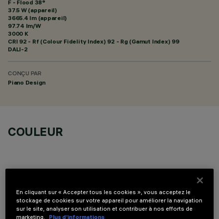
F - Flood 38°
37.5 W (appareil)
3665.4 lm (appareil)
97.74 lm/W
3000 K
CRI
92
- Rf (Colour Fidelity Index) 92 - Rg (Gamut Index) 99
DALI-2
CONÇU PAR
Piano Design
COULEUR
En cliquant sur « Accepter tous les cookies », vous acceptez le
COMPOSANTS OPTIONNELS
stockage de cookies sur votre appareil pour améliorer la navigation
sur le site, analyser son utilisation et contribuer à nos efforts de
marketing.
Plus d’informations