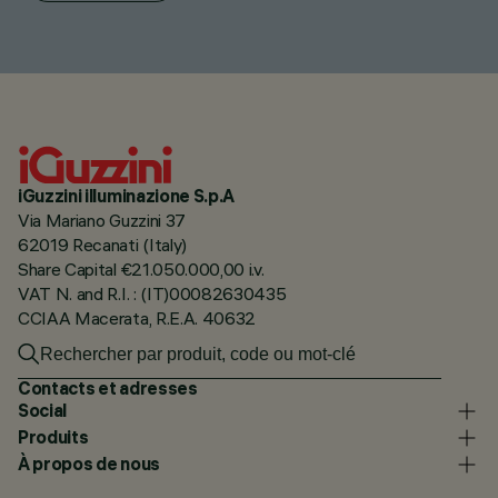
iGuzzini illuminazione S.p.A
Via Mariano Guzzini 37
62019 Recanati (Italy)
Share Capital €21.050.000,00 i.v.
VAT N. and R.I. : (IT)00082630435
CCIAA Macerata, R.E.A. 40632
Contacts et adresses
Social
Produits
À propos de nous