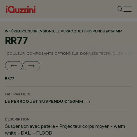
INTÉRIEURS
/
SUSPENSIONS
/
LE PERROQUET
/
SUSPENDU Ø156MM
RR77
COULEUR
COMPOSANTS OPTIONNELS
DONNÉES TECHNIQUES
DONNÉ
RR77
FAIT PARTIE DE
LE PERROQUET SUSPENDU Ø156MM
DESCRIPTION
Suspension avec patère - Projecteur corps moyen - warm
white - DALI - FLOOD