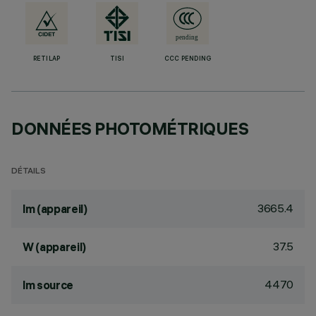
RETILAP
TISI
CCC PENDING
DONNÉES PHOTOMÉTRIQUES
DÉTAILS
3665.4
lm (appareil)
37.5
W (appareil)
4470
lm source