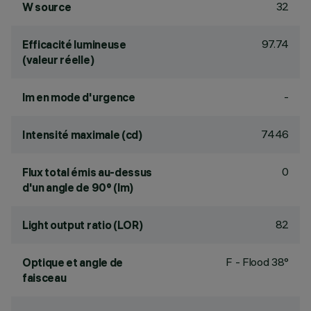
32
W source
97.74
Efficacité lumineuse
(valeur réelle)
-
lm en mode d'urgence
7446
Intensité maximale (cd)
0
Flux total émis au-dessus
d'un angle de 90° (lm)
82
Light output ratio (LOR)
F - Flood 38°
Optique et angle de
faisceau