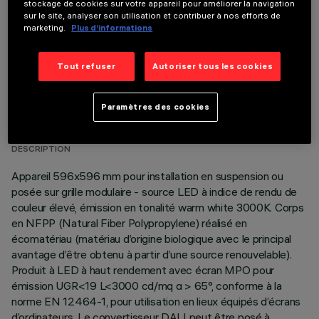
stockage de cookies sur votre appareil pour améliorer la navigation
sur le site, analyser son utilisation et contribuer à nos efforts de
marketing.
Plus d’informations
Tout refuser
Autoriser tous les cookies
DONNÉES TECHNIQUES
Paramètres des cookies
DERNIÈRE MISE À JOUR: 06/08/2026
DESCRIPTION
Appareil 596x596 mm pour installation en suspension ou
posée sur grille modulaire - source LED à indice de rendu de
couleur élevé, émission en tonalité warm white 3000K. Corps
en NFPP (Natural Fiber Polypropylene) réalisé en
écomatériau (matériau d’origine biologique avec le principal
avantage d’être obtenu à partir d’une source renouvelable).
Produit à LED à haut rendement avec écran MPO pour
émission UGR<19 L<3000 cd/mq α > 65°, conforme à la
norme EN 12464-1, pour utilisation en lieux équipés d’écrans
d’ordinateurs. Le convertisseur DALI peut être posé à