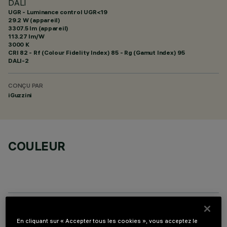
DALI
UGR - Luminance control UGR<19
29.2 W (appareil)
3307.5 lm (appareil)
113.27 lm/W
3000 K
CRI
82
- Rf (Colour Fidelity Index) 85 - Rg (Gamut Index) 95
DALI-2
CONÇU PAR
iGuzzini
COULEUR
COMPOSANTS OPTIONNELS
En cliquant sur « Accepter tous les cookies », vous acceptez le