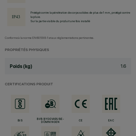
Protégé contre la pénétration de corps solides de plus de 1 mm, protégé contre
la pluie.
Sur la partie visible du produit une fois installé
Conforme à la norme EN60598-1 et aux réglementations pertinentes.
PROPRIÉTÉS PHYSIQUES
1.6
Poids (kg)
CERTIFICATIONS PRODUIT
BVB BYGGVARUBE-
BIS
CE
EAC
DÖMNINGEN