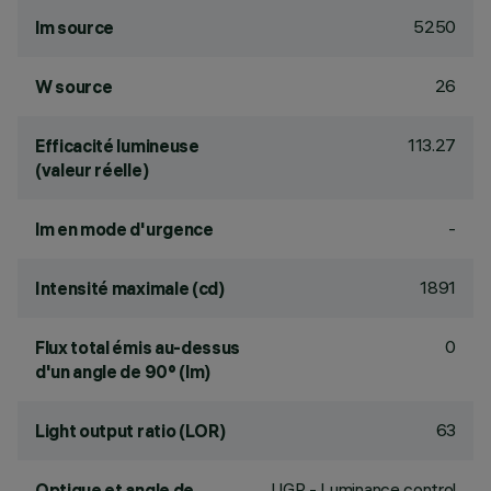
5250
lm source
26
W source
113.27
Efficacité lumineuse
(valeur réelle)
-
lm en mode d'urgence
1891
Intensité maximale (cd)
0
Flux total émis au-dessus
d'un angle de 90° (lm)
63
Light output ratio (LOR)
UGR - Luminance control
Optique et angle de