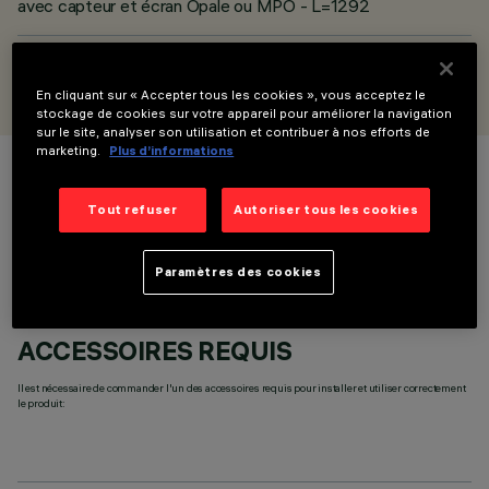
avec capteur et écran Opale ou MPO - L=1292
CONÇU PAR
iGuzzini
En cliquant sur « Accepter tous les cookies », vous acceptez le
stockage de cookies sur votre appareil pour améliorer la navigation
sur le site, analyser son utilisation et contribuer à nos efforts de
marketing.
Plus d’informations
COULEUR
Tout refuser
Autoriser tous les cookies
Paramètres des cookies
ACCESSOIRES REQUIS
Il est nécessaire de commander l'un des accessoires requis pour installer et utiliser correctement
le produit: