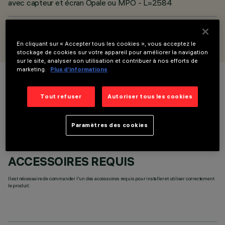
avec capteur et écran Opale ou MPO - L=2584
CONÇU PAR
iGuzzini
En cliquant sur « Accepter tous les cookies », vous acceptez le
stockage de cookies sur votre appareil pour améliorer la navigation
sur le site, analyser son utilisation et contribuer à nos efforts de
marketing.
Plus d’informations
COULEUR
Tout refuser
Autoriser tous les cookies
Paramètres des cookies
ACCESSOIRES REQUIS
Il est nécessaire de commander l'un des accessoires requis pour installer et utiliser correctement
le produit: