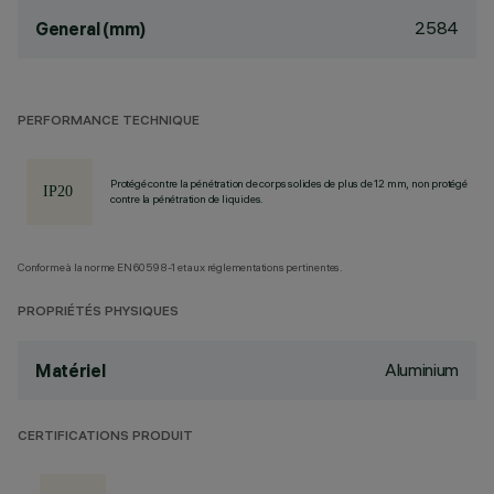
2584
General (mm)
PERFORMANCE TECHNIQUE
Protégé contre la pénétration de corps solides de plus de 12 mm, non protégé
contre la pénétration de liquides.
Conforme à la norme EN60598-1 et aux réglementations pertinentes.
PROPRIÉTÉS PHYSIQUES
Aluminium
Matériel
CERTIFICATIONS PRODUIT