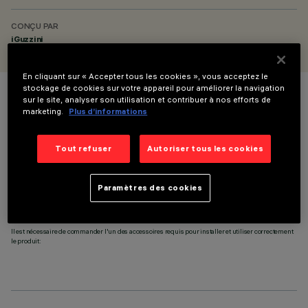
CONÇU PAR
iGuzzini
En cliquant sur « Accepter tous les cookies », vous acceptez le
stockage de cookies sur votre appareil pour améliorer la navigation
sur le site, analyser son utilisation et contribuer à nos efforts de
COULEUR
marketing.
Plus d’informations
Tout refuser
Autoriser tous les cookies
Paramètres des cookies
ACCESSOIRES REQUIS
Il est nécessaire de commander l'un des accessoires requis pour installer et utiliser correctement
le produit: