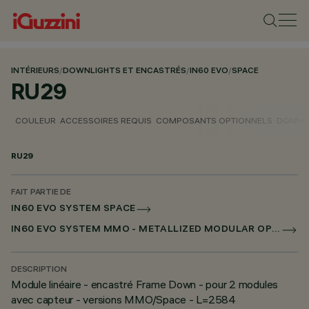
INTÉRIEURS
/
DOWNLIGHTS ET ENCASTRÉS
/
IN60 EVO
/
SPACE
RU29
COULEUR
ACCESSOIRES REQUIS
COMPOSANTS OPTIONNELS
DONNÉE
RU29
FAIT PARTIE DE
IN60 EVO SYSTEM SPACE
IN60 EVO SYSTEM MMO - METALLIZED MODULAR OPTIC
DESCRIPTION
Module linéaire - encastré Frame Down - pour 2 modules
avec capteur - versions MMO/Space - L=2584