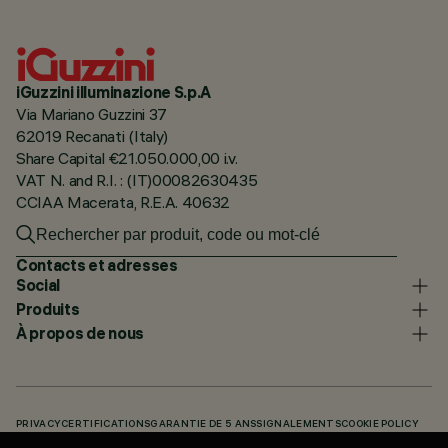
iGuzzini illuminazione S.p.A
Via Mariano Guzzini 37
62019 Recanati (Italy)
Share Capital €21.050.000,00 i.v.
VAT N. and R.I. : (IT)00082630435
CCIAA Macerata, R.E.A. 40632
Contacts et adresses
Social
Produits
À propos de nous
PRIVACY
CERTIFICATIONS
GARANTIE DE 5 ANS
SIGNALEMENTS
COOKIE POLICY
ACCESSIBILITY STATEMENT
NOS CODES
KNOWLEDGE BASE (LOGIN REQUIRED)