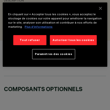
DESCRIPTION
Module linéaire Minimal - Surface ou suspension - pour
versions MMO/Space/Wall Washer - L=1192
En cliquant sur « Accepter tous les cookies », vous acceptez le
stockage de cookies sur votre appareil pour améliorer la navigation
sur le site, analyser son utilisation et contribuer à nos efforts de
CONÇU PAR
marketing.
Plus d’informations
iGuzzini
Tout refuser
Autoriser tous les cookies
COULEUR
Paramètres des cookies
COMPOSANTS OPTIONNELS