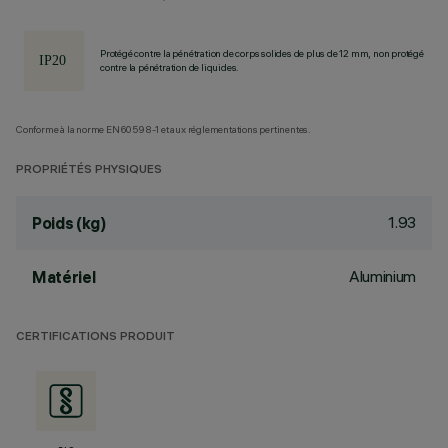
Protégé contre la pénétration de corps solides de plus de 12 mm, non protégé
contre la pénétration de liquides.
Conforme à la norme EN60598-1 et aux réglementations pertinentes.
PROPRIÉTÉS PHYSIQUES
1.93
Poids (kg)
Aluminium
Matériel
CERTIFICATIONS PRODUIT