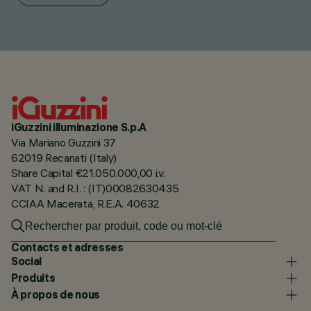
iGuzzini illuminazione S.p.A
Via Mariano Guzzini 37
62019 Recanati (Italy)
Share Capital €21.050.000,00 i.v.
VAT N. and R.I. : (IT)00082630435
CCIAA Macerata, R.E.A. 40632
Contacts et adresses
Social
Produits
À propos de nous