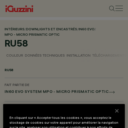
INTÉRIEURS
/
DOWNLIGHTS ET ENCASTRÉS
/
IN60 EVO
/
MPO - MICRO PRISMATIC OPTIC
RU58
COULEUR
DONNÉES TECHNIQUES
INSTALLATION
TÉLÉCHARGEMENTS
RU58
FAIT PARTIE DE
IN60 EVO SYSTEM MPO - MICRO PRISMATIC OPTIC
DESCRIPTION
Écran simple Micro-prismatique L=1200 (UGR)
En cliquant sur « Accepter tous les cookies », vous acceptez le
stockage de cookies sur votre appareil pour améliorer la navigation
sur le site, analyser son utilisation et contribuer à nos efforts de