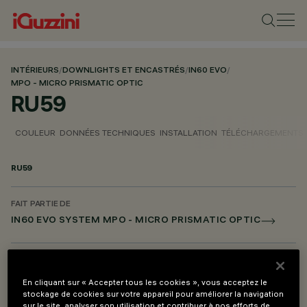
INTÉRIEURS
/
DOWNLIGHTS ET ENCASTRÉS
/
IN60 EVO
/
MPO - MICRO PRISMATIC OPTIC
RU59
COULEUR
DONNÉES TECHNIQUES
INSTALLATION
TÉLÉCHARGEMENTS
RU59
FAIT PARTIE DE
IN60 EVO SYSTEM MPO - MICRO PRISMATIC OPTIC
DESCRIPTION
Écran simple Micro-prismatique L=2400 (UGR)
En cliquant sur « Accepter tous les cookies », vous acceptez le
stockage de cookies sur votre appareil pour améliorer la navigation
sur le site, analyser son utilisation et contribuer à nos efforts de