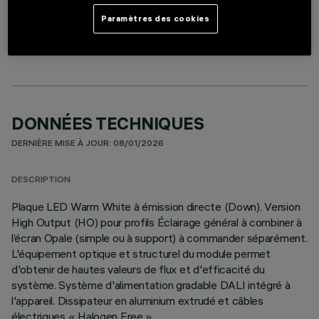
LIGHTING MODULE
Paramètres des cookies
DONNÉES TECHNIQUES
DERNIÈRE MISE À JOUR: 08/01/2026
DESCRIPTION
Plaque LED Warm White à émission directe (Down). Version
High Output (HO) pour profils Éclairage général à combiner à
l’écran Opale (simple ou à support) à commander séparément.
L'équipement optique et structurel du module permet
d'obtenir de hautes valeurs de flux et d'efficacité du
système. Système d'alimentation gradable DALI intégré à
l'appareil. Dissipateur en aluminium extrudé et câbles
électriques « Halogen Free ».