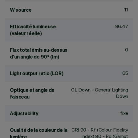
11
W source
96.47
Efficacité lumineuse
(valeur réelle)
0
Flux total émis au-dessus
d'un angle de 90° (lm)
65
Light output ratio (LOR)
GL Down - General Lighting
Optique et angle de
Down
faisceau
fixe
Adjustability
CRI
90
- Rf (Colour Fidelity
Qualité de la couleur de la
Index) 90 - Rg (Gamut
lumière