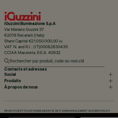
iGuzzini illuminazione S.p.A
Via Mariano Guzzini 37
62019 Recanati (Italy)
Share Capital €21.050.000,00 i.v.
VAT N. and R.I. : (IT)00082630435
CCIAA Macerata, R.E.A. 40632
Contacts et adresses
Social
Produits
À propos de nous
PRIVACY
CERTIFICATIONS
GARANTIE DE 5 ANS
SIGNALEMENTS
COOKIE POLICY
ACCESSIBILITY STATEMENT
NOS CODES
KNOWLEDGE BASE (LOGIN REQUIRED)