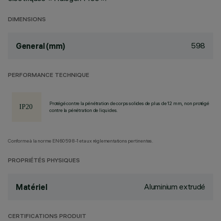
DIMENSIONS
598
General (mm)
PERFORMANCE TECHNIQUE
Protégé contre la pénétration de corps solides de plus de 12 mm, non protégé
contre la pénétration de liquides.
Conforme à la norme EN60598-1 et aux réglementations pertinentes.
PROPRIÉTÉS PHYSIQUES
Aluminium extrudé
Matériel
CERTIFICATIONS PRODUIT