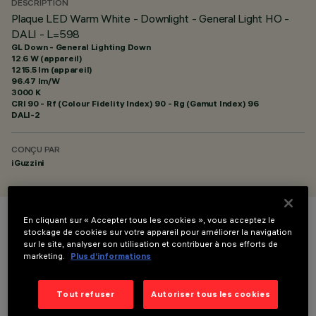
DESCRIPTION
Plaque LED Warm White - Downlight - General Light HO -
DALI - L=598
GL Down - General Lighting Down
12.6 W (appareil)
1215.5 lm (appareil)
96.47 lm/W
3000 K
CRI
90
- Rf (Colour Fidelity Index) 90 - Rg (Gamut Index) 96
DALI-2
CONÇU PAR
iGuzzini
En cliquant sur « Accepter tous les cookies », vous acceptez le
COULEUR
stockage de cookies sur votre appareil pour améliorer la navigation
sur le site, analyser son utilisation et contribuer à nos efforts de
marketing.
Plus d’informations
Tout refuser
Autoriser tous les cookies