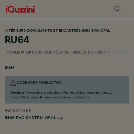
INTÉRIEURS
/
DOWNLIGHTS ET ENCASTRÉS
/
IN60 EVO
/
OPAL
RU64
COULEUR
OPTIONS
DONNÉES TECHNIQUES
DONNÉES PHOTOMÉTRIQ
RU64
CODE HORS PRODUCTION
Attention ! Code hors production. Veuillez utiliser la recherche pour
trouver l'alternative la mieux adaptée à vos besoins.
FAIT PARTIE DE
IN60 EVO SYSTEM OPAL