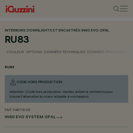
INTÉRIEURS
/
DOWNLIGHTS ET ENCASTRÉS
/
IN60 EVO
/
OPAL
RU83
COULEUR
OPTIONS
DONNÉES TECHNIQUES
DONNÉES PHOTOMÉTRIQ
RU83
CODE HORS PRODUCTION
Attention ! Code hors production. Veuillez utiliser la recherche pour
trouver l'alternative la mieux adaptée à vos besoins.
FAIT PARTIE DE
IN60 EVO SYSTEM OPAL