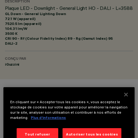
DESCRIPTION
Plaque LED - Downlight - General Light HO - DALI - L=3588
GL Down - General Lighting Down
72.1 W (appareil)
7520.5 lm (appareil)
104.31 lm/W
3500 K
CRI
90
- Rf (Colour Fidelity Index) 89 - Rg (Gamut Index) 95
DALI-2
CONÇU PAR
iGuzzini
COULEUR
En cliquant sur « Accepter tous les cookies », vous acceptez le
stockage de cookies sur votre appareil pour améliorer la navigation
sur le site, analyser son utilisation et contribuer à nos efforts de
marketing.
Plus d’informations
Tout refuser
Autoriser tous les cookies