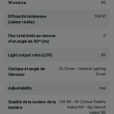
65
W source
104.31
Efficacité lumineuse
(valeur réelle)
0
Flux total émis au-dessus
d'un angle de 90° (lm)
65
Light output ratio (LOR)
GL Down - General Lighting
Optique et angle de
Down
faisceau
fixe
Adjustability
CRI
90
- Rf (Colour Fidelity
Qualité de la couleur de la
Index) 89 - Rg (Gamut
lumière
Index) 95