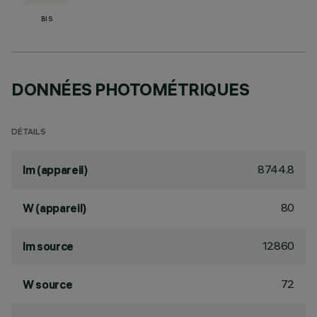
BIS
DONNÉES PHOTOMÉTRIQUES
DÉTAILS
8744.8
lm (appareil)
80
W (appareil)
12860
lm source
72
W source