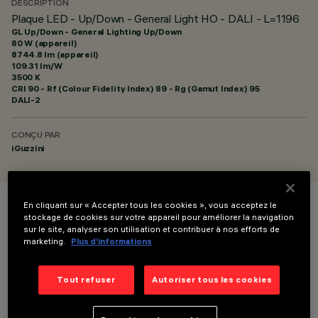
DESCRIPTION
Plaque LED - Up/Down - General Light HO - DALI - L=1196
GL Up/Down - General Lighting Up/Down
80 W (appareil)
8744.8 lm (appareil)
109.31 lm/W
3500 K
CRI
90
- Rf (Colour Fidelity Index) 89 - Rg (Gamut Index) 95
DALI-2
CONÇU PAR
iGuzzini
En cliquant sur « Accepter tous les cookies », vous acceptez le
COULEUR
stockage de cookies sur votre appareil pour améliorer la navigation
sur le site, analyser son utilisation et contribuer à nos efforts de
marketing.
Plus d’informations
Tout refuser
Autoriser tous les cookies