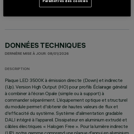
LIGHTING MODULE
Paramètres des cookies
DONNÉES TECHNIQUES
DERNIÈRE MISE À JOUR: 08/01/2026
DESCRIPTION
Plaque LED 3500K à émission directe (Down) et indirecte
(Up). Version High Output (HO) pour profils Éclairage général
à combiner à l’écran Opale (simple ou à support) à
commander séparément. L'équipement optique et structurel
du module permet d'obtenir de hautes valeurs de flux et
d'efficacité du système. Système d'alimentation gradable
DALI intégré à l'appareil. Dissipateur en aluminium extrudé et
câbles électriques « Halogen Free ». Pour la lumière indirecte
(UP), notre gamme comprend une plaque d’appui en aluminium