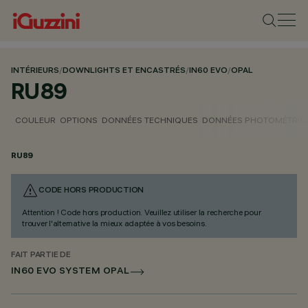
INTÉRIEURS
/
DOWNLIGHTS ET ENCASTRÉS
/
IN60 EVO
/
OPAL
RU89
COULEUR
OPTIONS
DONNÉES TECHNIQUES
DONNÉES PHOTOMÉTRIQ
RU89
CODE HORS PRODUCTION
Attention ! Code hors production. Veuillez utiliser la recherche pour
trouver l'alternative la mieux adaptée à vos besoins.
FAIT PARTIE DE
IN60 EVO SYSTEM OPAL