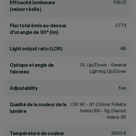
109.31
Efficacité lumineuse
(valeur réelle)
3773
Flux total émis au-dessus
d'un angle de 90° (lm)
68
Light output ratio (LOR)
GL Up/Down - General
Optique et angle de
Lighting Up/Down
faisceau
fixe
Adjustability
CRI
90
- Rf (Colour Fidelity
Qualité de la couleur de la
Index) 89 - Rg (Gamut
lumière
Index) 95
3500 K
Température de couleur