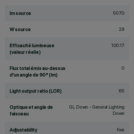
5070
lm source
29
W source
100.17
Efficacité lumineuse
(valeur réelle)
0
Flux total émis au-dessus
d'un angle de 90° (lm)
65
Light output ratio (LOR)
GL Down - General Lighting
Optique et angle de
Down
faisceau
fixe
Adjustability