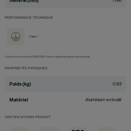
1196
General (mm)
PERFORMANCE TECHNIQUE
Class I
Conforme à la norme EN60598-1 et aux réglementations pertinentes.
PROPRIÉTÉS PHYSIQUES
0.83
Poids (kg)
Aluminium extrudé
Matériel
CERTIFICATIONS PRODUIT