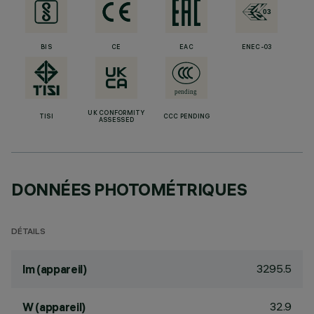
BIS
CE
EAC
ENEC-03
UK CONFORMITY
TISI
CCC PENDING
ASSESSED
DONNÉES PHOTOMÉTRIQUES
DÉTAILS
3295.5
lm (appareil)
32.9
W (appareil)