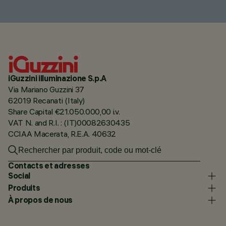
iGuzzini illuminazione S.p.A
Via Mariano Guzzini 37
62019 Recanati (Italy)
Share Capital €21.050.000,00 i.v.
VAT N. and R.I. : (IT)00082630435
CCIAA Macerata, R.E.A. 40632
Contacts et adresses
Social
Produits
À propos de nous