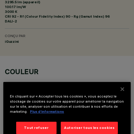
3295.5 lm (appareil)
100.17 lm/W
3000 K
CRI
92
- Rf (Colour Fidelity Index) 90 - Rg (Gamut Index) 96
DALI-2
CONÇU PAR
iGuzzini
COULEUR
En cliquant sur « Accepter tous les cookies », vous acceptez le
stockage de cookies sur votre appareil pour améliorer la navigation
sur le site, analyser son utilisation et contribuer à nos efforts de
marketing.
Plus d’informations
COMPOSANTS OPTIONNELS
Tout refuser
Autoriser tous les cookies