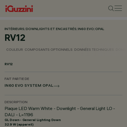
INTÉRIEURS
/
DOWNLIGHTS ET ENCASTRÉS
/
IN60 EVO
/
OPAL
RV12
COULEUR
COMPOSANTS OPTIONNELS
DONNÉES TECHNIQUES
DONNÉ
RV12
FAIT PARTIE DE
IN60 EVO SYSTEM OPAL
DESCRIPTION
Plaque LED Warm White - Downlight - General Light LO -
DALI - L=1196
GL Down - General Lighting Down
32.9 W (appareil)