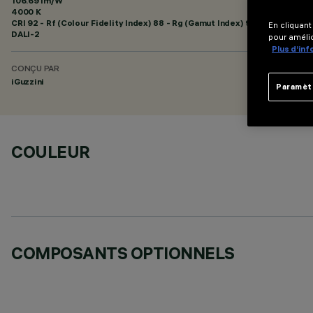
106.69 lm/W
4000 K
CRI
92
- Rf (Colour Fidelity Index) 88 - Rg (Gamut Index) 95
En cliquant
DALI-2
pour amélio
Plus d’in
CONÇU PAR
iGuzzini
Paramèt
COULEUR
COMPOSANTS OPTIONNELS