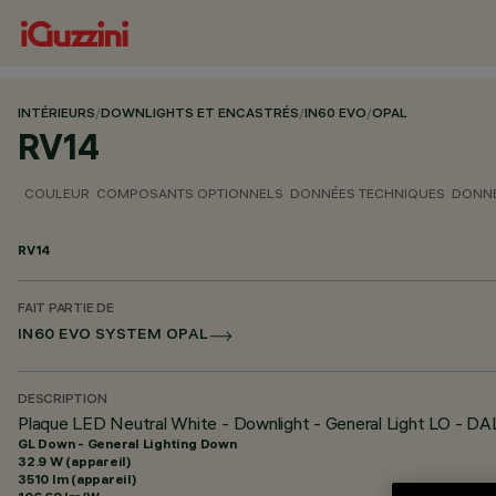
INTÉRIEURS
/
DOWNLIGHTS ET ENCASTRÉS
/
IN60 EVO
/
OPAL
RV14
COULEUR
COMPOSANTS OPTIONNELS
DONNÉES TECHNIQUES
DONNÉ
RV14
FAIT PARTIE DE
IN60 EVO SYSTEM OPAL
DESCRIPTION
Plaque LED Neutral White - Downlight - General Light LO - DA
GL Down - General Lighting Down
32.9 W (appareil)
3510 lm (appareil)