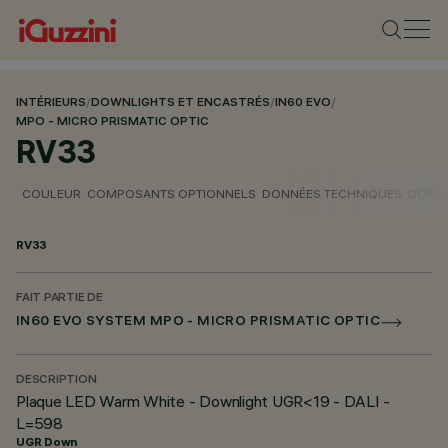
INTÉRIEURS
/
DOWNLIGHTS ET ENCASTRÉS
/
IN60 EVO
/
MPO - MICRO PRISMATIC OPTIC
RV33
COULEUR
COMPOSANTS OPTIONNELS
DONNÉES TECHNIQUES
DONNÉ
RV33
FAIT PARTIE DE
IN60 EVO SYSTEM MPO - MICRO PRISMATIC OPTIC
DESCRIPTION
Plaque LED Warm White - Downlight UGR<19 - DALI -
L=598
UGR Down