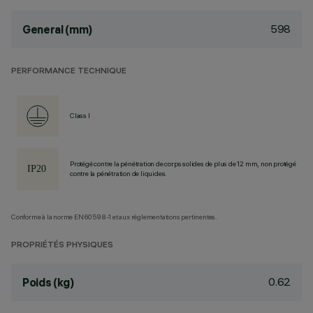
598
General (mm)
PERFORMANCE TECHNIQUE
Class I
Protégé contre la pénétration de corps solides de plus de 12 mm, non protégé
contre la pénétration de liquides.
Conforme à la norme EN60598-1 et aux réglementations pertinentes.
PROPRIÉTÉS PHYSIQUES
0.62
Poids (kg)