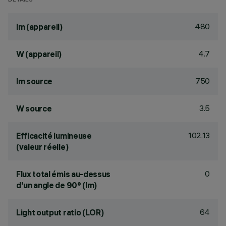
DÉTAILS
480
lm (appareil)
4.7
W (appareil)
750
lm source
3.5
W source
102.13
Efficacité lumineuse
(valeur réelle)
0
Flux total émis au-dessus
d'un angle de 90° (lm)
64
Light output ratio (LOR)