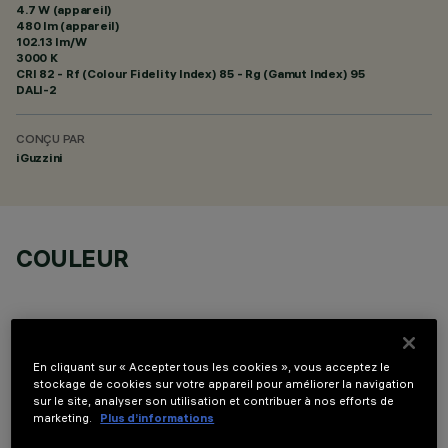
4.7 W (appareil)
480 lm (appareil)
102.13 lm/W
3000 K
CRI
82
- Rf (Colour Fidelity Index) 85 - Rg (Gamut Index) 95
DALI-2
CONÇU PAR
iGuzzini
COULEUR
En cliquant sur « Accepter tous les cookies », vous acceptez le
stockage de cookies sur votre appareil pour améliorer la navigation
COMPOSANTS OPTIONNELS
sur le site, analyser son utilisation et contribuer à nos efforts de
marketing.
Plus d’informations