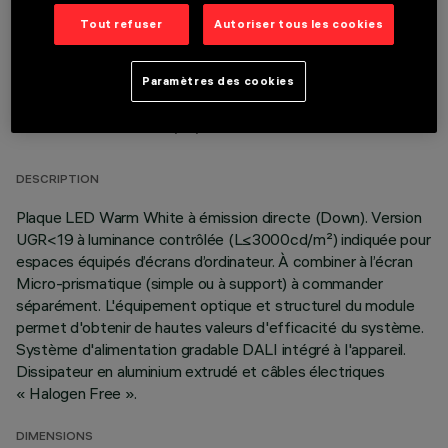
Tout refuser
Autoriser tous les cookies
Paramètres des cookies
DONNÉES TECHNIQUES
DERNIÈRE MISE À JOUR: 06/08/2026
DESCRIPTION
Plaque LED Warm White à émission directe (Down). Version
UGR<19 à luminance contrôlée (L≤3000cd/m²) indiquée pour
espaces équipés d’écrans d’ordinateur. À combiner à l’écran
Micro-prismatique (simple ou à support) à commander
séparément. L'équipement optique et structurel du module
permet d'obtenir de hautes valeurs d'efficacité du système.
Système d'alimentation gradable DALI intégré à l'appareil.
Dissipateur en aluminium extrudé et câbles électriques
« Halogen Free ».
DIMENSIONS