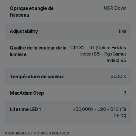
UGR Down
Optique et angle de
faisceau
fixe
Adjustability
CRI
82
- Rf (Colour Fidelity
Qualité de la couleur de la
Index) 85 - Rg (Gamut
lumière
Index) 95
3000 K
Température de couleur
3
MacAdam Step
>50,000h - L90 - B10 (Ta
Lifetime LED 1
25°C)
GRAPHIQUES ET COURBES POLAIRES