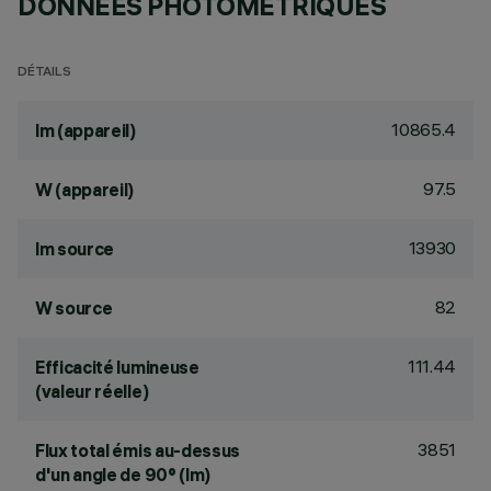
DONNÉES PHOTOMÉTRIQUES
DÉTAILS
10865.4
lm (appareil)
97.5
W (appareil)
13930
lm source
82
W source
111.44
Efficacité lumineuse
(valeur réelle)
3851
Flux total émis au-dessus
d'un angle de 90° (lm)