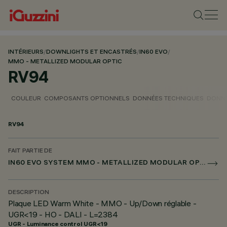
INTÉRIEURS
/
DOWNLIGHTS ET ENCASTRÉS
/
IN60 EVO
/
MMO - METALLIZED MODULAR OPTIC
RV94
COULEUR
COMPOSANTS OPTIONNELS
DONNÉES TECHNIQUES
DONNÉ
RV94
FAIT PARTIE DE
IN60 EVO SYSTEM MMO - METALLIZED MODULAR OPTIC
DESCRIPTION
Plaque LED Warm White - MMO - Up/Down réglable -
UGR<19 - HO - DALI - L=2384
UGR - Luminance control UGR<19