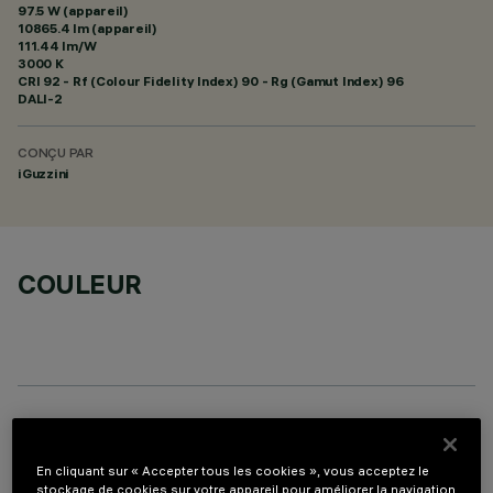
97.5 W (appareil)
10865.4 lm (appareil)
111.44 lm/W
3000 K
CRI
92
- Rf (Colour Fidelity Index) 90 - Rg (Gamut Index) 96
DALI-2
CONÇU PAR
iGuzzini
COULEUR
COMPOSANTS OPTIONNELS
En cliquant sur « Accepter tous les cookies », vous acceptez le
stockage de cookies sur votre appareil pour améliorer la navigation