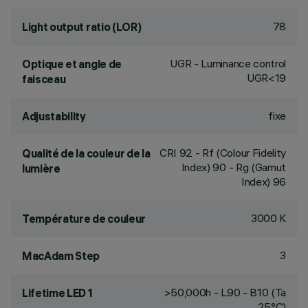
78
Light output ratio (LOR)
UGR - Luminance control
Optique et angle de
UGR<19
faisceau
fixe
Adjustability
CRI
92
- Rf (Colour Fidelity
Qualité de la couleur de la
Index) 90 - Rg (Gamut
lumière
Index) 96
3000 K
Température de couleur
3
MacAdam Step
>50,000h - L90 - B10 (Ta
Lifetime LED 1
25°C)