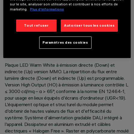
sur le site, analyser son utilisation et contribuer à nos efforts de
marketing.
Plus d’informations
Tout refuser
Autoriser tous les cookies
DONNÉES TECHNIQUES
DERNIÈRE MISE À JOUR: 06/08/2026
Paramètres des cookies
DESCRIPTION
Plaque LED Warm White à émission directe (Down) et
indirecte (Up) version MMO. La répartition du flux entre
lumière directe (Down) et indirecte (Up) est programmable.
Version High Output (HO) à émission à luminance contrôlée L
≤ 3000 cd/mq – α > 65°, conforme à la norme EN 12464-1,
pour usage en lieux équipés d'écrans d'ordinateur (UGR<19).
L'équipement optique et structurel du module permet
d'obtenir de hautes valeurs de flux et d'efficacité du
système. Système d'alimentation gradable DALI intégré à
l'appareil. Dissipateur en aluminium extrudé et câbles
électriques « Halogen Free ». Raster en polycarbonate moulé