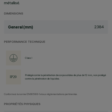
métallisé.
DIMENSIONS
2384
General (mm)
PERFORMANCE TECHNIQUE
Class I
Protégé contre la pénétration de corps solides de plus de 12 mm, non protégé
contre la pénétration de liquides.
Conforme à la norme EN60598-1 et aux réglementations pertinentes.
PROPRIÉTÉS PHYSIQUES