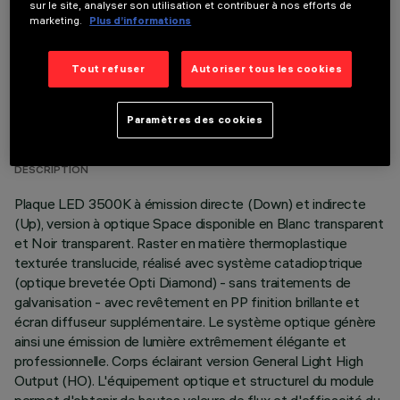
sur le site, analyser son utilisation et contribuer à nos efforts de
marketing.
Plus d’informations
Tout refuser
Autoriser tous les cookies
DONNÉES TECHNIQUES
Paramètres des cookies
DERNIÈRE MISE À JOUR: 02/08/2026
DESCRIPTION
Plaque LED 3500K à émission directe (Down) et indirecte
(Up), version à optique Space disponible en Blanc transparent
et Noir transparent. Raster en matière thermoplastique
texturée translucide, réalisé avec système catadioptrique
(optique brevetée Opti Diamond) - sans traitements de
galvanisation - avec revêtement en PP finition brillante et
écran diffuseur supplémentaire. Le système optique génère
ainsi une émission de lumière extrêmement élégante et
professionnelle. Corps éclairant version General Light High
Output (HO). L'équipement optique et structurel du module