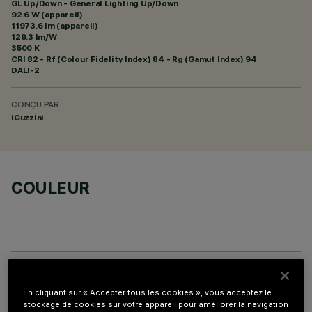
GL Up/Down - General Lighting Up/Down
92.6 W (appareil)
11973.6 lm (appareil)
129.3 lm/W
3500 K
CRI
82
- Rf (Colour Fidelity Index) 84 - Rg (Gamut Index) 94
DALI-2
CONÇU PAR
iGuzzini
COULEUR
COMPOSANTS OPTIONNELS
En cliquant sur « Accepter tous les cookies », vous acceptez le
stockage de cookies sur votre appareil pour améliorer la navigation