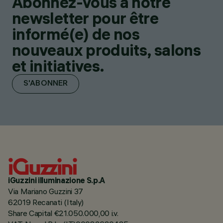
Abonnez-vous à notre
newsletter pour être
informé(e) de nos
nouveaux produits, salons
et initiatives.
S'ABONNER
iGuzzini illuminazione S.p.A
Via Mariano Guzzini 37
62019 Recanati (Italy)
Share Capital €21.050.000,00 i.v.