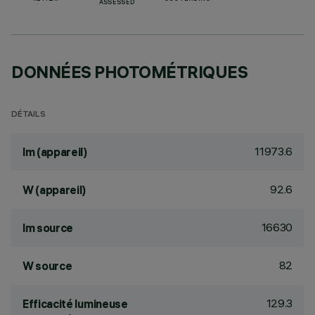
ASSESSED
DONNÉES PHOTOMÉTRIQUES
DÉTAILS
11973.6
lm (appareil)
92.6
W (appareil)
16630
lm source
82
W source
129.3
Efficacité lumineuse