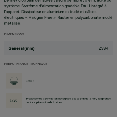
permet d'obtenir de hautes valeurs de flux et d'efficacité du
système. Système d'alimentation gradable DALI intégré à
l'appareil. Dissipateur en aluminium extrudé et câbles
électriques « Halogen Free ». Raster en polycarbonate moulé
métallisé.
DIMENSIONS
2384
General (mm)
PERFORMANCE TECHNIQUE
Class I
Protégé contre la pénétration de corps solides de plus de 12 mm, non protégé
contre la pénétration de liquides.