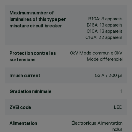
Maximum number of
B10A: 8 appareils
luminaires of this type per
B16A: 13 appareils
minature circuit breaker
C10A: 13 appareils
C16A: 22 appareils
0kV Mode commun e 0kV
Protection contre les
Mode différenciel
surtensions
53 A / 200 µs
Inrush current
1
Gradation minimale
LED
ZVEI code
Électronique Alimentation
Alimentation
inclus