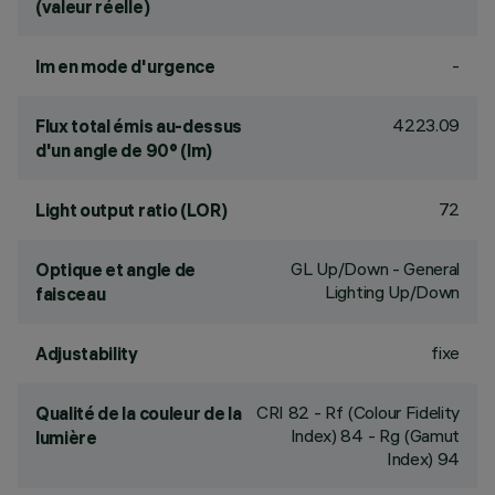
(valeur réelle)
-
lm en mode d'urgence
4223.09
Flux total émis au-dessus
d'un angle de 90° (lm)
72
Light output ratio (LOR)
GL Up/Down - General
Optique et angle de
Lighting Up/Down
faisceau
fixe
Adjustability
CRI
82
- Rf (Colour Fidelity
Qualité de la couleur de la
Index) 84 - Rg (Gamut
lumière
Index) 94