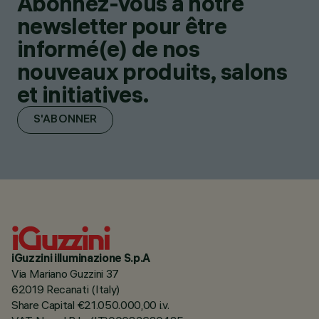
Abonnez-vous à notre
newsletter pour être
informé(e) de nos
nouveaux produits, salons
et initiatives.
S'ABONNER
iGuzzini illuminazione S.p.A
Via Mariano Guzzini 37
62019 Recanati (Italy)
Share Capital €21.050.000,00 i.v.