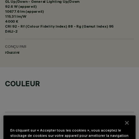
GL Up/Down - General Lighting Up/Down
92.6 W (appareil)
10677.6 lm (appareil)
115.31 lm/W
4000 K
CRI
92
- Rf (Colour Fidelity Index) 88 - Rg (Gamut Index) 95
DALI-2
CONÇU PAR
iGuzzini
COULEUR
COMPOSANTS OPTIONNELS
En cliquant sur « Accepter tous les cookies », vous acceptez le
stockage de cookies sur votre appareil pour améliorer la navigation