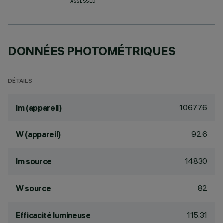
ASSESSED
DONNÉES PHOTOMÉTRIQUES
DÉTAILS
10677.6
lm (appareil)
92.6
W (appareil)
14830
lm source
82
W source
115.31
Efficacité lumineuse