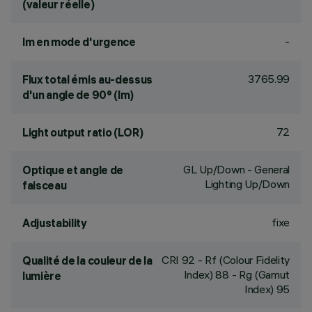
(valeur réelle)
-
lm en mode d'urgence
3765.99
Flux total émis au-dessus
d'un angle de 90° (lm)
72
Light output ratio (LOR)
GL Up/Down - General
Optique et angle de
Lighting Up/Down
faisceau
fixe
Adjustability
CRI
92
- Rf (Colour Fidelity
Qualité de la couleur de la
Index) 88 - Rg (Gamut
lumière
Index) 95