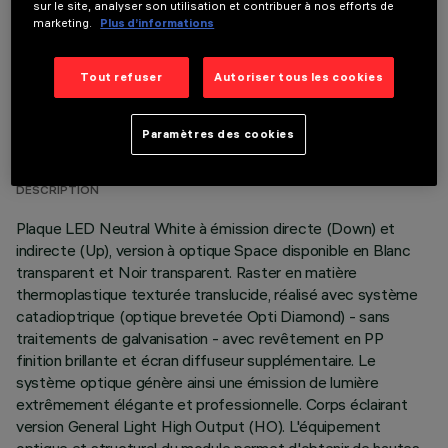
sur le site, analyser son utilisation et contribuer à nos efforts de
marketing.
Plus d’informations
Tout refuser
Autoriser tous les cookies
DONNÉES TECHNIQUES
Paramètres des cookies
DERNIÈRE MISE À JOUR: 02/08/2026
DESCRIPTION
Plaque LED Neutral White à émission directe (Down) et
indirecte (Up), version à optique Space disponible en Blanc
transparent et Noir transparent. Raster en matière
thermoplastique texturée translucide, réalisé avec système
catadioptrique (optique brevetée Opti Diamond) - sans
traitements de galvanisation - avec revêtement en PP
finition brillante et écran diffuseur supplémentaire. Le
système optique génère ainsi une émission de lumière
extrêmement élégante et professionnelle. Corps éclairant
version General Light High Output (HO). L'équipement