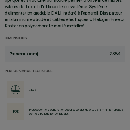
optique et structurel du module permet d'obtenir de hautes
valeurs de flux et d'efficacité du système. Système
d'alimentation gradable DALI intégré à l'appareil. Dissipateur
en aluminium extrudé et câbles électriques « Halogen Free ».
Raster en polycarbonate moulé métallisé.
DIMENSIONS
2384
General (mm)
PERFORMANCE TECHNIQUE
Class I
Protégé contre la pénétration de corps solides de plus de 12 mm, non protégé
contre la pénétration de liquides.