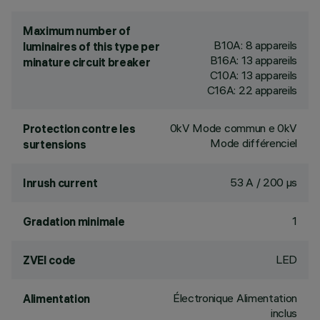
Maximum number of
B10A: 8 appareils
luminaires of this type per
B16A: 13 appareils
minature circuit breaker
C10A: 13 appareils
C16A: 22 appareils
0kV Mode commun e 0kV
Protection contre les
Mode différenciel
surtensions
53 A / 200 µs
Inrush current
1
Gradation minimale
LED
ZVEI code
Électronique Alimentation
Alimentation
inclus