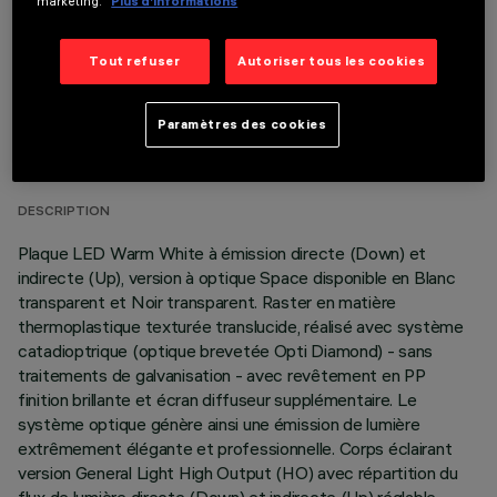
marketing.
Plus d’informations
Tout refuser
Autoriser tous les cookies
DONNÉES TECHNIQUES
Paramètres des cookies
DERNIÈRE MISE À JOUR: 06/08/2026
DESCRIPTION
Plaque LED Warm White à émission directe (Down) et
indirecte (Up), version à optique Space disponible en Blanc
transparent et Noir transparent. Raster en matière
thermoplastique texturée translucide, réalisé avec système
catadioptrique (optique brevetée Opti Diamond) - sans
traitements de galvanisation - avec revêtement en PP
finition brillante et écran diffuseur supplémentaire. Le
système optique génère ainsi une émission de lumière
extrêmement élégante et professionnelle. Corps éclairant
version General Light High Output (HO) avec répartition du