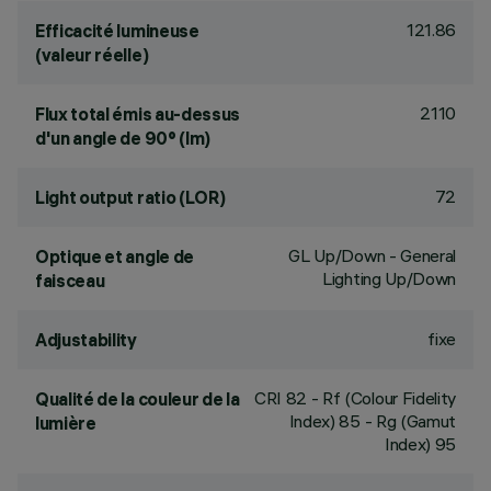
121.86
Efficacité lumineuse
(valeur réelle)
2110
Flux total émis au-dessus
d'un angle de 90° (lm)
72
Light output ratio (LOR)
GL Up/Down - General
Optique et angle de
Lighting Up/Down
faisceau
fixe
Adjustability
CRI
82
- Rf (Colour Fidelity
Qualité de la couleur de la
Index) 85 - Rg (Gamut
lumière
Index) 95