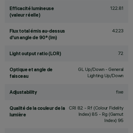
122.81
Efficacité lumineuse
(valeur réelle)
4223
Flux total émis au-dessus
d'un angle de 90° (lm)
72
Light output ratio (LOR)
GL Up/Down - General
Optique et angle de
Lighting Up/Down
faisceau
fixe
Adjustability
CRI
82
- Rf (Colour Fidelity
Qualité de la couleur de la
Index) 85 - Rg (Gamut
lumière
Index) 95