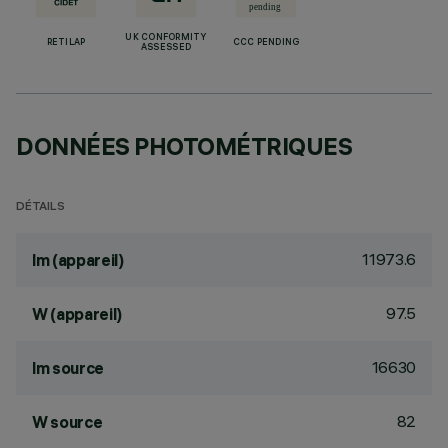
UK CONFORMITY
RETILAP
CCC PENDING
ASSESSED
DONNÉES PHOTOMÉTRIQUES
DÉTAILS
11973.6
lm (appareil)
97.5
W (appareil)
16630
lm source
82
W source