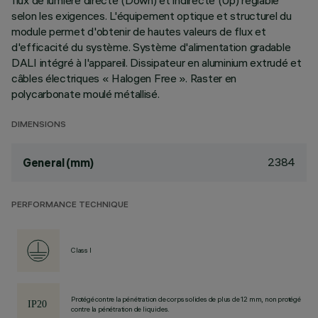
flux de lumière directe (Down) et indirecte (Up) réglable
selon les exigences. L'équipement optique et structurel du
module permet d'obtenir de hautes valeurs de flux et
d'efficacité du système. Système d'alimentation gradable
DALI intégré à l'appareil. Dissipateur en aluminium extrudé et
câbles électriques « Halogen Free ». Raster en
polycarbonate moulé métallisé.
DIMENSIONS
2384
General (mm)
PERFORMANCE TECHNIQUE
Class I
Protégé contre la pénétration de corps solides de plus de 12 mm, non protégé
contre la pénétration de liquides.