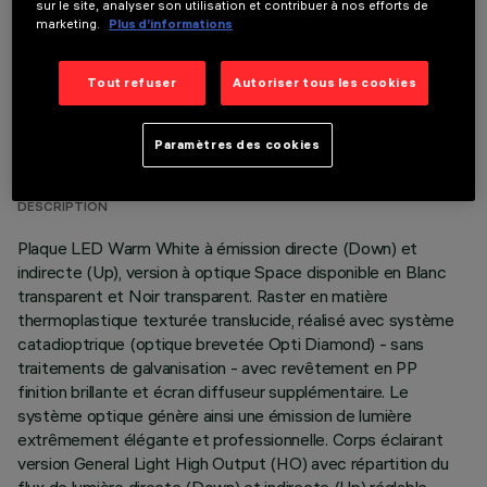
sur le site, analyser son utilisation et contribuer à nos efforts de
marketing.
Plus d’informations
Tout refuser
Autoriser tous les cookies
DONNÉES TECHNIQUES
Paramètres des cookies
DERNIÈRE MISE À JOUR: 02/08/2026
DESCRIPTION
Plaque LED Warm White à émission directe (Down) et
indirecte (Up), version à optique Space disponible en Blanc
transparent et Noir transparent. Raster en matière
thermoplastique texturée translucide, réalisé avec système
catadioptrique (optique brevetée Opti Diamond) - sans
traitements de galvanisation - avec revêtement en PP
finition brillante et écran diffuseur supplémentaire. Le
système optique génère ainsi une émission de lumière
extrêmement élégante et professionnelle. Corps éclairant
version General Light High Output (HO) avec répartition du