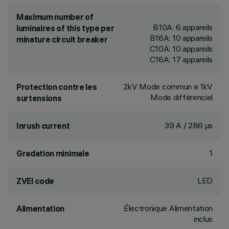
Maximum number of
B10A: 6 appareils
luminaires of this type per
B16A: 10 appareils
minature circuit breaker
C10A: 10 appareils
C16A: 17 appareils
2kV Mode commun e 1kV
Protection contre les
Mode différenciel
surtensions
39 A / 286 µs
Inrush current
1
Gradation minimale
LED
ZVEI code
Électronique Alimentation
Alimentation
inclus