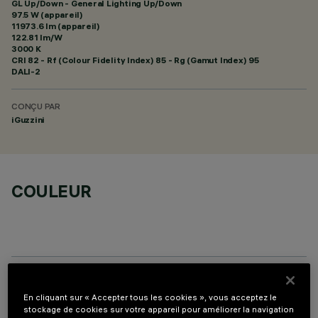
GL Up/Down - General Lighting Up/Down
97.5 W (appareil)
11973.6 lm (appareil)
122.81 lm/W
3000 K
CRI
82
- Rf (Colour Fidelity Index) 85 - Rg (Gamut Index) 95
DALI-2
CONÇU PAR
iGuzzini
COULEUR
COMPOSANTS OPTIONNELS
En cliquant sur « Accepter tous les cookies », vous acceptez le
stockage de cookies sur votre appareil pour améliorer la navigation