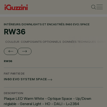
INTÉRIEURS
/
DOWNLIGHTS ET ENCASTRÉS
/
IN60 EVO
/
SPACE
RW36
COULEUR
COMPOSANTS OPTIONNELS
DONNÉES TECHNIQUES
DONNÉ
RW36
FAIT PARTIE DE
IN60 EVO SYSTEM SPACE
DESCRIPTION
Plaque LED Warm White - Optique Space - Up/Down
réglable - General Light - HO - DALI - L=2384