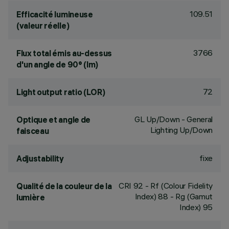
109.51
Efficacité lumineuse
(valeur réelle)
3766
Flux total émis au-dessus
d'un angle de 90° (lm)
72
Light output ratio (LOR)
GL Up/Down - General
Optique et angle de
Lighting Up/Down
faisceau
fixe
Adjustability
CRI
92
- Rf (Colour Fidelity
Qualité de la couleur de la
Index) 88 - Rg (Gamut
lumière
Index) 95