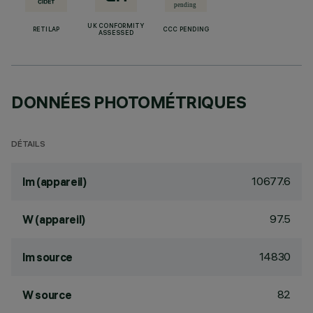
UK CONFORMITY
RETILAP
CCC PENDING
ASSESSED
DONNÉES PHOTOMÉTRIQUES
DÉTAILS
10677.6
lm (appareil)
97.5
W (appareil)
14830
lm source
82
W source