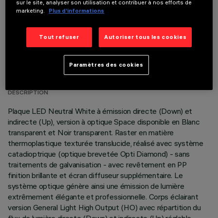
sur le site, analyser son utilisation et contribuer à nos efforts de
marketing.
Plus d’informations
Tout refuser
Autoriser tous les cookies
DONNÉES TECHNIQUES
Paramètres des cookies
DERNIÈRE MISE À JOUR: 02/08/2026
DESCRIPTION
Plaque LED Neutral White à émission directe (Down) et
indirecte (Up), version à optique Space disponible en Blanc
transparent et Noir transparent. Raster en matière
thermoplastique texturée translucide, réalisé avec système
catadioptrique (optique brevetée Opti Diamond) - sans
traitements de galvanisation - avec revêtement en PP
finition brillante et écran diffuseur supplémentaire. Le
système optique génère ainsi une émission de lumière
extrêmement élégante et professionnelle. Corps éclairant
version General Light High Output (HO) avec répartition du