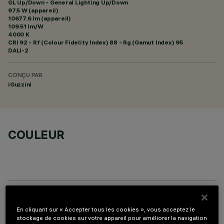
GL Up/Down - General Lighting Up/Down
97.5 W (appareil)
10677.6 lm (appareil)
109.51 lm/W
4000 K
CRI
92
- Rf (Colour Fidelity Index) 88 - Rg (Gamut Index) 95
DALI-2
CONÇU PAR
iGuzzini
COULEUR
COMPOSANTS OPTIONNELS
En cliquant sur « Accepter tous les cookies », vous acceptez le
stockage de cookies sur votre appareil pour améliorer la navigation