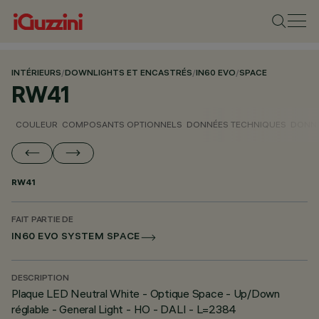
INTÉRIEURS
/
DOWNLIGHTS ET ENCASTRÉS
/
IN60 EVO
/
SPACE
RW41
COULEUR
COMPOSANTS OPTIONNELS
DONNÉES TECHNIQUES
DONNÉ
RW41
FAIT PARTIE DE
IN60 EVO SYSTEM SPACE
DESCRIPTION
Plaque LED Neutral White - Optique Space - Up/Down
réglable - General Light - HO - DALI - L=2384