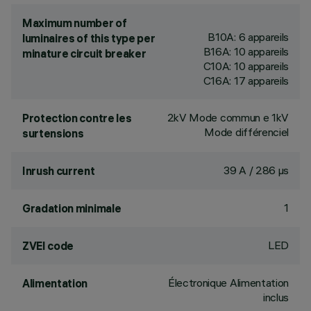
Maximum number of
B10A: 6 appareils
luminaires of this type per
B16A: 10 appareils
minature circuit breaker
C10A: 10 appareils
C16A: 17 appareils
2kV Mode commun e 1kV
Protection contre les
Mode différenciel
surtensions
39 A / 286 µs
Inrush current
1
Gradation minimale
LED
ZVEI code
Électronique Alimentation
Alimentation
inclus