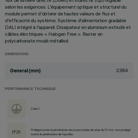
flux de lumière directe (Down) et indirecte (Up) réglable
selon les exigences. L'équipement optique et structurel du
module permet d'obtenir de hautes valeurs de flux et
d'efficacité du système. Système d'alimentation gradable
DALI intégré à l'appareil. Dissipateur en aluminium extrudé et
câbles électriques « Halogen Free ». Raster en
polycarbonate moulé métallisé.
DIMENSIONS
2384
General (mm)
PERFORMANCE TECHNIQUE
Class I
Protégé contre la pénétration de corps solides de plus de 12 mm, non protégé
contre la pénétration de liquides.