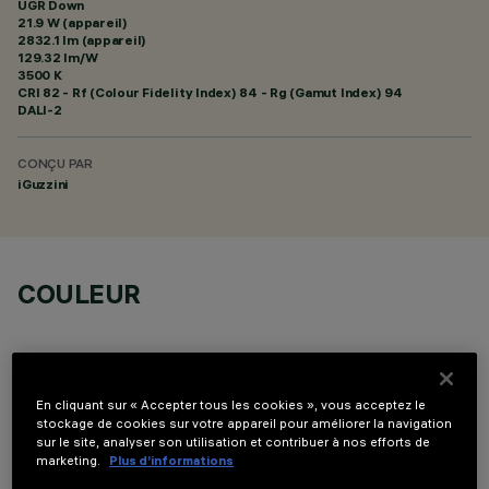
UGR Down
21.9 W (appareil)
2832.1 lm (appareil)
129.32 lm/W
3500 K
CRI
82
- Rf (Colour Fidelity Index) 84 - Rg (Gamut Index) 94
DALI-2
CONÇU PAR
iGuzzini
COULEUR
En cliquant sur « Accepter tous les cookies », vous acceptez le
stockage de cookies sur votre appareil pour améliorer la navigation
sur le site, analyser son utilisation et contribuer à nos efforts de
COMPOSANTS OPTIONNELS
marketing.
Plus d’informations