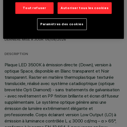
Tout refuser
Autoriser tous les cookies
Paramètres des cookies
DONNÉES TECHNIQUES
DERNIÈRE MISE À JOUR: 06/08/2026
DESCRIPTION
Plaque LED 3500K à émission directe (Down), version à
optique Space, disponible en Blanc transparent et Noir
transparent. Raster en matière thermoplastique texturée
translucide, réalisé avec système catadioptrique (optique
brevetée Opti Diamond) - sans traitements de galvanisation
- avec revêtement en PP finition brillante et écran diffuseur
supplémentaire. Le système optique génère ainsi une
émission de lumière extrêmement élégante et
professionnelle. Corps éclairant version Low Output (LO) à
émission à luminance contrôlée L ≤ 3000 cd/mq – α > 65°,