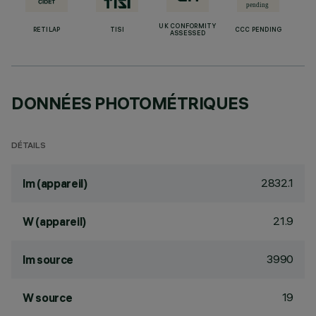
UK CONFORMITY
RETILAP
TISI
CCC PENDING
ASSESSED
DONNÉES PHOTOMÉTRIQUES
DÉTAILS
2832.1
lm (appareil)
21.9
W (appareil)
3990
lm source
19
W source