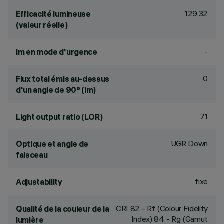
129.32
Efficacité lumineuse
(valeur réelle)
-
lm en mode d'urgence
0
Flux total émis au-dessus
d'un angle de 90° (lm)
71
Light output ratio (LOR)
UGR Down
Optique et angle de
faisceau
fixe
Adjustability
CRI
82
- Rf (Colour Fidelity
Qualité de la couleur de la
Index) 84 - Rg (Gamut
lumière