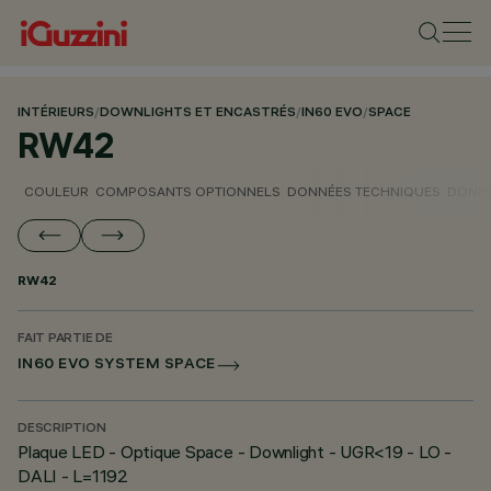
INTÉRIEURS
/
DOWNLIGHTS ET ENCASTRÉS
/
IN60 EVO
/
SPACE
RW42
COULEUR
COMPOSANTS OPTIONNELS
DONNÉES TECHNIQUES
DONNÉ
RW42
FAIT PARTIE DE
IN60 EVO SYSTEM SPACE
DESCRIPTION
Plaque LED - Optique Space - Downlight - UGR<19 - LO -
DALI - L=1192