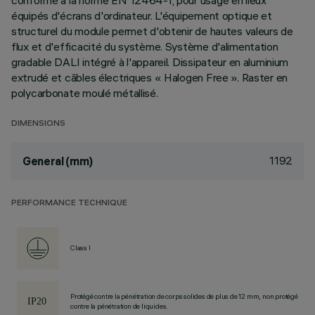
conforme à la norme EN 12464-1, pour usage en lieux
équipés d'écrans d'ordinateur. L'équipement optique et
structurel du module permet d'obtenir de hautes valeurs de
flux et d'efficacité du système. Système d'alimentation
gradable DALI intégré à l'appareil. Dissipateur en aluminium
extrudé et câbles électriques « Halogen Free ». Raster en
polycarbonate moulé métallisé.
DIMENSIONS
1192
General (mm)
PERFORMANCE TECHNIQUE
Class I
Protégé contre la pénétration de corps solides de plus de 12 mm, non protégé
contre la pénétration de liquides.