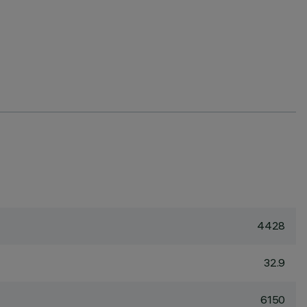
4428
32.9
6150