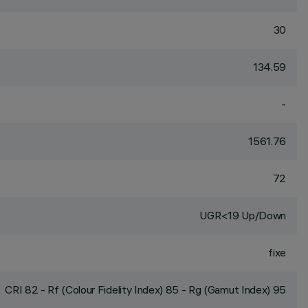
30
134.59
-
1561.76
72
UGR<19 Up/Down
fixe
CRI
82
- Rf (Colour Fidelity Index) 85 - Rg (Gamut Index) 95