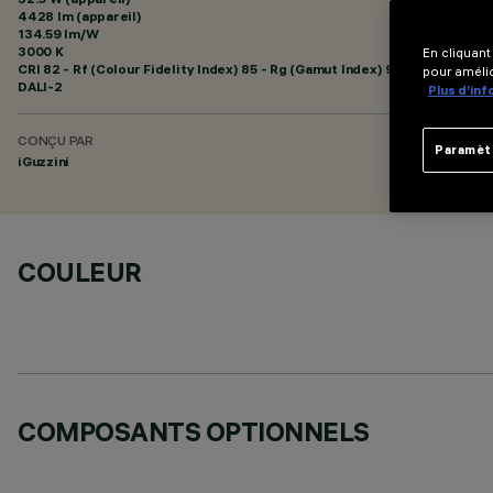
4428 lm (appareil)
134.59 lm/W
3000 K
En cliquant
CRI
82
- Rf (Colour Fidelity Index) 85 - Rg (Gamut Index) 95
pour amélio
DALI-2
Plus d’in
CONÇU PAR
Paramèt
iGuzzini
COULEUR
COMPOSANTS OPTIONNELS