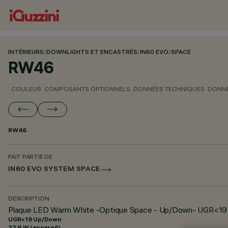
INTÉRIEURS
/
DOWNLIGHTS ET ENCASTRÉS
/
IN60 EVO
/
SPACE
RW46
COULEUR
COMPOSANTS OPTIONNELS
DONNÉES TECHNIQUES
DONNÉ
RW46
FAIT PARTIE DE
IN60 EVO SYSTEM SPACE
DESCRIPTION
Plaque LED Warm White -Optique Space - Up/Down- UGR<19 
UGR<19 Up/Down
32.9 W (appareil)