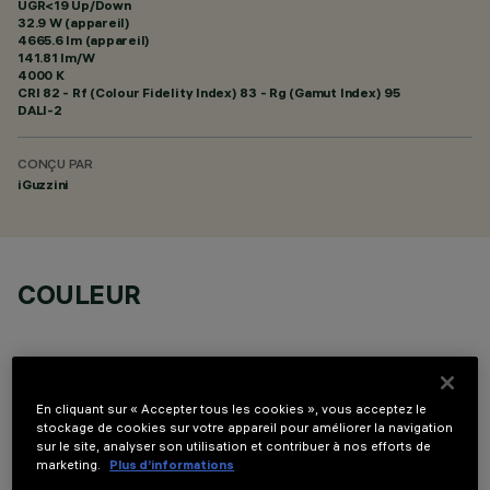
UGR<19 Up/Down
32.9 W (appareil)
4665.6 lm (appareil)
141.81 lm/W
4000 K
CRI
82
- Rf (Colour Fidelity Index) 83 - Rg (Gamut Index) 95
DALI-2
CONÇU PAR
iGuzzini
COULEUR
En cliquant sur « Accepter tous les cookies », vous acceptez le
stockage de cookies sur votre appareil pour améliorer la navigation
COMPOSANTS OPTIONNELS
sur le site, analyser son utilisation et contribuer à nos efforts de
marketing.
Plus d’informations