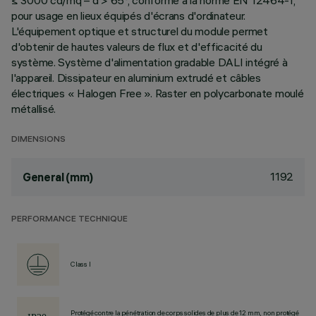
≤ 3000 cd/mq – α > 65°, conforme à la norme EN 12464-1,
pour usage en lieux équipés d'écrans d'ordinateur.
L'équipement optique et structurel du module permet
d'obtenir de hautes valeurs de flux et d'efficacité du
système. Système d'alimentation gradable DALI intégré à
l'appareil. Dissipateur en aluminium extrudé et câbles
électriques « Halogen Free ». Raster en polycarbonate moulé
métallisé.
DIMENSIONS
1192
General (mm)
PERFORMANCE TECHNIQUE
Class I
Protégé contre la pénétration de corps solides de plus de 12 mm, non protégé