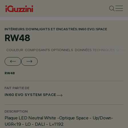
INTÉRIEURS
/
DOWNLIGHTS ET ENCASTRÉS
/
IN60 EVO
/
SPACE
RW48
COULEUR
COMPOSANTS OPTIONNELS
DONNÉES TECHNIQUES
DONNÉ
RW48
FAIT PARTIE DE
IN60 EVO SYSTEM SPACE
DESCRIPTION
Plaque LED Neutral White -Optique Space - Up/Down-
UGR<19 - LO - DALI - L=1192