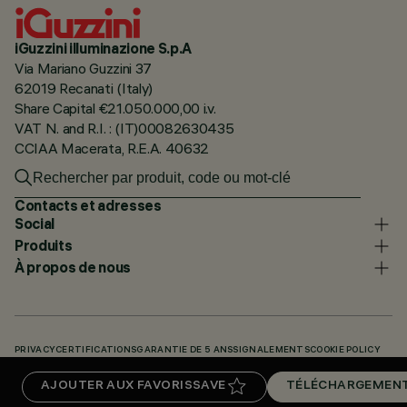
iGuzzini illuminazione S.p.A
Via Mariano Guzzini 37
62019 Recanati (Italy)
Share Capital €21.050.000,00 i.v.
VAT N. and R.I. : (IT)00082630435
CCIAA Macerata, R.E.A. 40632
Contacts et adresses
Social
Produits
À propos de nous
PRIVACY
CERTIFICATIONS
GARANTIE DE 5 ANS
SIGNALEMENTS
COOKIE POLICY
ACCESSIBILITY STATEMENT
NOS CODES
KNOWLEDGE BASE (LOGIN REQUIRED)
AJOUTER AUX FAVORIS
SAVE
TÉLÉCHARGEMEN
TÉLÉCHARGEMENTS