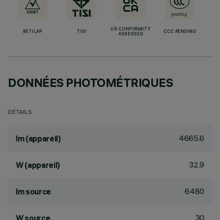
UK CONFORMITY
RETILAP
TISI
CCC PENDING
ASSESSED
DONNÉES PHOTOMÉTRIQUES
DÉTAILS
4665.6
lm (appareil)
32.9
W (appareil)
6480
lm source
30
W source