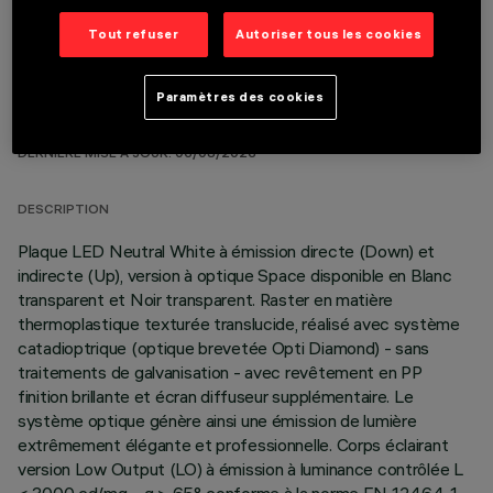
Tout refuser
Autoriser tous les cookies
Paramètres des cookies
DONNÉES TECHNIQUES
DERNIÈRE MISE À JOUR: 06/08/2026
DESCRIPTION
Plaque LED Neutral White à émission directe (Down) et
indirecte (Up), version à optique Space disponible en Blanc
transparent et Noir transparent. Raster en matière
thermoplastique texturée translucide, réalisé avec système
catadioptrique (optique brevetée Opti Diamond) - sans
traitements de galvanisation - avec revêtement en PP
finition brillante et écran diffuseur supplémentaire. Le
système optique génère ainsi une émission de lumière
extrêmement élégante et professionnelle. Corps éclairant
version Low Output (LO) à émission à luminance contrôlée L