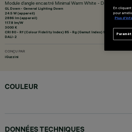
Module d’angle encastré Minimal Warm White - Down - Genera
En cliquant
GL Down - General Lighting Down
24.5 W (appareil)
pour amélio
2886 lm (appareil)
Plus d’in
117.8 lm/W
3000 K
CRI
80
- Rf (Colour Fidelity Index) 85 - Rg (Gamut Index) 95
Paramèt
DALI-2
CONÇU PAR
iGuzzini
COULEUR
DONNÉES TECHNIQUES