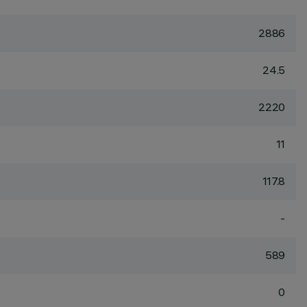
2886
24.5
2220
11
117.8
-
589
0