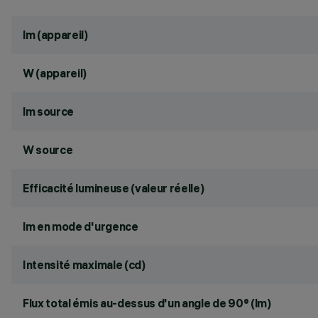
lm (appareil)
W (appareil)
lm source
W source
Efficacité lumineuse (valeur réelle)
lm en mode d'urgence
Intensité maximale (cd)
Flux total émis au-dessus d'un angle de 90° (lm)