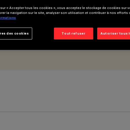
l Light HO - DALI - 658x658
 sur « Accepter tous les cookies », vous acceptez le stockage de cookies sur vo
rer la navigation sur le site, analyser son utilisation et contribuer à nos efforts
formations
res des cookies
Tout refuser
Autoriser tous 