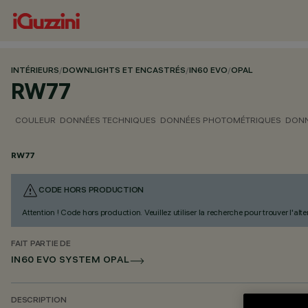
INTÉRIEURS
/
DOWNLIGHTS ET ENCASTRÉS
/
IN60 EVO
/
OPAL
RW77
COULEUR
DONNÉES TECHNIQUES
DONNÉES PHOTOMÉTRIQUES
DONN
RW77
CODE HORS PRODUCTION
Attention ! Code hors production. Veuillez utiliser la recherche pour trouver l'al
FAIT PARTIE DE
IN60 EVO SYSTEM OPAL
DESCRIPTION