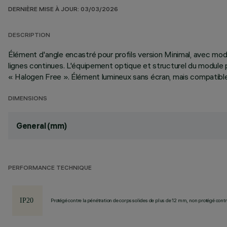
DERNIÈRE MISE À JOUR: 03/03/2026
DESCRIPTION
Élément d'angle encastré pour profils version Minimal, avec m
lignes continues. L'équipement optique et structurel du module 
« Halogen Free ». Élément lumineux sans écran, mais compatible
DIMENSIONS
General (mm)
PERFORMANCE TECHNIQUE
Protégé contre la pénétration de corps solides de plus de 12 mm, non protégé contre