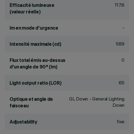
117.8
Efficacité lumineuse
(valeur réelle)
-
lm en mode d'urgence
589
Intensité maximale (cd)
0
Flux total émis au-dessus
d'un angle de 90° (lm)
65
Light output ratio (LOR)
GL Down - General Lighting
Optique et angle de
Down
faisceau
fixe
Adjustability