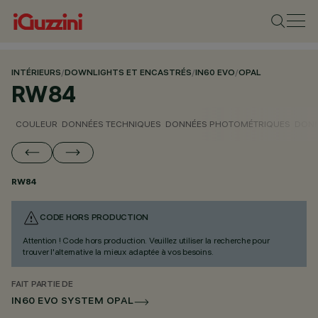
INTÉRIEURS
/
DOWNLIGHTS ET ENCASTRÉS
/
IN60 EVO
/
OPAL
RW84
COULEUR
DONNÉES TECHNIQUES
DONNÉES PHOTOMÉTRIQUES
DONN
RW84
CODE HORS PRODUCTION
Attention ! Code hors production. Veuillez utiliser la recherche pour
trouver l'alternative la mieux adaptée à vos besoins.
FAIT PARTIE DE
IN60 EVO SYSTEM OPAL