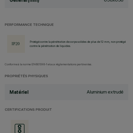
General (mm)
PERFORMANCE TECHNIQUE
Protégé contre la pénétration de corps solides de plus de 12 mm, non protégé
contre la pénétration de liquides.
Conforme à la norme EN60598-1 et aux réglementations pertinentes.
PROPRIÉTÉS PHYSIQUES
Aluminium extrudé
Matériel
CERTIFICATIONS PRODUIT