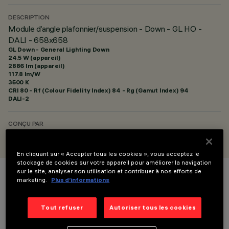
DESCRIPTION
Module d’angle plafonnier/suspension - Down - GL HO -
DALI - 658x658
GL Down - General Lighting Down
24.5 W (appareil)
2886 lm (appareil)
117.8 lm/W
3500 K
CRI
80
- Rf (Colour Fidelity Index) 84 - Rg (Gamut Index) 94
DALI-2
CONÇU PAR
iGuzzini
En cliquant sur « Accepter tous les cookies », vous acceptez le
stockage de cookies sur votre appareil pour améliorer la navigation
sur le site, analyser son utilisation et contribuer à nos efforts de
marketing.
Plus d’informations
COULEUR
Tout refuser
Autoriser tous les cookies