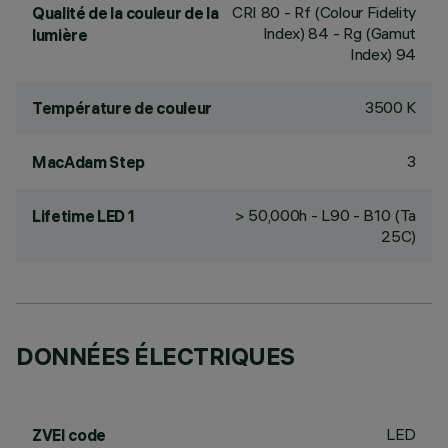
CRI
80
- Rf (Colour Fidelity
Qualité de la couleur de la
Index) 84 - Rg (Gamut
lumière
Index) 94
3500 K
Température de couleur
3
MacAdam Step
> 50,000h - L90 - B10 (Ta
Lifetime LED 1
25C)
DONNÉES ÉLECTRIQUES
LED
ZVEI code