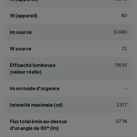
80
W (appareil)
12460
lm source
72
W source
116.81
Efficacité lumineuse
(valeur réelle)
-
lm en mode d'urgence
2317
Intensité maximale (cd)
3778
Flux total émis au-dessus
d'un angle de 90° (lm)