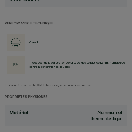
PERFORMANCE TECHNIQUE
Class I
Protégé contre la pénétration de corps solides de plus de 12 mm, non protégé
contre la pénétration de liquides.
Conforme à la norme EN60598-1 et aux réglementations pertinentes.
PROPRIÉTÉS PHYSIQUES
Aluminium et
Matériel
thermoplastique