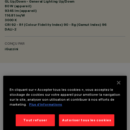
GL Up/Down - General Lighting Up/Down
80 W (appareil)
9345 lm (appareil)
116.81 lm/W
3000 K
CRI
92
- Rf (Colour Fidelity Index) 90 - Rg (Gamut Index) 96
DALI-2
CONÇU PAR
iGuzzini
COULEUR
En cliquant sur « Accepter tous les cookies », vous acceptez le
stockage de cookies sur votre appareil pour améliorer la navigation
sur le site, analyser son utilisation et contribuer à nos efforts de
marketing.
Plus d’informations
DONNÉES TECHNIQUES
Tout refuser
Autoriser tous les cookies
DERNIÈRE MISE À JOUR: 06/08/2026