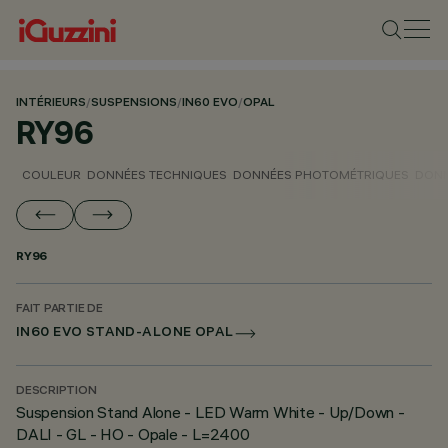
INTÉRIEURS
/
SUSPENSIONS
/
IN60 EVO
/
OPAL
RY96
COULEUR
DONNÉES TECHNIQUES
DONNÉES PHOTOMÉTRIQUES
DONN
RY96
FAIT PARTIE DE
IN60 EVO STAND-ALONE OPAL
DESCRIPTION
Suspension Stand Alone - LED Warm White - Up/Down -
DALI - GL - HO - Opale - L=2400