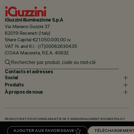
iGuzzini illuminazione S.p.A
Via Mariano Guzzini 37
62019 Recanati (Italy)
Share Capital €21.050.000,00 i.v.
VAT N. and R.I. : (IT)00082630435
CCIAA Macerata, R.E.A. 40632
Contacts et adresses
Social
Produits
À propos de nous
PRIVACY
CERTIFICATIONS
GARANTIE DE 5 ANS
SIGNALEMENTS
COOKIE POLICY
ACCESSIBILITY STATEMENT
NOS CODES
KNOWLEDGE BASE (LOGIN REQUIRED)
AJOUTER AUX FAVORIS
SAVE
TÉLÉCHARGEMEN
TÉLÉCHARGEMENTS