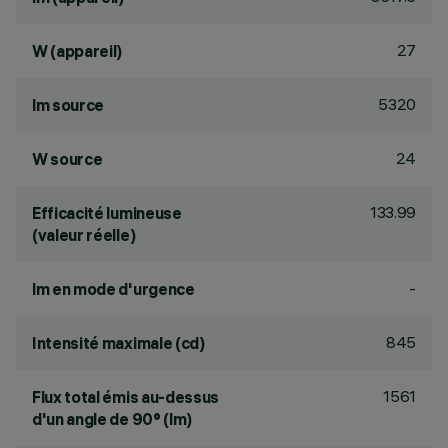
27
W (appareil)
5320
lm source
24
W source
133.99
Efficacité lumineuse
(valeur réelle)
-
lm en mode d'urgence
845
Intensité maximale (cd)
1561
Flux total émis au-dessus
d'un angle de 90° (lm)