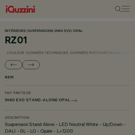
INTÉRIEURS
/
SUSPENSIONS
/
IN60 EVO
/
OPAL
RZ01
COULEUR
DONNÉES TECHNIQUES
DONNÉES PHOTOMÉTRIQUES
DONN
RZ01
FAIT PARTIE DE
IN60 EVO STAND-ALONE OPAL
DESCRIPTION
Suspension Stand Alone - LED Neutral White - Up/Down -
DALI - GL - LO - Opale - L=1200