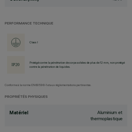
PERFORMANCE TECHNIQUE
Class I
Protégé contre la pénétration de corps solides de plus de 12 mm, non protégé
contre la pénétration de liquides.
Conforme à la norme EN60598-1 et aux réglementations pertinentes.
PROPRIÉTÉS PHYSIQUES
Aluminium et
Matériel
thermoplastique