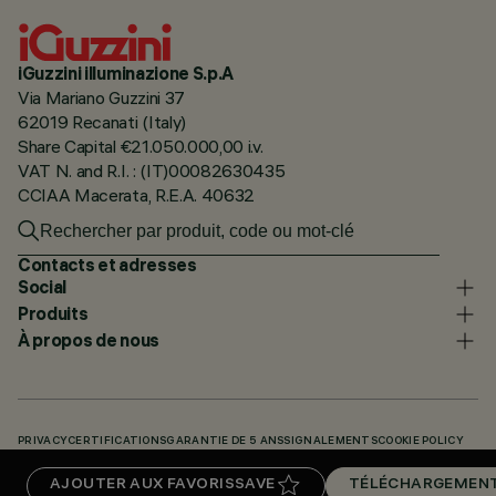
iGuzzini illuminazione S.p.A
Via Mariano Guzzini 37
62019 Recanati (Italy)
Share Capital €21.050.000,00 i.v.
VAT N. and R.I. : (IT)00082630435
CCIAA Macerata, R.E.A. 40632
Contacts et adresses
Social
Produits
À propos de nous
PRIVACY
CERTIFICATIONS
GARANTIE DE 5 ANS
SIGNALEMENTS
COOKIE POLICY
ACCESSIBILITY STATEMENT
NOS CODES
KNOWLEDGE BASE (LOGIN REQUIRED)
AJOUTER AUX FAVORIS
SAVE
TÉLÉCHARGEMEN
TÉLÉCHARGEMENTS