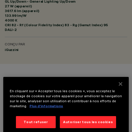
GL Up/Down - General Lighting Up/Down
27 W (appareil)
3617.6 lm (appareil)
133.99 lm/W
4000 K
CRI
82
- Rf (Colour Fidelity Index) 83 - Rg (Gamut Index) 95
DALI-2
CONÇU PAR
iGuzzini
COULEUR
En cliquant sur « Accepter tous les cookies », vous acceptez le
stockage de cookies sur votre appareil pour améliorer la navigation
sur le site, analyser son utilisation et contribuer à nos efforts de
marketing.
Plus d’informations
DONNÉES TECHNIQUES
Tout refuser
Autoriser tous les cookies
DERNIÈRE MISE À JOUR: 02/08/2026