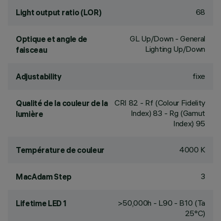
68
Light output ratio (LOR)
GL Up/Down - General
Optique et angle de
Lighting Up/Down
faisceau
fixe
Adjustability
CRI
82
- Rf (Colour Fidelity
Qualité de la couleur de la
Index) 83 - Rg (Gamut
lumière
Index) 95
4000 K
Température de couleur
3
MacAdam Step
>50,000h - L90 - B10 (Ta
Lifetime LED 1
25°C)