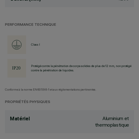
PERFORMANCE TECHNIQUE
Class I
Protégé contre la pénétration de corps solides de plus de 12 mm, non protégé
contre la pénétration de liquides.
Conforme à la norme EN60598-1 et aux réglementations pertinentes.
PROPRIÉTÉS PHYSIQUES
Aluminium et
Matériel
thermoplastique