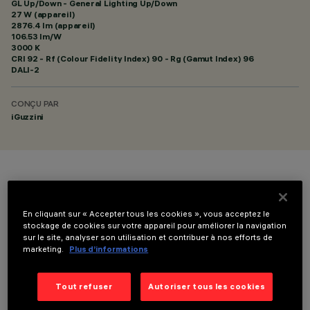
GL Up/Down - General Lighting Up/Down
27 W (appareil)
2876.4 lm (appareil)
106.53 lm/W
3000 K
CRI
92
- Rf (Colour Fidelity Index) 90 - Rg (Gamut Index) 96
DALI-2
CONÇU PAR
iGuzzini
COULEUR
En cliquant sur « Accepter tous les cookies », vous acceptez le
stockage de cookies sur votre appareil pour améliorer la navigation
sur le site, analyser son utilisation et contribuer à nos efforts de
marketing.
Plus d’informations
DONNÉES TECHNIQUES
Tout refuser
Autoriser tous les cookies
DERNIÈRE MISE À JOUR: 06/08/2026