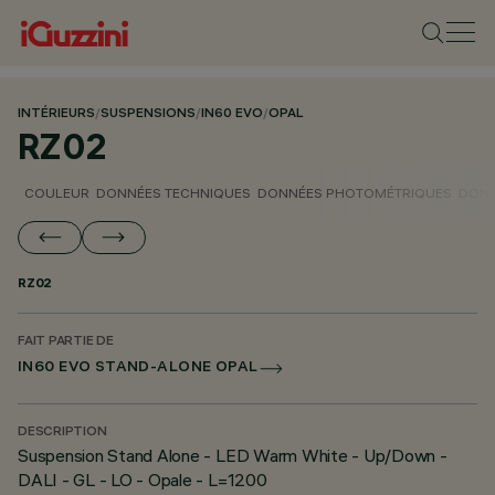
INTÉRIEURS
/
SUSPENSIONS
/
IN60 EVO
/
OPAL
RZ02
COULEUR
DONNÉES TECHNIQUES
DONNÉES PHOTOMÉTRIQUES
DONN
RZ02
FAIT PARTIE DE
IN60 EVO STAND-ALONE OPAL
DESCRIPTION
Suspension Stand Alone - LED Warm White - Up/Down -
DALI - GL - LO - Opale - L=1200