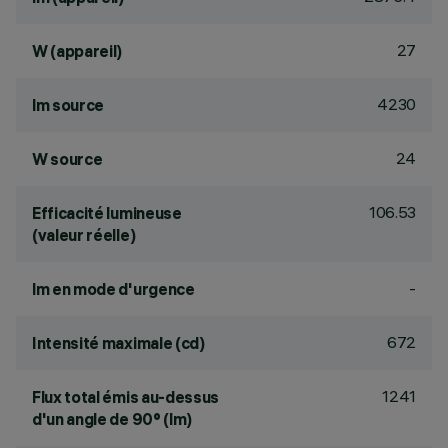
27
W (appareil)
4230
lm source
24
W source
106.53
Efficacité lumineuse
(valeur réelle)
-
lm en mode d'urgence
672
Intensité maximale (cd)
1241
Flux total émis au-dessus
d'un angle de 90° (lm)