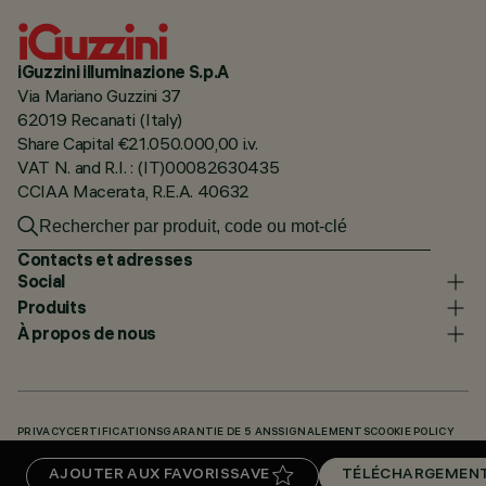
iGuzzini illuminazione S.p.A
Via Mariano Guzzini 37
62019 Recanati (Italy)
Share Capital €21.050.000,00 i.v.
VAT N. and R.I. : (IT)00082630435
CCIAA Macerata, R.E.A. 40632
Contacts et adresses
Social
Produits
À propos de nous
PRIVACY
CERTIFICATIONS
GARANTIE DE 5 ANS
SIGNALEMENTS
COOKIE POLICY
ACCESSIBILITY STATEMENT
NOS CODES
KNOWLEDGE BASE (LOGIN REQUIRED)
AJOUTER AUX FAVORIS
SAVE
TÉLÉCHARGEMEN
TÉLÉCHARGEMENTS