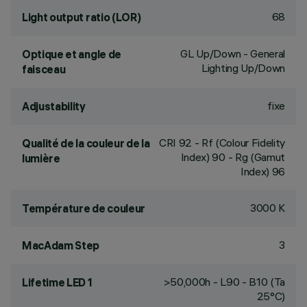
68
Light output ratio (LOR)
GL Up/Down - General
Optique et angle de
Lighting Up/Down
faisceau
fixe
Adjustability
CRI
92
- Rf (Colour Fidelity
Qualité de la couleur de la
Index) 90 - Rg (Gamut
lumière
Index) 96
3000 K
Température de couleur
3
MacAdam Step
>50,000h - L90 - B10 (Ta
Lifetime LED 1
25°C)