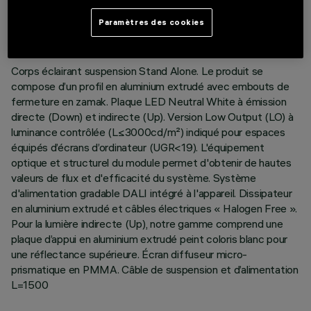
DERNIÈRE MISE À JOUR: 06/08/2026
Paramètres des cookies
DESCRIPTION
Corps éclairant suspension Stand Alone. Le produit se
compose d’un profil en aluminium extrudé avec embouts de
fermeture en zamak. Plaque LED Neutral White à émission
directe (Down) et indirecte (Up). Version Low Output (LO) à
luminance contrôlée (L≤3000cd/m²) indiqué pour espaces
équipés d’écrans d’ordinateur (UGR<19). L'équipement
optique et structurel du module permet d'obtenir de hautes
valeurs de flux et d'efficacité du système. Système
d'alimentation gradable DALI intégré à l'appareil. Dissipateur
en aluminium extrudé et câbles électriques « Halogen Free ».
Pour la lumière indirecte (Up), notre gamme comprend une
plaque d’appui en aluminium extrudé peint coloris blanc pour
une réflectance supérieure. Écran diffuseur micro-
prismatique en PMMA. Câble de suspension et d’alimentation
L=1500