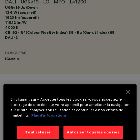
DALI - UGR<19 - LO - MPO - L=1200
UGR<19 Up/Down
13.6 W (appareil)
1620 lm (appareil)
119.12 lm/W
4000 K
CRI
92
- Rf (Colour Fidelity Index) 88 - Rg (Gamut Index) 95
DALI-2
CONÇU PAR
iGuzzini
COULEUR
En cliquant sur « Accepter tous les cookies », vous acceptez le
stockage de cookies sur votre appareil pour améliorer la navigation
sur le site, analyser son utilisation et contribuer à nos efforts de
marketing.
Plus d’informations
Tout refuser
Autoriser tous les cookies
DONNÉES TECHNIQUES