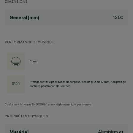
DIMENSIONS
1200
General (mm)
PERFORMANCE TECHNIQUE
Class I
Protégé contre la pénétration de corps solides de plus de 12 mm, non protégé
contre la pénétration de liquides.
Conforme à la norme EN60598-1 et aux réglementations pertinentes.
PROPRIÉTÉS PHYSIQUES
Aluminium et
Matériel