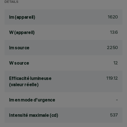
DÉTAILS
1620
lm (appareil)
13.6
W (appareil)
2250
lm source
12
W source
119.12
Efficacité lumineuse
(valeur réelle)
-
lm en mode d'urgence
537
Intensité maximale (cd)