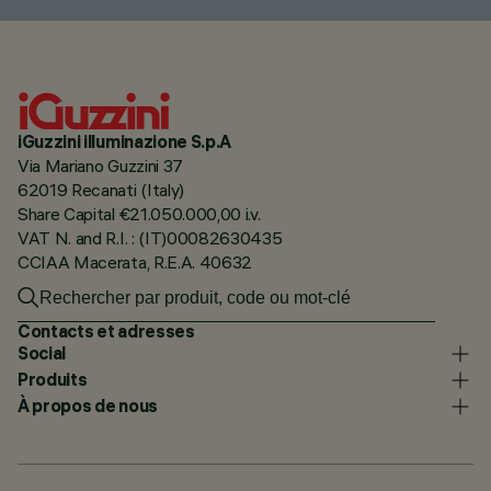
iGuzzini illuminazione S.p.A
Via Mariano Guzzini 37
62019 Recanati (Italy)
Share Capital €21.050.000,00 i.v.
VAT N. and R.I. : (IT)00082630435
CCIAA Macerata, R.E.A. 40632
Contacts et adresses
Social
Produits
À propos de nous