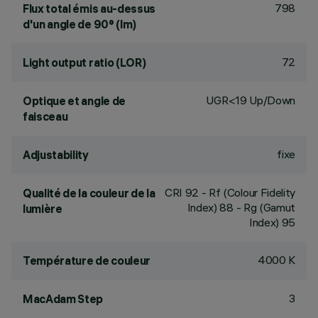
798
Flux total émis au-dessus
d'un angle de 90° (lm)
72
Light output ratio (LOR)
UGR<19 Up/Down
Optique et angle de
faisceau
fixe
Adjustability
CRI
92
- Rf (Colour Fidelity
Qualité de la couleur de la
Index) 88 - Rg (Gamut
lumière
Index) 95
4000 K
Température de couleur
3
MacAdam Step