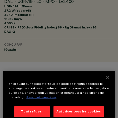
DALI - UGR<19 - LO - MPO - L=2400
UGR<19 Up/Down
27.2 W (appareil)
3240 lm (appareil)
119.12 lm/W
4000 K
CRI
92
- Rf (Colour Fidelity Index) 88 - Rg (Gamut Index) 95
DALI-2
CONÇU PAR
iGuzzini
COULEUR
En cliquant sur « Accepter tous les cookies », vous acceptez le
stockage de cookies sur votre appareil pour améliorer la navigation
sur le site, analyser son utilisation et contribuer à nos efforts de
marketing.
Plus d’informations
Tout refuser
Autoriser tous les cookies
DONNÉES TECHNIQUES