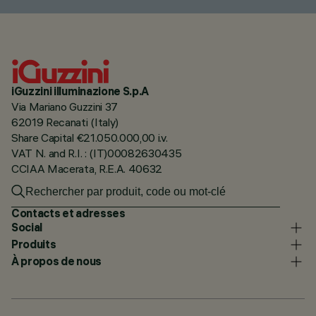
iGuzzini illuminazione S.p.A
Via Mariano Guzzini 37
62019 Recanati (Italy)
Share Capital €21.050.000,00 i.v.
VAT N. and R.I. : (IT)00082630435
CCIAA Macerata, R.E.A. 40632
Contacts et adresses
Social
Produits
À propos de nous