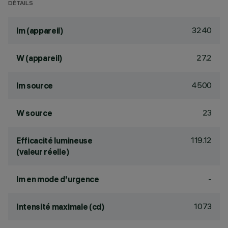
DÉTAILS
3240
lm (appareil)
27.2
W (appareil)
4500
lm source
23
W source
119.12
Efficacité lumineuse
(valeur réelle)
-
lm en mode d'urgence
1073
Intensité maximale (cd)