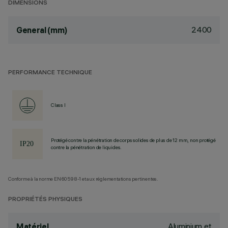
DIMENSIONS
2400
General (mm)
PERFORMANCE TECHNIQUE
Class I
Protégé contre la pénétration de corps solides de plus de 12 mm, non protégé
contre la pénétration de liquides.
Conforme à la norme EN60598-1 et aux réglementations pertinentes.
PROPRIÉTÉS PHYSIQUES
Aluminium et
Matériel