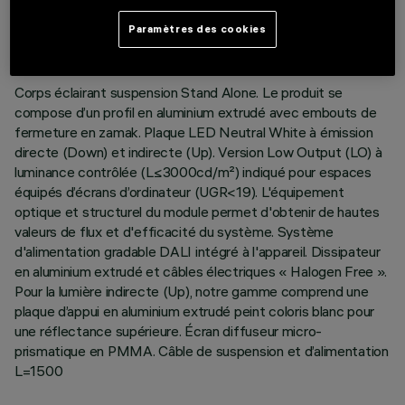
DERNIÈRE MISE À JOUR: 06/08/2026
Paramètres des cookies
DESCRIPTION
Corps éclairant suspension Stand Alone. Le produit se
compose d’un profil en aluminium extrudé avec embouts de
fermeture en zamak. Plaque LED Neutral White à émission
directe (Down) et indirecte (Up). Version Low Output (LO) à
luminance contrôlée (L≤3000cd/m²) indiqué pour espaces
équipés d’écrans d’ordinateur (UGR<19). L'équipement
optique et structurel du module permet d'obtenir de hautes
valeurs de flux et d'efficacité du système. Système
d'alimentation gradable DALI intégré à l'appareil. Dissipateur
en aluminium extrudé et câbles électriques « Halogen Free ».
Pour la lumière indirecte (Up), notre gamme comprend une
plaque d’appui en aluminium extrudé peint coloris blanc pour
une réflectance supérieure. Écran diffuseur micro-
prismatique en PMMA. Câble de suspension et d’alimentation
L=1500