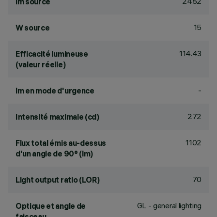
2452
lm source
15
W source
114.43
Efficacité lumineuse
(valeur réelle)
-
lm en mode d'urgence
272
Intensité maximale (cd)
1102
Flux total émis au-dessus
d'un angle de 90° (lm)
70
Light output ratio (LOR)
GL - general lighting
Optique et angle de
faisceau