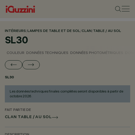
INTÉRIEURS
/
LAMPES DE TABLE ET DE SOL
/
CLAN
/
TABLE / AU SOL
SL30
COULEUR
DONNÉES TECHNIQUES
DONNÉES PHOTOMÉTRIQUES
DONN
SL30
Les données techniques finales complètes seront disponibles à partir de
octobre 2026.
FAIT PARTIE DE
CLAN TABLE / AU SOL
DESCRIPTION