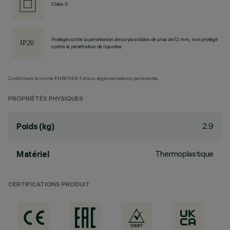
Class II
Protégé contre la pénétration de corps solides de plus de 12 mm, non protégé
contre la pénétration de liquides.
Conforme à la norme EN60598-1 et aux réglementations pertinentes.
PROPRIÉTÉS PHYSIQUES
2.9
Poids (kg)
Thermoplastique
Matériel
CERTIFICATIONS PRODUIT