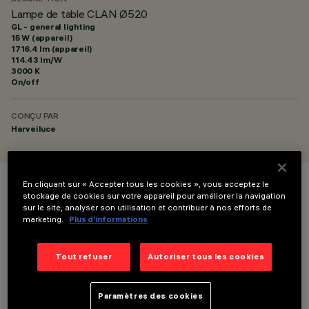
Lampe de table CLAN Ø520
GL - general lighting
15 W (appareil)
1716.4 lm (appareil)
114.43 lm/W
3000 K
On/off
CONÇU PAR
Harveiluce
En cliquant sur « Accepter tous les cookies », vous acceptez le
COULEUR
stockage de cookies sur votre appareil pour améliorer la navigation
sur le site, analyser son utilisation et contribuer à nos efforts de
marketing.
Plus d’informations
Tout refuser
Autoriser tous les cookies
DONNÉES TECHNIQUES
Paramètres des cookies