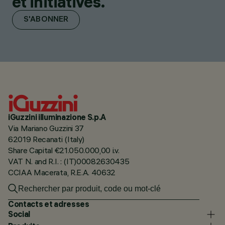
et initiatives.
S'ABONNER
iGuzzini illuminazione S.p.A
Via Mariano Guzzini 37
62019 Recanati (Italy)
Share Capital €21.050.000,00 i.v.
VAT N. and R.I. : (IT)00082630435
CCIAA Macerata, R.E.A. 40632
Contacts et adresses
Social