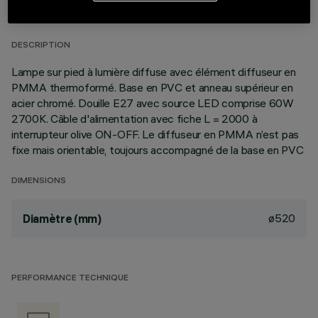
DERNIÈRE MISE À JOUR: 06/08/2026
DESCRIPTION
Lampe sur pied à lumière diffuse avec élément diffuseur en
PMMA thermoformé. Base en PVC et anneau supérieur en
acier chromé. Douille E27 avec source LED comprise 60W
2700K. Câble d'alimentation avec fiche L = 2000 à
interrupteur olive ON-OFF. Le diffuseur en PMMA n’est pas
fixe mais orientable, toujours accompagné de la base en PVC
DIMENSIONS
ø520
Diamètre (mm)
PERFORMANCE TECHNIQUE